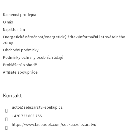
á
p
a
Kamenná prodejna
t
O nás
í
Napište nám
Energetická náročnost/energetický štítek/informační list světelného
zdroje
Obchodní podmínky
Podmínky ochrany osobních údajů
Prohlášení o shodě
Affiliate spolupráce
Kontakt
ucto
@
zelezarstvi-soukup.cz
+420 723 803 766
https://www.facebook.com/soukupzelezarstvi/