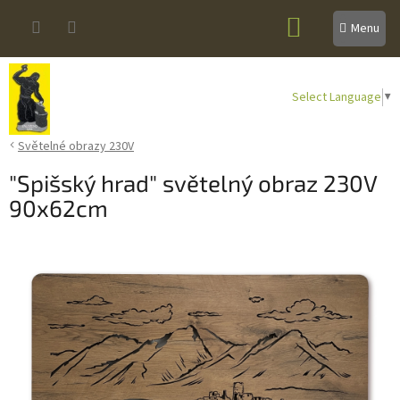
Přejít
NÁKUPNÍ
na
obsah
KOŠÍK
Select Language
▼
Světelné obrazy 230V
"Spišský hrad" světelný obraz 230V
90x62cm