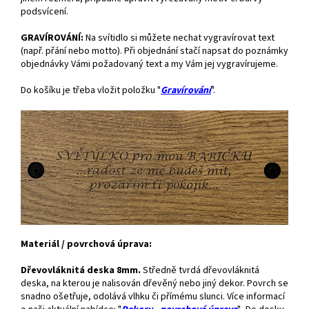
podsvícení.
GRAVÍROVÁNÍ:
Na svítidlo si můžete nechat vygravírovat text
(např. přání nebo motto). Při objednání stačí napsat do poznámky
objednávky Vámi požadovaný text a my Vám jej vygravírujeme.
Do košíku je třeba vložit položku "
Gravírování
".
Materiál / povrchová úprava:
Dřevovláknitá deska 8mm.
Středně tvrdá dřevovláknitá
deska, na kterou je nalisován dřevěný nebo jiný dekor. Povrch se
snadno ošetřuje, odolává vlhku či přímému slunci. Více informací