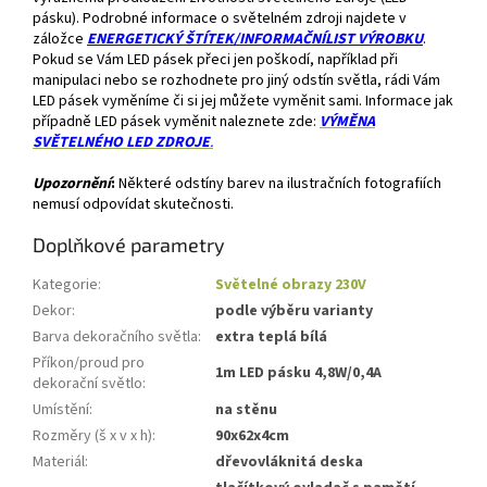
pásku). Podrobné informace o světelném zdroji najdete v
záložce
ENERGETICKÝ ŠTÍTEK/INFORMAČNÍLIST VÝROBKU
.
Pokud se Vám LED pásek přeci jen poškodí, například při
manipulaci nebo se rozhodnete pro jiný odstín světla, rádi Vám
LED pásek vyměníme či si jej můžete vyměnit sami. Informace jak
případně LED pásek vyměnit naleznete zde:
VÝMĚNA
SVĚTELNÉHO LED ZDROJE
.
Upozornění
:
Některé odstíny barev na ilustračních fotografiích
nemusí odpovídat skutečnosti.
Doplňkové parametry
Kategorie
:
Světelné obrazy 230V
Dekor
:
podle výběru varianty
Barva dekoračního světla
:
extra teplá bílá
Příkon/proud pro
1m LED pásku 4,8W/0,4A
dekorační světlo
:
Umístění
:
na stěnu
Rozměry (š x v x h)
:
90x62x4cm
Materiál
:
dřevovláknitá deska