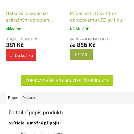
Dálkový ovladač ke
Přídavné LED světlo k
světelným obrazům
obrazovému LED svítidlu
nástěnný
skladem.
NA SKLADĚ
314,88 Kč bez DPH
od 707,44 Kč bez DPH
381 Kč
856 Kč
od
DETAIL
Do košíku
ZOBRAZIT VŠECHNY SOUVISEJÍCÍ PRODUKTY
Popis
Diskuze
Detailní popis produktu
Svítidlo je možné připojit: