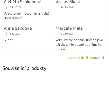
Alžběta Skokanová
Vaclav Skala
|
|
7.11.2024
6.11.2024
Hodnocení obchodu je 5 z 5 hvězdiček.
Hodnocení obchodu je 5 z 5 hvězdiče
Velice příjemné jednání a rychlé
dodání zboží.
Anna Šandová
Marcela Malá
|
|
5.11.2024
30.10.2024
Hodnocení obchodu je 5 z 5 hvězdiček.
Hodnocení obchodu je 5 z 5 hvězdiče
Super
Velmi rychlé dodání , určeno jako
dárek, takže pevně doufám, že
potěší
Zobrazit další hodnocení ››
Související produkty