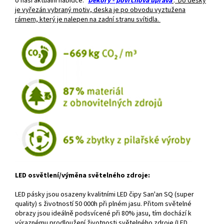
o naši aktuální nabídce: "
Dekory - povrchová úprava
"
.
Do desky
je vyřezán vybraný motiv, deska je po obvodu vyztužena
rámem, který je nalepen na zadní stranu svítidla.
LED osvětlení/výměna světelného zdroje:
LED pásky jsou osazeny kvalitními LED čipy San'an SQ (super
quality) s životností 50 000h při plném jasu. Přitom světelné
obrazy jsou ideálně podsvícené při 80% jasu, tím dochází k
výraznému prodloužení životnosti světelného zdroje (LED