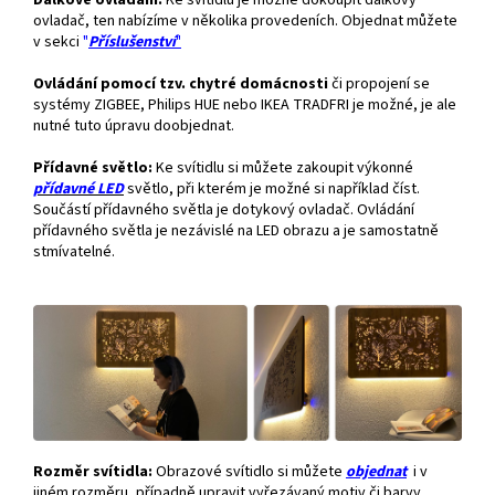
Dálkové ovládání.
Ke svítidlu je možné dokoupit dálkový
ovladač, ten nabízíme v několika provedeních. Objednat můžete
v sekci
"
Příslušenství
"
Ovládání pomocí tzv. chytré domácnosti
či propojení se
systémy ZIGBEE, Philips HUE nebo IKEA TRADFRI je možné, je ale
nutné tuto úpravu doobjednat.
Přídavné světlo:
Ke svítidlu si můžete zakoupit výkonné
přídavné
LED
světlo, při kterém je možné si například číst.
Součástí přídavného světla je dotykový ovladač. Ovládání
přídavného světla je nezávislé na LED obrazu a je samostatně
stmívatelné.
Rozměr svítidla:
Obrazové svítidlo si můžete
objednat
i v
jiném rozměru, případně upravit vyřezávaný motiv či barvy