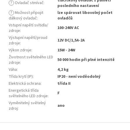
tlačítkový ovladač s pamětí
?
Ovladač stmívač
:
posledního nastavení
?
Možnost připojit
lze spárovat libovolný počet
dálkový ovladač
:
ovladčů
Vstupní napětí svítidla/
100-240V AC
zdroje
:
Výstupní napětí/proud
12V DC/1,5A-2A
zdroje
:
Výkon zdroje
:
15W - 24W
Životnost světelného LED
50 000 hodin při plné intenzitě
zdroje
:
Váha
:
4,2 kg
Třída krytí (IP)
:
IP20 - není voděodolný
Elektrická ochrana
:
třída II
Energetická třída
F
světelného LED zdroje
:
Vyměnitelný světelný
ano
zdroj
:
Z