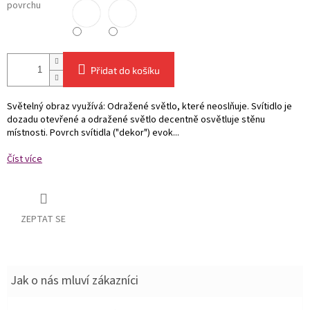
povrchu
Přidat do košíku
Světelný obraz využívá: Odražené světlo, které neoslňuje. Svítidlo je
dozadu otevřené a odražené světlo decentně osvětluje stěnu
místnosti. Povrch svítidla ("dekor") evok...
Číst více
ZEPTAT SE
Jak o nás mluví zákazníci