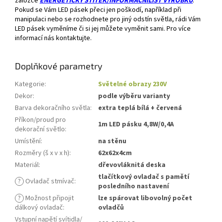
záložce
ENERGETICKÝ ŠTÍTEK/INFORMAČNÍLIST VÝROBKU
.
Pokud se Vám LED pásek přeci jen poškodí, například při
manipulaci nebo se rozhodnete pro jiný odstín světla, rádi Vám
LED pásek vyměníme či si jej můžete vyměnit sami. Pro více
informací nás kontaktujte.
Doplňkové parametry
Kategorie
:
Světelné obrazy 230V
Dekor
:
podle výběru varianty
Barva dekoračního světla
:
extra teplá bílá + červená
Příkon/proud pro
1m LED pásku 4,8W/0,4A
dekorační světlo
:
Umístění
:
na stěnu
Rozměry (š x v x h)
:
62x62x4cm
Materiál
:
dřevovláknitá deska
tlačítkový ovladač s pamětí
?
Ovladač stmívač
:
posledního nastavení
?
Možnost připojit
lze spárovat libovolný počet
dálkový ovladač
:
ovladčů
Vstupní napětí svítidla/