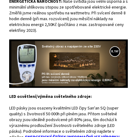
ENERGETICKÁ NÁROČNOST:
Naše svítidla jsou velmi úsporná a s
minimální uhlíkovou stopou ze spotřebované elektrické energie.
Změřili jsme reálnou spotřebu na wattmetru. Při svícení denně 8
hodin denně (při max. rozsvícení) jsou měsíční náklady na
elektrickou energii 2,50Kč (počítáno z max. zastropované ceny
elektřiny 2023).
LED osvětlení/výměna světelného zdroje:
LED pásky jsou osazeny kvalitními LED čipy San'an SQ (super
quality) s životností 50 000h při plném jasu. Přitom světelné
obrazy jsou ideálně podsvícené při 80% jasu, tím dochází k
výraznému prodloužení životnosti světelného zdroje (LED
pásku). Podrobné informace o světelném zdroji najdete v