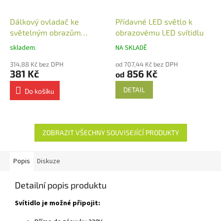
Dálkový ovladač ke
Přídavné LED světlo k
světelným obrazům
obrazovému LED svítidlu
nástěnný
skladem.
NA SKLADĚ
314,88 Kč bez DPH
od 707,44 Kč bez DPH
381 Kč
856 Kč
od
DETAIL
Do košíku
ZOBRAZIT VŠECHNY SOUVISEJÍCÍ PRODUKTY
Popis
Diskuze
Detailní popis produktu
Svítidlo je možné připojit: