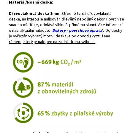
Materiál/Nosná deska:
Dřevovláknitá deska 8mm.
Středně tvrdá dřevovláknitá
deska, na kterou je nalisován dřevěný nebo jiný dekor. Povrch se
snadno ošetřuje, odolává vlhku či přímému slunci. Více informací
o naši aktuální nabídce: "
Dekory - povrchová úprava
"
.
Do desky
je vyřezán vybraný motiv, deska je po obvodu vyztužena
rámem, který je nalepen na zadní stranu svítidla.