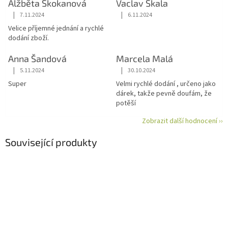
Alžběta Skokanová
Vaclav Skala
|
|
7.11.2024
6.11.2024
Hodnocení obchodu je 5 z 5 hvězdiček.
Hodnocení obchodu je 5 z 5 hvězdiče
Velice příjemné jednání a rychlé
dodání zboží.
Anna Šandová
Marcela Malá
|
|
5.11.2024
30.10.2024
Hodnocení obchodu je 5 z 5 hvězdiček.
Hodnocení obchodu je 5 z 5 hvězdiče
Super
Velmi rychlé dodání , určeno jako
dárek, takže pevně doufám, že
potěší
Zobrazit další hodnocení ››
Související produkty