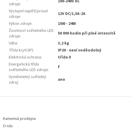
100-240V AC
zdroje
:
Výstupní napětí/proud
12V DC/1,5A-2A
zdroje
:
Výkon zdroje
:
15W - 24W
Životnost světelného LED
50 000 hodin při plné intenzitě
zdroje
:
Váha
:
3,2 kg
Třída krytí (IP)
:
IP20 - není voděodolný
Elektrická ochrana
:
třída II
Energetická třída
F
světelného LED zdroje
:
Vyměnitelný světelný
ano
zdroj
:
Z
á
p
a
Kamenná prodejna
t
O nás