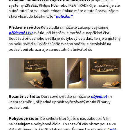
Ovládání pomocí tzv. chytré domácnosti
či propojení se
systémy ZIGBEE, Philips HUE nebo IKEA TRADFRI je možné, je ale
nutné tuto úpravu doobjednat. Pokud máte o tuto úpravu zájem
stačí vložit do košíku tuto "
položku"
Přídavné světlo:
Ke svítidlu si můžete zakoupit výkonné
přídavné
LED
světlo, při kterém je možné si například číst.
Součástí přídavného světla je dotykový ovladač, ten je umístěný
na boku svítidla. Ovládání přídavného světla je nezávislé na
podsvícení obrazu a je samostatně stmívatelné.
Rozměr svítidla:
Obrazové svítidlo si můžete
objednat
i v
jiném rozměru, případně upravit vyřezávaný motiv či barvy
podsvícení.
Pohybové čidlo:
Do svítidla které jste u nás zakoupili Vám
nainstalujeme pohybové čidlo. To rozsvítí Vás obraz pouze ve
Vaší přítomnosti, šetříte tak energii. Úpravu lze objednat "
zde
"