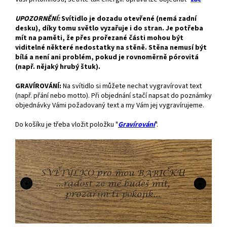
UPOZORNĚNÍ:
Svítidlo je dozadu otevřené (nemá zadní
desku), díky tomu světlo vyzařuje i do stran. Je potřeba
mít na paměti, že přes prořezané části mohou být
viditelné některé nedostatky na stěně. Stěna nemusí být
bílá a není ani problém, pokud je rovnoměrně pórovitá
(např. nějaký hrubý štuk).
GRAVÍROVÁNÍ:
Na svítidlo si můžete nechat vygravírovat text
(např. přání nebo motto). Při objednání stačí napsat do poznámky
objednávky Vámi požadovaný text a my Vám jej vygravírujeme.
Do košíku je třeba vložit položku "
Gravírování
".