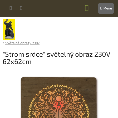
Přejít
NÁKUPNÍ
na
obsah
KOŠÍK
Světelné obrazy 230V
"Strom srdce" světelný obraz 230V
62x62cm