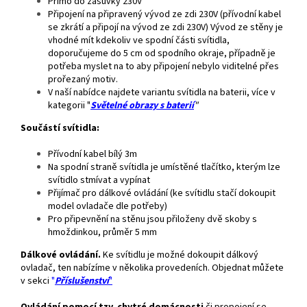
Přímo do zásuvky 230V
Připojení na připravený vývod ze zdi 230V (přívodní kabel
se zkrátí a připojí na vývod ze zdi 230V) Vývod ze stěny je
vhodné mít kdekoliv ve spodní části svítidla,
doporučujeme do 5 cm od spodního okraje, případně je
potřeba myslet na to aby připojení nebylo viditelné přes
prořezaný motiv.
V naší nabídce najdete variantu svítidla na baterii, více v
kategorii "
Světelné obrazy s baterií
"
Součástí svítidla:
Přívodní kabel bílý 3m
Na spodní straně svítidla je umístěné tlačítko, kterým lze
svítidlo stmívat a vypínat
Přijímač pro dálkové ovládání (ke svítidlu stačí dokoupit
model ovladače dle potřeby)
Pro připevnění na stěnu jsou přiloženy dvě skoby s
hmoždinkou, průměr 5 mm
Dálkové ovládání.
Ke svítidlu je možné dokoupit dálkový
ovladač, ten nabízíme v několika provedeních. Objednat můžete
v sekci
"
Příslušenství
"