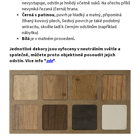
nevystupuje, odstín je hnědý včetně suků. Na ořechu příliš
nevyniká řezaná (černá) hrana.
Černá s patinou
, povrh je hladký a matný, připomíná
žíhaný kovový plech, šedivý povrch je také podobný
antracitu, skvěle ladí k černým odstínům (například
nábytku).
Bílá
je v matném provedení
.
Jednotlivé dekory jsou vyfoceny v neutrálním světle a
společně, můžete proto objektivně posoudit jejich
odstín. Více info "
zde
"
.