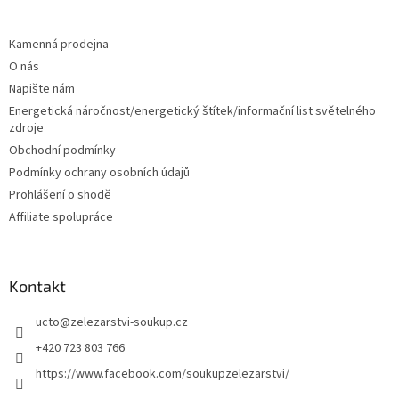
á
p
a
Kamenná prodejna
t
O nás
í
Napište nám
Energetická náročnost/energetický štítek/informační list světelného
zdroje
Obchodní podmínky
Podmínky ochrany osobních údajů
Prohlášení o shodě
Affiliate spolupráce
Kontakt
ucto
@
zelezarstvi-soukup.cz
+420 723 803 766
https://www.facebook.com/soukupzelezarstvi/