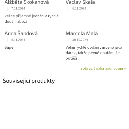
Alžběta Skokanová
Vaclav Skala
|
|
7.11.2024
6.11.2024
Hodnocení obchodu je 5 z 5 hvězdiček.
Hodnocení obchodu je 5 z 5 hvězdiče
Velice příjemné jednání a rychlé
dodání zboží.
Anna Šandová
Marcela Malá
|
|
5.11.2024
30.10.2024
Hodnocení obchodu je 5 z 5 hvězdiček.
Hodnocení obchodu je 5 z 5 hvězdiče
Super
Velmi rychlé dodání , určeno jako
dárek, takže pevně doufám, že
potěší
Zobrazit další hodnocení ››
Související produkty