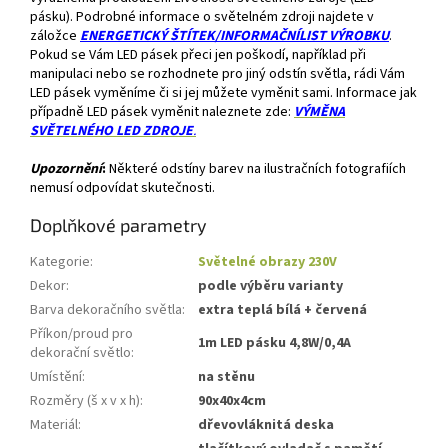
pásku). Podrobné informace o světelném zdroji najdete v
záložce
ENERGETICKÝ ŠTÍTEK/INFORMAČNÍLIST VÝROBKU
.
Pokud se Vám LED pásek přeci jen poškodí, například při
manipulaci nebo se rozhodnete pro jiný odstín světla, rádi Vám
LED pásek vyměníme či si jej můžete vyměnit sami. Informace jak
případně LED pásek vyměnit naleznete zde:
VÝMĚNA
SVĚTELNÉHO LED ZDROJE
.
Upozornění
:
Některé odstíny barev na ilustračních fotografiích
nemusí odpovídat skutečnosti.
Doplňkové parametry
Kategorie
:
Světelné obrazy 230V
Dekor
:
podle výběru varianty
Barva dekoračního světla
:
extra teplá bílá + červená
Příkon/proud pro
1m LED pásku 4,8W/0,4A
dekorační světlo
:
Umístění
:
na stěnu
Rozměry (š x v x h)
:
90x40x4cm
Materiál
:
dřevovláknitá deska