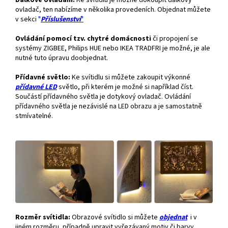
Dálkové ovládání.
Ke svítidlu je možné dokoupit dálkový
ovladač, ten nabízíme v několika provedeních. Objednat můžete
v sekci
"
Příslušenství
"
Ovládání pomocí tzv. chytré domácnosti
či propojení se
systémy ZIGBEE, Philips HUE nebo IKEA TRADFRI je možné, je ale
nutné tuto úpravu doobjednat.
Přídavné světlo:
Ke svítidlu si můžete zakoupit výkonné
přídavné
LED
světlo, při kterém je možné si například číst.
Součástí přídavného světla je dotykový ovladač. Ovládání
přídavného světla je nezávislé na LED obrazu a je samostatně
stmívatelné.
Rozměr svítidla:
Obrazové svítidlo si můžete
objednat
i v
jiném rozměru, případně upravit vyřezávaný motiv či barvy