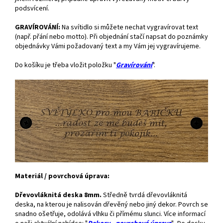
podsvícení.
GRAVÍROVÁNÍ:
Na svítidlo si můžete nechat vygravírovat text
(např. přání nebo motto). Při objednání stačí napsat do poznámky
objednávky Vámi požadovaný text a my Vám jej vygravírujeme.
Do košíku je třeba vložit položku "
Gravírování
".
Materiál / povrchová úprava:
Dřevovláknitá deska 8mm.
Středně tvrdá dřevovláknitá
deska, na kterou je nalisován dřevěný nebo jiný dekor. Povrch se
snadno ošetřuje, odolává vlhku či přímému slunci. Více informací