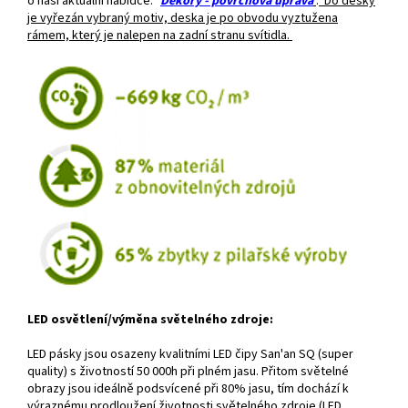
o naši aktuální nabídce: "
Dekory - povrchová úprava
"
.
Do desky
je vyřezán vybraný motiv, deska je po obvodu vyztužena
rámem, který je nalepen na zadní stranu svítidla.
LED osvětlení/výměna světelného zdroje:
LED pásky jsou osazeny kvalitními LED čipy San'an SQ (super
quality) s životností 50 000h při plném jasu. Přitom světelné
obrazy jsou ideálně podsvícené při 80% jasu, tím dochází k
výraznému prodloužení životnosti světelného zdroje (LED