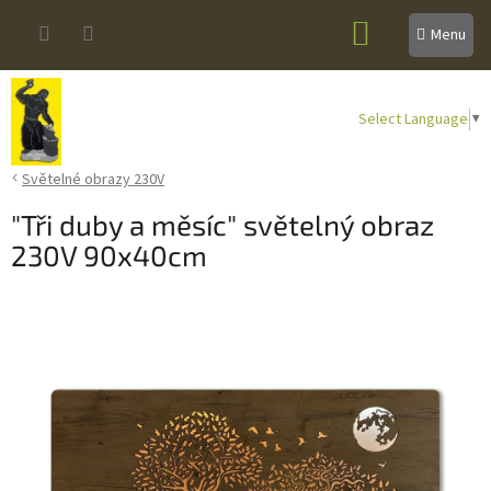
Přejít
NÁKUPNÍ
na
obsah
KOŠÍK
Select Language
▼
Světelné obrazy 230V
"Tři duby a měsíc" světelný obraz
230V 90x40cm