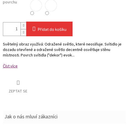
povrchu
Přidat do košíku
Světelný obraz využívá: Odražené světlo, které neoslňuje. Svítidlo je
dozadu otevřené a odražené světlo decentně osvětluje stěnu
místnosti. Povrch svítidla ("dekor") evok...
Číst více
ZEPTAT SE
Jak o nás mluví zákazníci