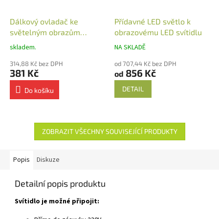
Dálkový ovladač ke
Přídavné LED světlo k
světelným obrazům
obrazovému LED svítidlu
nástěnný
skladem.
NA SKLADĚ
314,88 Kč bez DPH
od 707,44 Kč bez DPH
381 Kč
856 Kč
od
DETAIL
Do košíku
ZOBRAZIT VŠECHNY SOUVISEJÍCÍ PRODUKTY
Popis
Diskuze
Detailní popis produktu
Svítidlo je možné připojit: