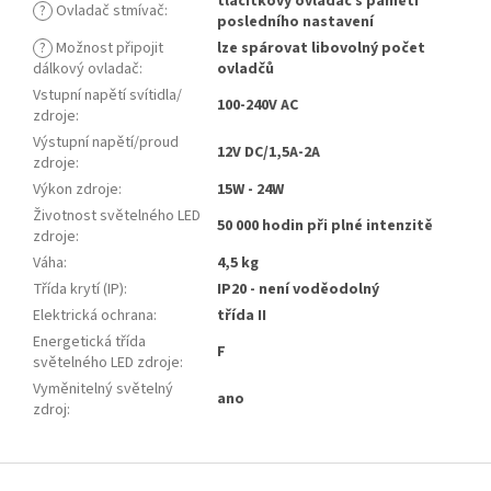
tlačítkový ovladač s pamětí
?
Ovladač stmívač
:
posledního nastavení
?
Možnost připojit
lze spárovat libovolný počet
dálkový ovladač
:
ovladčů
Vstupní napětí svítidla/
100-240V AC
zdroje
:
Výstupní napětí/proud
12V DC/1,5A-2A
zdroje
:
Výkon zdroje
:
15W - 24W
Životnost světelného LED
50 000 hodin při plné intenzitě
zdroje
:
Váha
:
4,5 kg
Třída krytí (IP)
:
IP20 - není voděodolný
Elektrická ochrana
:
třída II
Energetická třída
F
světelného LED zdroje
:
Vyměnitelný světelný
ano
zdroj
:
Z