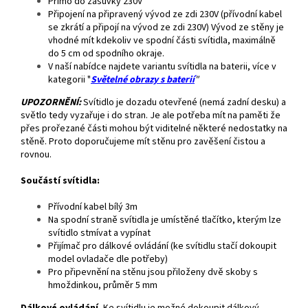
Přímo do zásuvky 230V
Připojení na připravený vývod ze zdi 230V (přívodní kabel
se zkrátí a připojí na vývod ze zdi 230V) Vývod ze stěny je
vhodné mít kdekoliv ve spodní části svítidla, maximálně
do 5 cm od spodního okraje.
V naší nabídce najdete variantu svítidla na baterii, více v
kategorii "
Světelné obrazy s baterií
"
UPOZORNĚNÍ:
Svítidlo je dozadu otevřené (nemá zadní desku) a
světlo tedy vyzařuje i do stran. Je ale potřeba mít na paměti že
přes prořezané části mohou být viditelné některé nedostatky na
stěně. Proto doporučujeme mít stěnu pro zavěšení čistou a
rovnou.
Součástí svítidla:
Přívodní kabel bílý 3m
Na spodní straně svítidla je umístěné tlačítko, kterým lze
svítidlo stmívat a vypínat
Přijímač pro dálkové ovládání (ke svítidlu stačí dokoupit
model ovladače dle potřeby)
Pro připevnění na stěnu jsou přiloženy dvě skoby s
hmoždinkou, průměr 5 mm