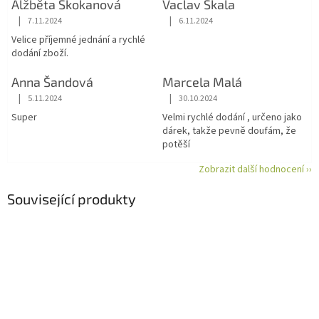
Alžběta Skokanová
Vaclav Skala
|
|
7.11.2024
6.11.2024
Hodnocení obchodu je 5 z 5 hvězdiček.
Hodnocení obchodu je 5 z 5 hvězdiče
Velice příjemné jednání a rychlé
dodání zboží.
Anna Šandová
Marcela Malá
|
|
5.11.2024
30.10.2024
Hodnocení obchodu je 5 z 5 hvězdiček.
Hodnocení obchodu je 5 z 5 hvězdiče
Super
Velmi rychlé dodání , určeno jako
dárek, takže pevně doufám, že
potěší
Zobrazit další hodnocení ››
Související produkty