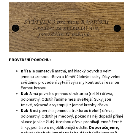
PROVEDENÍ POVRCHU:
Bříza
je
sametově matná, má hladký povrch s velmi
jemnou kresbou dřeva a téměř žádnými suky. Díky velmi
světlému provedení vytváří výrazný kontrast s řezanou
černou hranou
Dub A
má povrch s jemnou strukturou (reliéf) dřeva,
polomatný. Odstín řadíme mezi světlejší. Suky jsou
tmavé, výrazné a vystupují z jemné kresby dřeva.
Dub B
má povrch s jemnou strukturou (reliéf) dřeva,
polomatný. Odstín je medový, pokud na něj dopadá přímé
slunce je více žlutý. Kresbou dřeva probíhají jemné černé
linky, jedná se o nejoblíbenější odstín.
Doporučujeme,