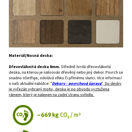
Materiál/Nosná deska:
Dřevovláknitá deska 8mm.
Středně tvrdá dřevovláknitá
deska, na kterou je nalisován dřevěný nebo jiný dekor. Povrch se
snadno ošetřuje, odolává vlhku či přímému slunci. Více informací
o naši aktuální nabídce: "
Dekory - povrchová úprava
"
.
Do desky
je vyřezán vybraný motiv, deska je po obvodu vyztužena
rámem, který je nalepen na zadní stranu svítidla.