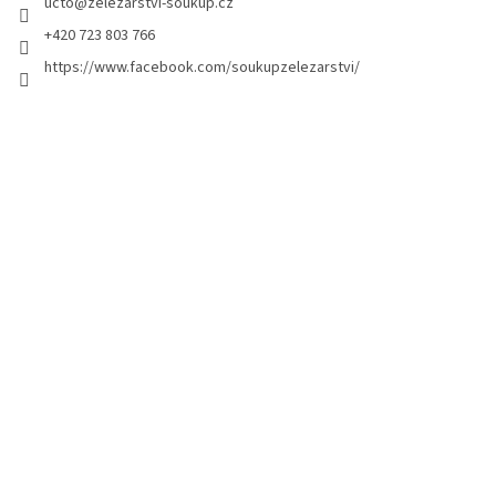
ucto
@
zelezarstvi-soukup.cz
+420 723 803 766
https://www.facebook.com/soukupzelezarstvi/