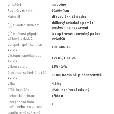
Umístění
:
na stěnu
Rozměry (š x v x h)
:
60x90x4cm
Materiál
:
dřevovláknitá deska
dálkový ovladač s pamětí
?
Ovladač stmívač
:
posledního nastavení
?
Možnost připojit
lze spárovat libovolný počet
dálkový ovladač
:
ovladčů
Vstupní napětí svítidla/
100-240V AC
zdroje
:
Výstupní napětí/proud
12V DC/1,5A-2A
zdroje
:
Výkon zdroje
:
15W - 24W
Životnost světelného LED
50 000 hodin při plné intenzitě
zdroje
:
Váha
:
4,5 kg
Třída krytí (IP)
:
IP20 - není voděodolný
Elektrická ochrana
:
třída II
Energetická třída
F
světelného LED zdroje
:
Vyměnitelný světelný