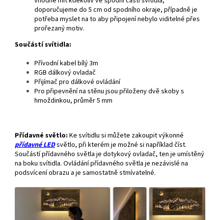
vhodné mít kdekoliv ve spodní části svítidla,
doporučujeme do 5 cm od spodního okraje, případně je
potřeba myslet na to aby připojení nebylo viditelné přes
prořezaný motiv.
Součástí svítidla:
Přívodní kabel bílý 3m
RGB dálkový ovladač
Přijímač pro dálkové ovládání
Pro připevnění na stěnu jsou přiloženy dvě skoby s
hmoždinkou, průměr 5 mm
Přídavné světlo:
Ke svítidlu si můžete zakoupit výkonné
přídavné
LED
světlo, při kterém je možné si například číst.
Součástí přídavného světla je dotykový ovladač, ten je umístěný
na boku svítidla. Ovládání přídavného světla je nezávislé na
podsvícení obrazu a je samostatně stmívatelné.