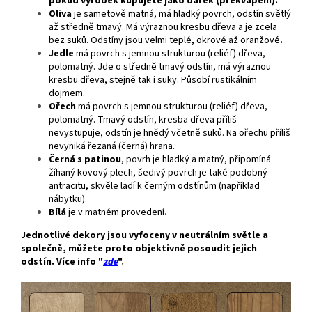
pokud výrobek kupujete jako dárek (překvapení).
Oliva
je sametově matná, má hladký povrch, odstín světlý
až středně tmavý. Má výraznou kresbu dřeva a je zcela
bez suků. Odstíny jsou velmi teplé, okrové až oranžové
.
Jedle
má povrch s jemnou strukturou (reliéf) dřeva,
polomatný. Jde o středně tmavý odstín, má výraznou
kresbu dřeva, stejně tak i suky. Působí rustikálním
dojmem.
Ořech
má povrch s jemnou strukturou (reliéf) dřeva,
polomatný. Tmavý odstín, kresba dřeva příliš
nevystupuje, odstín je hnědý včetně suků. Na ořechu příliš
nevyniká řezaná (černá) hrana.
Černá s patinou
, povrh je hladký a matný, připomíná
žíhaný kovový plech, šedivý povrch je také podobný
antracitu, skvěle ladí k černým odstínům (například
nábytku).
Bílá
je v matném provedení
.
Jednotlivé dekory jsou vyfoceny v neutrálním světle a
společně, můžete proto objektivně posoudit jejich
odstín. Více info "
zde
"
.