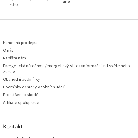
ano
zdroj
:
Z
á
p
a
Kamenná prodejna
t
O nás
í
Napište nám
Energetická náročnost/energetický štítek/informační list světelného
zdroje
Obchodní podmínky
Podmínky ochrany osobních údajů
Prohlášení o shodě
Affiliate spolupráce
Kontakt