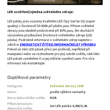
LED osvětlení/výměna světelného zdroje:
LED pásky jsou osazeny kvalitními LED čipy San'an SQ (super
quality) s životností 50 000h při plném jasu. Přitom světelné
obrazy jsou ideálně podsvícené při 80% jasu, tím dochází k
výraznému prodloužení životnosti světelného zdroje (LED
pásku). Podrobné informace o světelném zdroji najdete v
záložce
ENERGETICKÝ ŠTÍTEK/INFORMAČNÍLIST VÝROBKU
.
Pokud se Vám LED pásek přeci jen poškodí, například při
manipulaci nebo se rozhodnete pro jiný odstín světla, rádi Vám
LED pásek vyměníme či si jej můžete vyměnit sami. Pro více
informací nás kontaktujte.
Doplňkové parametry
Kategorie
:
Světelné obrazy 230V
Dekor
:
podle výběru varianty
Barva dekoračního světla
:
RGB
Příkon/proud pro
1m LED pásku 4,8W/0,4A
dekorační světlo
: