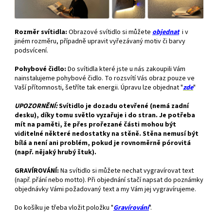
Rozměr svítidla:
Obrazové svítidlo si můžete
objednat
i v
jiném rozměru, případně upravit vyřezávaný motiv či barvy
podsvícení.
Pohybové čidlo:
Do svítidla které jste u nás zakoupili Vám
nainstalujeme pohybové čidlo. To rozsvítí Vás obraz pouze ve
Vaší přítomnosti, šetříte tak energii. Úpravu lze objednat "
zde
"
UPOZORNĚNÍ:
Svítidlo je dozadu otevřené (nemá zadní
desku), díky tomu světlo vyzařuje i do stran. Je potřeba
mít na paměti, že přes prořezané části mohou být
viditelné některé nedostatky na stěně. Stěna nemusí být
bílá a není ani problém, pokud je rovnoměrně pórovitá
(např. nějaký hrubý štuk).
GRAVÍROVÁNÍ:
Na svítidlo si můžete nechat vygravírovat text
(např. přání nebo motto). Při objednání stačí napsat do poznámky
objednávky Vámi požadovaný text a my Vám jej vygravírujeme.
Do košíku je třeba vložit položku "
Gravírování
".