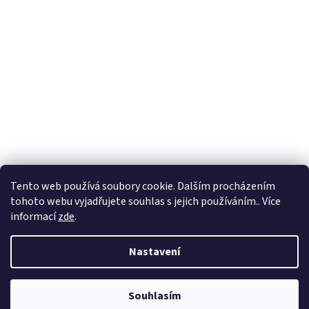
Vytvořil Shoptet
Tento web používá soubory cookie. Dalším procházením
tohoto webu vyjadřujete souhlas s jejich používáním.. Více
Copyright 2026
Petr Soukup a spol. s r. o.
. Všechna práva
informací
zde
.
vyhrazena.
Nastavení
Souhlasím