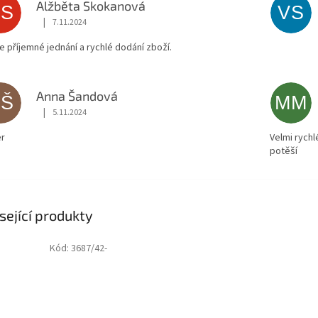
Alžběta Skokanová
AS
VS
|
7.11.2024
Hodnocení obchodu je 5 z 5 hvězdiček.
ce příjemné jednání a rychlé dodání zboží.
Anna Šandová
AŠ
MM
|
5.11.2024
Hodnocení obchodu je 5 z 5 hvězdiček.
r
Velmi rychl
potěší
sející produkty
Kód:
3687/42-