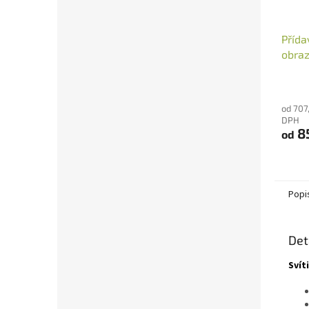
Přída
obraz
od 707
DPH
8
od
Popi
Det
Svít