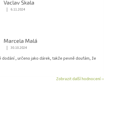
Vaclav Skala
|
6.11.2024
Hodnocení obchodu je 5 z 5 hvězdiček.
Marcela Malá
|
30.10.2024
Hodnocení obchodu je 5 z 5 hvězdiček.
é dodání , určeno jako dárek, takže pevně doufám, že
Zobrazit další hodnocení ››