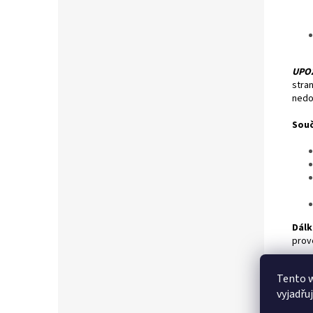
UPO
stra
nedo
Souč
Dálk
prov
Ovlá
Tento 
nebo
vyjadřu
Příd