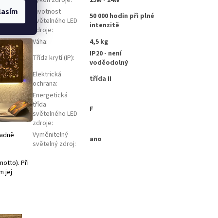
ádání
lasím
Životnost
50 000 hodin při plné
světelného LED
intenzitě
zdroje
:
Váha
:
4,5 kg
IP20 - není
Třída krytí (IP)
:
voděodolný
Elektrická
třída II
ochrana
:
Energetická
třída
F
světelného LED
zdroje
:
Vyměnitelný
padně
ano
světelný zdroj
:
motto). Při
 jej