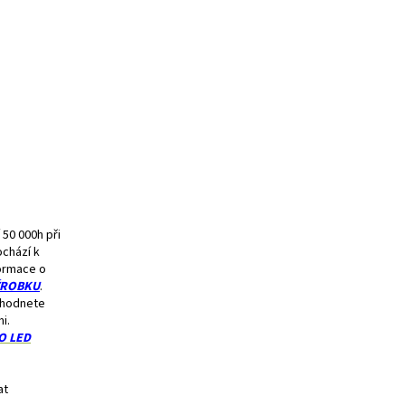
 50 000h při
ochází k
formace o
ÝROBKU
.
ozhodnete
i.
O LED
at