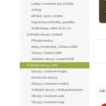
n
Lampy s motivem psy a kočky
e
Zvířata
l
Dětské, sport, ostatní
Dopravní prostředky, památky
Stolní lampy velké 31x31 cm
Světelné obrazy s baterií
Přírodní motivy
Mapy, Esoterické, Zvířata a další
Obrazy s baterií 20Ah
Světelné obrazy s baterií RGB
Světelné obrazy 230V
Obrazy s motivem krajiny
Esoterické obrazy
Obrazy s motivem rostliny
Světelné obrazy s RGB podsvícením
Jak 
Obrazy s motivem auta
Obrazy s motivem map