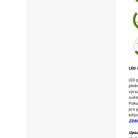
LED 
LED p
plné
výra
svět
Poku
pro j
Info
ZDR
Upoz