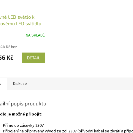
vné LED světlo k
ovému LED svítidlu
NA SKLADĚ
,44 Kč bez
56 Kč
DETAIL
s
Diskuze
ailní popis produktu
idlo je možné připojit:
Přímo do zásuvky 230V
Připojení na připravený vývod ze zdi 230V (přívodní kabel se zkrátí a přip