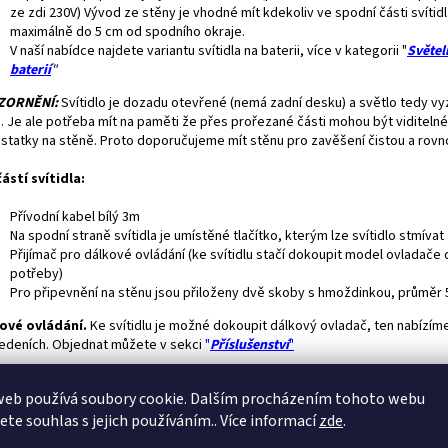
ze zdi 230V) Vývod ze stěny je vhodné mít kdekoliv ve spodní části svítidl
maximálně do 5 cm od spodního okraje.
V naší nabídce najdete variantu svítidla na baterii, více v kategorii "
Světel
baterií
"
ZORNĚNÍ:
Svítidlo je dozadu otevřené (nemá zadní desku) a světlo tedy vyz
n. Je ale potřeba mít na paměti že přes prořezané části mohou být viditeln
statky na stěně. Proto doporučujeme mít stěnu pro zavěšení čistou a rov
ástí svítidla:
Přívodní kabel bílý 3m
Na spodní straně svítidla je umístěné tlačítko, kterým lze svítidlo stmívat
Přijímač pro dálkové ovládání (ke svítidlu stačí dokoupit model ovladače 
potřeby)
Pro připevnění na stěnu jsou přiloženy dvě skoby s hmoždinkou, průměr
ové ovládání.
Ke svítidlu je možné dokoupit dálkový ovladač, ten nabízíme
edeních. Objednat můžete v sekci
"
Příslušenství
"
dání pomocí tzv. chytré domácnosti
či propojení se systémy ZIGBEE, Ph
web používá soubory cookie. Dalším procházením tohoto webu
 IKEA TRADFRI je možné, je ale nutné tuto úpravu doobjednat.
jete souhlas s jejich používáním.. Více informací
zde
.
avné světlo:
Ke svítidlu si můžete zakoupit výkonné
přídavné
LED
světlo,