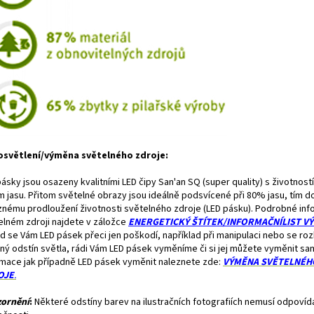
osvětlení/výměna světelného zdroje:
ásky jsou osazeny kvalitními LED čipy San'an SQ (super quality) s životností
m jasu. Přitom světelné obrazy jsou ideálně podsvícené při 80% jasu, tím d
znému prodloužení životnosti světelného zdroje (LED pásku). Podrobné in
elném zdroji najdete v záložce
ENERGETICKÝ ŠTÍTEK/INFORMAČNÍLIST V
d se Vám LED pásek přeci jen poškodí, například při manipulaci nebo se r
iný odstín světla, rádi Vám LED pásek vyměníme či si jej můžete vyměnit sam
rmace jak případně LED pásek vyměnit naleznete zde:
VÝMĚNA
SVĚTELNÉH
OJE
.
ornění
:
Některé odstíny barev na ilustračních fotografiích nemusí odpovíd