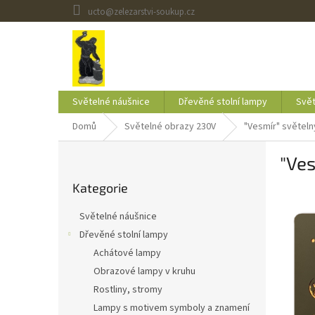
Přejít
ucto@zelezarstvi-soukup.cz
na
obsah
Světelné náušnice
Dřevěné stolní lampy
Svět
Domů
Světelné obrazy 230V
"Vesmír" světel
P
"Ve
o
Přeskočit
s
Kategorie
kategorie
t
r
Světelné náušnice
a
Dřevěné stolní lampy
n
Achátové lampy
n
í
Obrazové lampy v kruhu
p
Rostliny, stromy
a
Lampy s motivem symboly a znamení