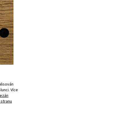
alisován
unci. Více
řezán
 stranu