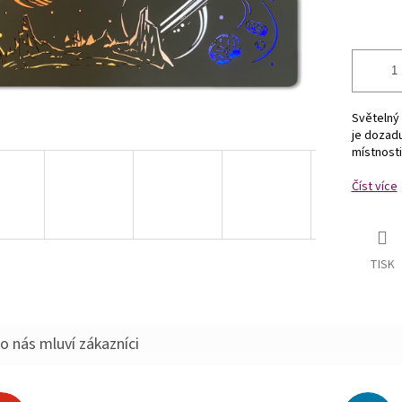
Světelný 
je dozad
místnosti
Číst více
TISK
o nás mluví zákazníci