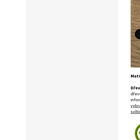
Mate
Dřev
dřev
infor
vybr
svíti