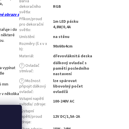
Barva
a,
dekoračního
RGB
světla
:
né obrazy s
Příkon/proud
1m LED pásku
pro dekorační
4,8W/0,4A
ařuje i do
světlo
:
é některé
Umístění
:
na stěnu
nou.
Rozměry (š x v x
90x60x4cm
h)
:
Materiál
:
dřevovláknitá deska
dálkový ovladač s
?
Ovladač
 a vypínat
pamětí posledního
stmívač
:
dle
nastavení
?
Možnost
lze spárovat
 5 mm
připojit dálkový
libovolný počet
ovladač
:
ovladčů
 v několika
Vstupní napětí
100-240V AC
svítidla/ zdroje
:
ilips HUE
Výstupní
napětí/proud
12V DC/1,5A-2A
zdroje
:
 při kterém
Výkon zdroje
:
15W - 24W