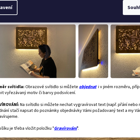
žné si například číst. Součástí přídavného světla je dotykový ovladač. Ovl
avení
Souh
avného světla je nezávislé na LED obrazu a je samostatně stmívatelné.
ěr svítidla:
Obrazové svítidlo si můžete
objednat
i v jiném rozměru, pří
vit vyřezávaný motiv či barvy podsvícení.
VÍROVÁNÍ:
Na svítidlo si můžete nechat vygravírovat text (např. přání nebo 
dnání stačí napsat do poznámky objednávky Vámi požadovaný text a my Vám
avírujeme.
šíku je třeba vložit položku "
Gravírování
".