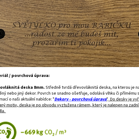
riál / povrchová úprava:
ovláknitá deska 8mm.
Středně tvrdá dřevovláknitá deska, na kterou je n
ěný nebo jiný dekor. Povrch se snadno ošetřuje, odolává vlhku či přímému sl
mací o naši aktuální nabídce: "
Dekory - povrchová úprava
"
.
Do desky je vy
aný motiv, deska je po obvodu vyztužena rámem, který je nalepen na zadní
dla.