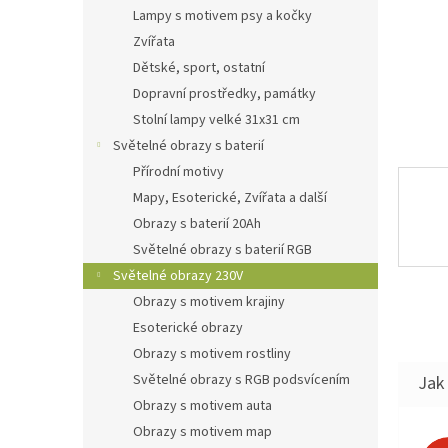
n
Lampy s motivem psy a kočky
e
Zvířata
l
Dětské, sport, ostatní
Dopravní prostředky, památky
Stolní lampy velké 31x31 cm
Světelné obrazy s baterií
Přírodní motivy
Mapy, Esoterické, Zvířata a další
Obrazy s baterií 20Ah
Světelné obrazy s baterií RGB
Světelné obrazy 230V
Obrazy s motivem krajiny
Esoterické obrazy
Obrazy s motivem rostliny
Světelné obrazy s RGB podsvícením
Jak 
Obrazy s motivem auta
Obrazy s motivem map