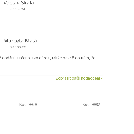
Vaclav Skala
|
6.11.2024
Hodnocení obchodu je 5 z 5 hvězdiček.
Marcela Malá
|
30.10.2024
Hodnocení obchodu je 5 z 5 hvězdiček.
é dodání , určeno jako dárek, takže pevně doufám, že
Zobrazit další hodnocení ››
Kód:
9959
Kód:
9992