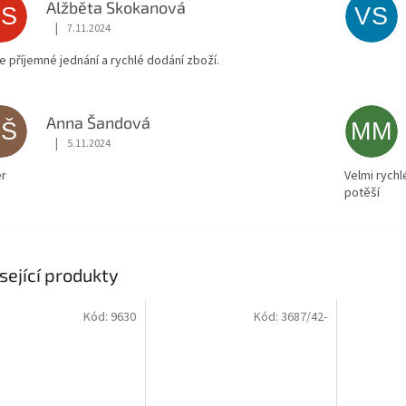
Alžběta Skokanová
AS
VS
|
7.11.2024
Hodnocení obchodu je 5 z 5 hvězdiček.
ce příjemné jednání a rychlé dodání zboží.
Anna Šandová
AŠ
MM
|
5.11.2024
Hodnocení obchodu je 5 z 5 hvězdiček.
r
Velmi rychl
potěší
sející produkty
Kód:
9630
Kód:
3687/42-