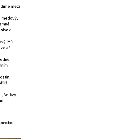
řadíme mezi
je medový,
 jemné
robek
avý. Má
ové až
tředně
álním
dstín,
říliš
h, šedivý
ad
e proto