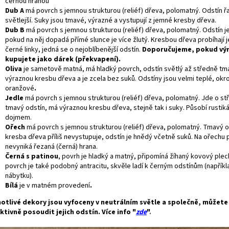
černou hranou
Dub A
má povrch s jemnou strukturou (reliéf) dřeva, polomatný. Odstín 
světlejší. Suky jsou tmavé, výrazné a vystupují z jemné kresby dřeva.
Dub B
má povrch s jemnou strukturou (reliéf) dřeva, polomatný. Odstín 
pokud na něj dopadá přímé slunce je více žlutý. Kresbou dřeva probíhají
černé linky, jedná se o nejoblíbenější odstín.
Doporučujeme, pokud vý
kupujete jako dárek (překvapení).
Oliva
je sametově matná, má hladký povrch, odstín světlý až středně tm
výraznou kresbu dřeva a je zcela bez suků. Odstíny jsou velmi teplé, okr
oranžové
.
Jedle
má povrch s jemnou strukturou (reliéf) dřeva, polomatný. Jde o s
tmavý odstín, má výraznou kresbu dřeva, stejně tak i suky. Působí rustik
dojmem.
Ořech
má povrch s jemnou strukturou (reliéf) dřeva, polomatný. Tmavý o
kresba dřeva příliš nevystupuje, odstín je hnědý včetně suků. Na ořechu p
nevyniká řezaná (černá) hrana.
Černá s patinou
, povrh je hladký a matný, připomíná žíhaný kovový plec
povrch je také podobný antracitu, skvěle ladí k černým odstínům (napříkl
nábytku).
Bílá
je v matném provedení
.
otlivé dekory jsou vyfoceny v neutrálním světle a společně, můžet
ktivně posoudit jejich odstín. Více info "
zde
"
.