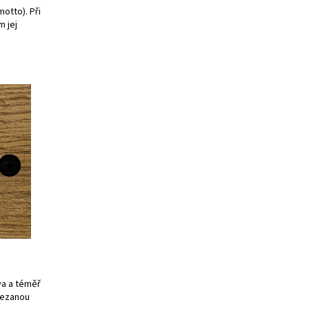
motto). Při
 jej
va a téměř
řezanou