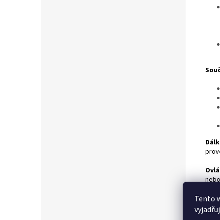
Souč
Dálk
prov
Ovlá
nebo
úprav
Tento 
Příd
vyjadřu
je mo