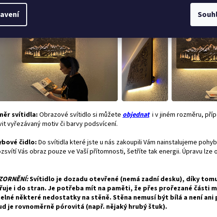
ku svítidla. Ovládání přídavného světla je nezávislé na podsvícení obrazu a
avení
Souh
statně stmívatelné.
ěr svítidla:
Obrazové svítidlo si můžete
objednat
i v jiném rozměru, pří
vit vyřezávaný motiv či barvy podsvícení.
bové čidlo:
Do svítidla které jste u nás zakoupili Vám nainstalujeme pohyb
zsvítí Vás obraz pouze ve Vaší přítomnosti, šetříte tak energii. Úpravu lze
"
ZORNĚNÍ:
Svítidlo je dozadu otevřené (nemá zadní desku), díky tom
řuje i do stran. Je potřeba mít na paměti, že přes prořezané části 
telné některé nedostatky na stěně. Stěna nemusí být bílá a není ani
d je rovnoměrně pórovitá (např. nějaký hrubý štuk).