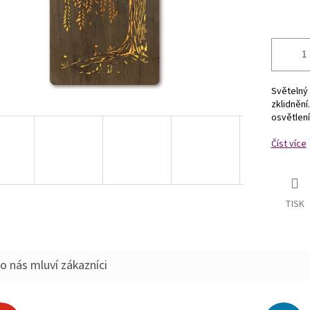
Světelný 
zklidnění
osvětlení
Číst více
TISK
o nás mluví zákazníci