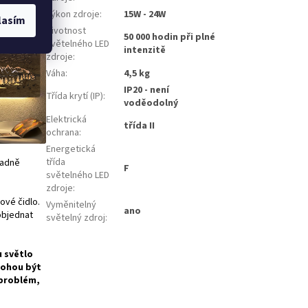
 je
Výkon zdroje
:
15W - 24W
lasím
Životnost
50 000 hodin při plné
světelného LED
intenzitě
zdroje
:
Váha
:
4,5 kg
IP20 - není
Třída krytí (IP)
:
voděodolný
Elektrická
třída II
ochrana
:
Energetická
třída
padně
F
světelného LED
zdroje
:
ové čidlo.
Vyměnitelný
ano
 objednat
světelný zdroj
:
u světlo
mohou být
 problém,