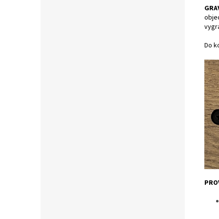
GRA
obje
vygr
Do ko
PRO