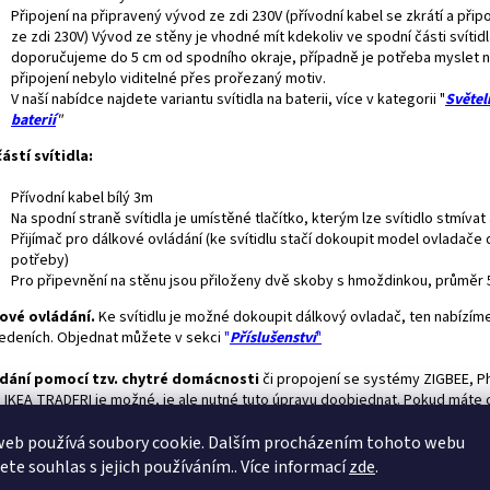
Připojení na připravený vývod ze zdi 230V (přívodní kabel se zkrátí a přip
ze zdi 230V) Vývod ze stěny je vhodné mít kdekoliv ve spodní části svítidl
doporučujeme do 5 cm od spodního okraje, případně je potřeba myslet n
připojení nebylo viditelné přes prořezaný motiv.
V naší nabídce najdete variantu svítidla na baterii, více v kategorii "
Světel
baterií
"
ástí svítidla:
Přívodní kabel bílý 3m
Na spodní straně svítidla je umístěné tlačítko, kterým lze svítidlo stmívat
Přijímač pro dálkové ovládání (ke svítidlu stačí dokoupit model ovladače 
potřeby)
Pro připevnění na stěnu jsou přiloženy dvě skoby s hmoždinkou, průměr
ové ovládání.
Ke svítidlu je možné dokoupit dálkový ovladač, ten nabízíme
edeních. Objednat můžete v sekci
"
Příslušenství
"
dání pomocí tzv. chytré domácnosti
či propojení se systémy ZIGBEE, Ph
 IKEA TRADFRI je možné, je ale nutné tuto úpravu doobjednat. Pokud máte 
u zájem stačí vložit do košíku tuto "
položku"
web používá soubory cookie. Dalším procházením tohoto webu
avné světlo:
Ke svítidlu si můžete zakoupit výkonné
přídavné
LED
světlo,
jete souhlas s jejich používáním.. Více informací
zde
.
žné si například číst. Součástí přídavného světla je dotykový ovladač, ten 