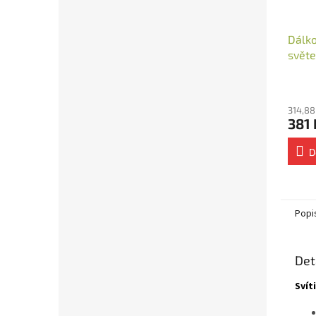
Dálko
svět
nást
314,88
381 
D
Popi
Det
Svít