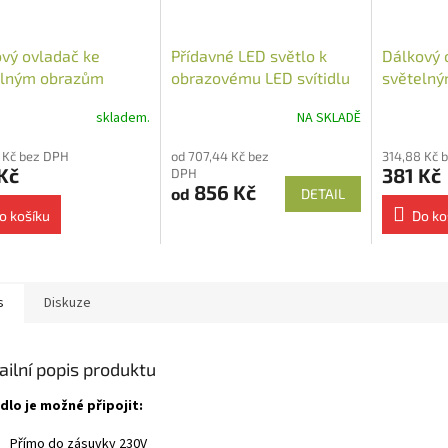
vý ovladač ke
Přídavné LED světlo k
Dálkový 
elným obrazům
obrazovému LED svítidlu
světelný
ěnný
skladem.
NA SKLADĚ
 Kč bez DPH
od 707,44 Kč bez
314,88 Kč 
Kč
381 Kč
DPH
856 Kč
od
DETAIL
o košíku
Do ko
s
Diskuze
ailní popis produktu
idlo je možné připojit:
Přímo do zásuvky 230V