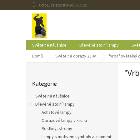
Přejít
ucto@zelezarstvi-soukup.cz
na
obsah
Světelné náušnice
Dřevěné stolní lampy
Svět
Domů
Světelné obrazy 230V
"Vrba" světelný
P
"Vr
o
Přeskočit
s
Kategorie
kategorie
t
r
Světelné náušnice
a
Dřevěné stolní lampy
n
Achátové lampy
n
í
Obrazové lampy v kruhu
p
Rostliny, stromy
a
Lampy s motivem symboly a znamení