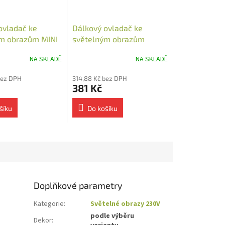
ovladač ke
Dálkový ovladač ke
m obrazům MINI
světelným obrazům
NA SKLADĚ
NA SKLADĚ
bez DPH
314,88 Kč bez DPH
381 Kč
šíku
Do košíku
Doplňkové parametry
Kategorie
:
Světelné obrazy 230V
podle výběru
Dekor
: