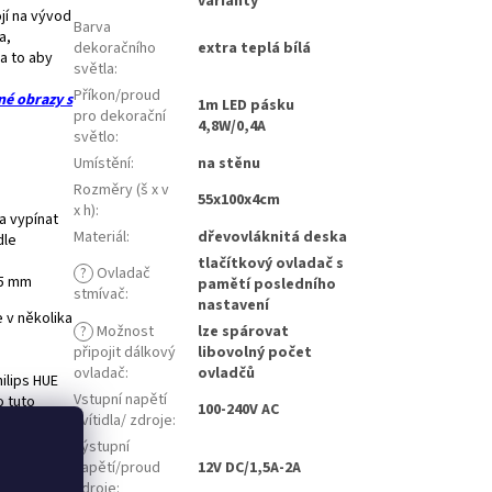
varianty
ojí na vývod
Barva
a,
dekoračního
extra teplá bílá
a to aby
světla
:
Příkon/proud
né obrazy s
1m LED pásku
pro dekorační
4,8W/0,4A
světlo
:
Umístění
:
na stěnu
Rozměry (š x v
55x100x4cm
x h)
:
 a vypínat
Materiál
:
dřevovláknitá deska
dle
tlačítkový ovladač s
?
Ovladač
 5 mm
pamětí posledního
stmívač
:
nastavení
 v několika
?
Možnost
lze spárovat
připojit dálkový
libovolný počet
ovladač
:
ovladčů
ilips HUE
Vstupní napětí
o tuto
100-240V AC
svítidla/ zdroje
:
Výstupní
 při kterém
napětí/proud
12V DC/1,5A-2A
je umístěný
zdroje
: