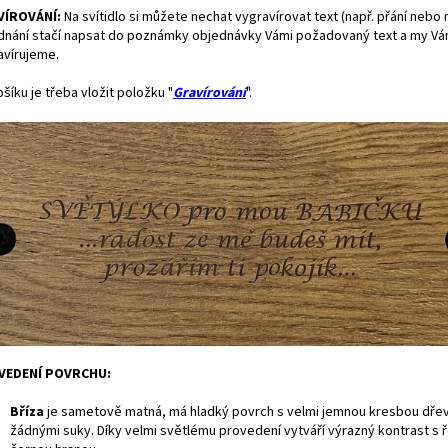
VÍROVÁNÍ:
Na svítidlo si můžete nechat vygravírovat text (např. přání nebo 
dnání stačí napsat do poznámky objednávky Vámi požadovaný text a my Vám
avírujeme.
šíku je třeba vložit položku "
Gravírování
".
VEDENÍ POVRCHU:
Bříza
je
sametově matná, má hladký povrch s velmi jemnou kresbou dře
žádnými suky. Díky velmi světlému provedení vytváří výrazný kontrast s 