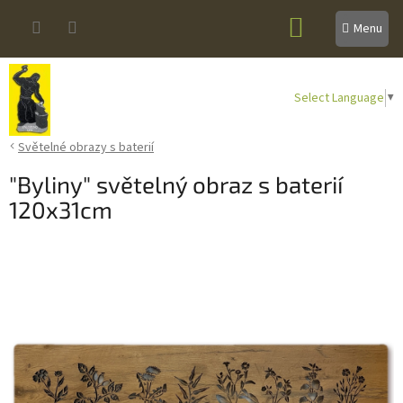
Přejít
NÁKUPNÍ
na
obsah
KOŠÍK
Select Language
▼
Světelné obrazy s baterií
"Byliny" světelný obraz s baterií
120x31cm