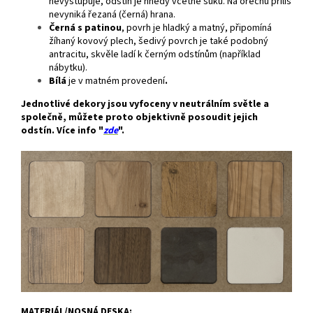
nevystupuje, odstín je hnědý včetně suků. Na ořechu příliš
nevyniká řezaná (černá) hrana.
Černá s patinou
, povrh je hladký a matný, připomíná
žíhaný kovový plech, šedivý povrch je také podobný
antracitu, skvěle ladí k černým odstínům (například
nábytku).
Bílá
je v matném provedení
.
Jednotlivé dekory jsou vyfoceny v neutrálním světle a
společně, můžete proto objektivně posoudit jejich
odstín. Více info "
zde
".
MATERIÁL/NOSNÁ DESKA: