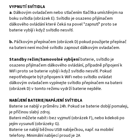
VYPNUTÍ SVÍTIDLA
a
. Dálkovým ovladačem nebo stlačením tlačítka umístěným na
boku svítidla (obrázek E). Svítidlo je
osazeno přijímačem
dálkového ovládání které čeká na povel "zapnutí" proto se
baterie vybíjí i když
svítidlo nesvítí.
b.
Páčkovým přepínačem (obrázek D) pokud použijete přepínač
na baterii není možné svítidlo
zapnout dálkovým ovladačem.
Standby režim/Samovolné vybíjení
baterie, svítidlo je
osazeno přijímačem dálkového ovládání,
případně připojení k
WiFi proto se baterie vybíjí i když svítidlo nesvítí.
Pokud
nepotřebujete být připojeni k WiFi nebo svítidlo ovládat
dálkovým ovladačem vypínejte
svítidlo přepínačem na baterii
(obrázek D) v tomto režimu vydrží baterie nejdéle.
NABÍJENÍ BATERIE/NAPÁJENÍ SVÍTIDLA
Baterie se nabíjí v průměru 24h. Pokud se baterie dobíjí pomaleji,
je příčinou slabý zdroj.
Baterii můžete nabít i bez vyjmutí (obrázek F), nebo kdekoli po
jejím vysunutí (obrázeky G).
Baterie se nabíjí běžnou USB nabíječkou, např. na mobilní
telefony. Minimální nabíjecí proud je 2A