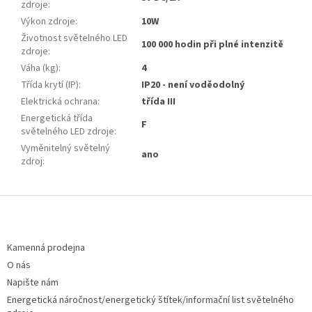
zdroje
:
Výkon zdroje
:
10W
Životnost světelného LED
100 000 hodin při plné intenzitě
zdroje
:
Váha (kg)
:
4
Třída krytí (IP)
:
IP20 - není voděodolný
Elektrická ochrana
:
třída III
Energetická třída
F
světelného LED zdroje
:
Vyměnitelný světelný
ano
zdroj
:
Z
á
p
a
Kamenná prodejna
t
O nás
í
Napište nám
Energetická náročnost/energetický štítek/informační list světelného