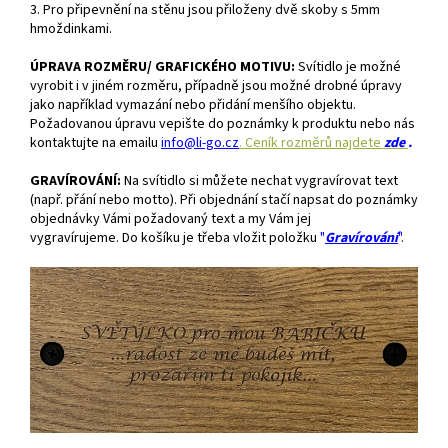
3. Pro připevnění na stěnu jsou přiloženy dvě skoby s 5mm
hmoždinkami.
ÚPRAVA ROZMĚRU/ GRAFICKÉHO MOTIVU:
S
vítidlo je možné
vyrobit i v jiném rozměru, případně jsou možné drobné úpravy
jako například vymazání nebo přidání menšího objektu.
Požadovanou úpravu vepište do poznámky k produktu nebo
nás
kontaktujte na emailu
info@li-go.cz
. Ceník rozměrů najdete
zde
.
GRAVÍROVÁNÍ:
Na svítidlo si můžete nechat vygravírovat text
(např. přání nebo motto). Při objednání stačí napsat do poznámky
objednávky Vámi požadovaný text a my Vám jej
vygravírujeme.
Do košíku je třeba vložit položku
"
Gravírování
"
.