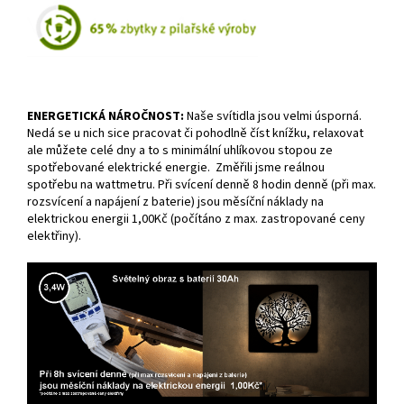
ENERGETICKÁ NÁROČNOST:
Naše svítidla jsou velmi úsporná.
Nedá se u nich sice pracovat či pohodlně číst knížku, relaxovat
ale můžete celé dny a to s minimální uhlíkovou stopou ze
spotřebované elektrické energie. Změřili jsme reálnou
spotřebu na wattmetru. Při svícení denně 8 hodin denně (při max.
rozsvícení a napájení z baterie) jsou měsíční náklady na
elektrickou energii 1,00Kč (počítáno z max. zastropované ceny
elektřiny).