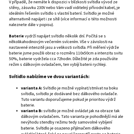
V případě, že nemáte k dispozici v blízkosti svítidla vývod ze
stěny, zásuvku 230V nebo Vám vadí viditelný přívodní kabel, je
ideálním řešením svítidlo s vlastní baterií. Svítidlo je možné
alternativně napájet i ze sítě (více informací o této možnosti
naleznete dále v popisu).
Baterie
vydrží napájet svítidlo několik dní. Počítá se s
několikahodinovým večerním svícením. Vše v závislosti na
nastavené intenzitě jasu a velikosti svítidla. Při měření výdrže
baterie jsme použili obraz o rozměru 110x50cm a intenzitu svitu
50%, baterie vydržela cca 72hodin. Důležité je zda používáte
režim s dálkovým ovladačem, ten vybíjí baterii rychleji.
Svítidlo nabízíme ve dvou variantách:
varianta A:
Svítidlo je možné vypínat/stmívat na boku
svítidla, svítidlo je dodávané bez dálkového ovladače.
Tuto variantu doporučujeme pokud je prioritou výdrž
baterie.
varianta B:
svítidlo je možné ovládat jak na obraze tak
dálkovým ovladačem
.
Tato varianta je pohodlnější má ale
nevýhodu stendby režimu tedy samovolné vybíjení
baterie. Svítidlo je osazeno přijímačem dálkového