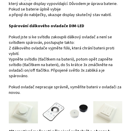
který ukazuje display vypovídající. Důvodem je úprava baterie.
Pokud se baterie úplně vybije
a připojí do nabíječky, ukazuje display skutečný stav nabití.
Spárování dálkového ovladače DIM-LED
Pokud jste si ke svítidlu zakoupili dálkový ovladač a není se
svítidlem spárován, postupujte takto:
Z dálkového ovladače vyjměte fólii, která chrání baterii proti
vybití.
Vypněte svítidlo (tlačítkem na baterii), potom opět zapněte
svítidlo (tlačítkem na baterii), do 5s krátce 3x zmáčkněte na
ovladači on/off tlačítko. Připojené světlo 3x zabliká a
je
spárováno.
Pokud ovladač nepracuje správně, vyměňte baterii v ovladači za
novou.