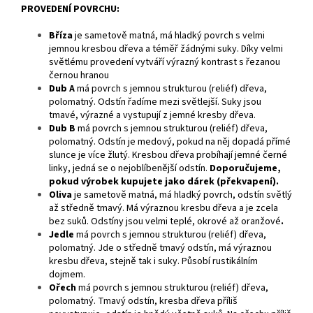
PROVEDENÍ POVRCHU:
Bříza
je
sametově matná, má hladký povrch s velmi
jemnou kresbou dřeva a téměř žádnými suky. Díky velmi
světlému provedení vytváří výrazný kontrast s řezanou
černou hranou
Dub A
má povrch s jemnou strukturou (reliéf) dřeva,
polomatný. Odstín řadíme mezi světlejší. Suky jsou
tmavé, výrazné a vystupují z jemné kresby dřeva.
Dub B
má povrch s jemnou strukturou (reliéf) dřeva,
polomatný. Odstín je medový, pokud na něj dopadá přímé
slunce je více žlutý. Kresbou dřeva probíhají jemné černé
linky, jedná se o nejoblíbenější odstín.
Doporučujeme,
pokud výrobek kupujete jako dárek (překvapení).
Oliva
je sametově matná, má hladký povrch, odstín světlý
až středně tmavý. Má výraznou kresbu dřeva a je zcela
bez suků. Odstíny jsou velmi teplé, okrové až oranžové
.
Jedle
má povrch s jemnou strukturou (reliéf) dřeva,
polomatný. Jde o středně tmavý odstín, má výraznou
kresbu dřeva, stejně tak i suky. Působí rustikálním
dojmem.
Ořech
má povrch s jemnou strukturou (reliéf) dřeva,
polomatný. Tmavý odstín, kresba dřeva příliš