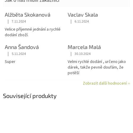
Jak o nás mluví zákazníci
Alžběta Skokanová
Vaclav Skala
|
|
7.11.2024
6.11.2024
Hodnocení obchodu je 5 z 5 hvězdiček.
Hodnocení obchodu je 5 z 5 hvězdiče
Velice příjemné jednání a rychlé
dodání zboží.
Anna Šandová
Marcela Malá
|
|
5.11.2024
30.10.2024
Hodnocení obchodu je 5 z 5 hvězdiček.
Hodnocení obchodu je 5 z 5 hvězdiče
Super
Velmi rychlé dodání , určeno jako
dárek, takže pevně doufám, že
potěší
Zobrazit další hodnocení ››
Související produkty