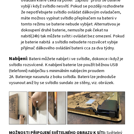
ovládání které čeká na povel "zapnutí" proto se baterie
vybíjí i když svítidlo nesvítí. Pokud se později rozhodnete
že nepotřebujete svítidlo ovládat dálkovým ovladačem,
máte možnos vypínat svítidlo přepínačem na baterii v
tomto režimu se baterie nebude vybíjet. Alternativou je
dokoupení druhé baterie, nemusíte pak čekat na
nabití(24h) tak můžete svítit i ovládat bez omezení. Pokud
je baterie nabitá a svítidlo nebudete rozsvěcet vybije
přijímač dálkového ovládání baterii cca za dva týdny.
Nabíjení:
Baterii můžete nabíjet i ve svítidle, dokonce i když je
svítidlo rozsvícené. K nabíjení baterie lze použít běžnou USB
(telefonní) nabíječku s minimálním nabíjecím proudem
2A. Baterieje nasunuta z boku svítidla. Baterii lze jednoduše
vysunout aniž by se svítidlo sundalo ze stěny, viz. obrázek.
MOŽNOSTI PŘIPOJENÍ SVĚTELNÉHO OBRAZU K SÍTI:
Světelný