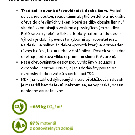
Tradiční lisovaná dřevovláknitá deska 8mm.
Vyrábí
se suchou cestou, rozsekáním zbytků tvrdého a měkkého
dřeva do dřevěných vláken, které se díky obsahu
ligninu
*
vhodně zkombinují s voskem a pryskyřicovým pojidlem.
Poté se za vysokého tlaku a teploty naformují do desek.
Výhoda je dobrá pevnost a výborná opracovatelnost.
Na desku je nalisován dekor - povrch který je v provedení
různých dřev, textur nebo v čistě bílém. Povrch se snadno
ošetřuje, odolává vlhku či přímému slunci (UV záření).
Naše dřevovláknité desky jsou vyráběny v souladu s
evropskou normou EN622, a jsou dodávány pouze od
evropských dodavatelů s certifikací FSC.
MDF (na rozdíl od dýhovaných nebo překližkových desek
je materiál bez defektů, nekroutí se, nepopraská, odstín
nebledne ani netmavne.