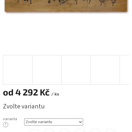
od
4 292 Kč
/ ks
Měrná
Zvolte variantu
cena:
varianta
?