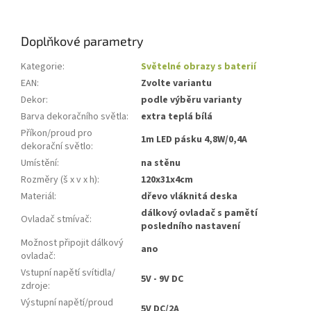
Doplňkové parametry
Kategorie
:
Světelné obrazy s baterií
EAN
:
Zvolte variantu
Dekor
:
podle výběru varianty
Barva dekoračního světla
:
extra teplá bílá
Příkon/proud pro
1m LED pásku 4,8W/0,4A
dekorační světlo
:
Umístění
:
na stěnu
Rozměry (š x v x h)
:
120x31x4cm
Materiál
:
dřevo vláknitá deska
dálkový ovladač s pamětí
Ovladač stmívač
:
posledního nastavení
Možnost připojit dálkový
ano
ovladač
:
Vstupní napětí svítidla/
5V - 9V DC
zdroje
:
Výstupní napětí/proud
5V DC/2A