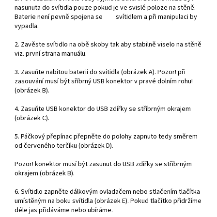
nasunuta do svítidla pouze pokud je ve svislé poloze na stěně.
Baterie není pevně spojena se svítidlem a při manipulaci by
vypadla.
2. Zavěste svítidlo na obě skoby tak aby stabilně viselo na stěně
viz. první strana manuálu.
3. Zasuňte nabitou baterii do svítidla (obrázek A). Pozor! při
zasouvání musí být sříbrný USB konektor v pravé dolním rohu!
(obrázek B).
4. Zasuňte USB konektor do USB zdířky se stříbrným okrajem
(obrázek C).
5. Páčkový přepínac přepněte do polohy zapnuto tedy směrem
od červeného terčíku (obrázek D).
Pozor! konektor musí být zasunut do USB zdířky se stříbrným
okrajem (obrázek B).
6. Svítidlo zapněte dálkovým ovladačem nebo stlačením tlačítka
umístěným na boku svítidla (obrázek E). Pokud tlačítko přidržíme
déle jas přidáváme nebo ubíráme.