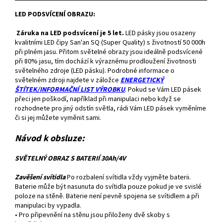
LED PODSVÍCENÍ OBRAZU:
Záruka na LED podsvícení je 5 let.
LED pásky jsou osazeny
kvalitními LED čipy San'an SQ (Super Quality) s životností 50 000h
při plném jasu. Přitom světelné obrazy jsou ideálně podsvícené
při 80% jasu, tím dochází k výraznému prodloužení životnosti
světelného zdroje (LED pásku). Podrobné informace o
světelném zdroji najdete v záložce
ENERGETICKÝ
ŠTÍTEK/INFORMAČNÍ LIST VÝROBKU
. Pokud se Vám LED pásek
přeci jen poškodí, například při manipulaci nebo když se
rozhodnete pro jiný odstín světla, rádi Vám LED pásek vyměníme
či si jej můžete vyměnit sami.
Návod k obsluze:
SVĚTELNÝ OBRAZ S BATERIÍ 30Ah/4V
Zavěšení svítidla
Po rozbalení svítidla vždy vyjměte baterii.
Baterie může být nasunuta do svítidla pouze pokud je ve svislé
poloze na stěně. Baterie není pevně spojena se svítidlem a při
manipulaci by vypadla.
• Pro připevnění na stěnu jsou přiloženy dvě skoby s