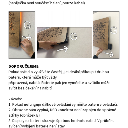
(nabíječka není součástí balení, pouze kabel).
DOPORUČUJEME:
Pokud svítidlo využíváte častěji, je ideální přikoupit druhou
baterii, která může být vždy
připravená, nabitá. Baterie pak jen vyměníte a svítidlo může
svítit bez čekání na nabití.
Závady:
1. Pokud nefunguje dálkové ovládání vyměňte baterii v ovladači.
2. Obraz se sám vypíná, USB konektor není zapojen do správné
zdířky (obrázek B).
3. Display na baterii ukazuje špatnou hodnotu nabití. V průběhu
svícení/vybíjení baterie není stav