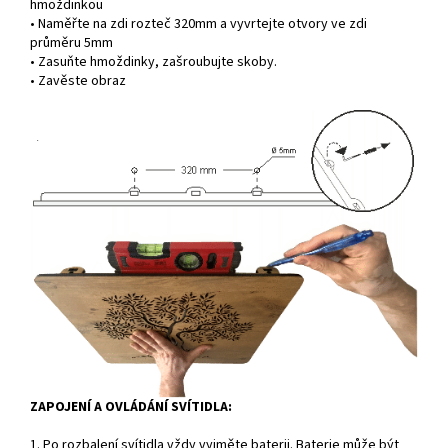
hmoždinkou
• Naměřte na zdi rozteč 320mm a vyvrtejte otvory ve zdi
průměru 5mm
• Zasuňte hmoždinky, zašroubujte skoby.
• Zavěste obraz
ZAPOJENÍ A OVLÁDÁNÍ SVÍTIDLA:
1. Po rozbalení svítidla vždy vyjměte baterii. Baterie může být