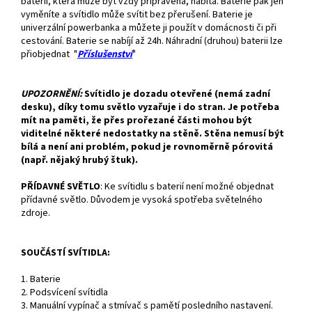
baterii, která může být vždy připravená, nabitá. Baterie pak jen
vyměníte a svítidlo může svítit bez přerušení. Baterie je
univerzální powerbanka a můžete ji použít v domácnosti či při
cestování. Baterie se nabíjí až 24h. Náhradní (druhou) baterii lze
přiobjednat "
Příslušenství
"
UPOZORNĚNÍ:
Svítidlo je dozadu otevřené (nemá zadní
desku), díky tomu světlo vyzařuje i do stran. Je potřeba
mít na paměti, že přes prořezané části mohou být
viditelné některé nedostatky na stěně. Stěna nemusí být
bílá a není ani problém, pokud je rovnoměrně pórovitá
(např. nějaký hrubý štuk).
PŘÍDAVNÉ SVĚTLO
:
Ke svítidlu s baterií není možné objednat
přídavné světlo. Důvodem je vysoká spotřeba světelného
zdroje.
SOUČÁSTÍ SVÍTIDLA:
1. Baterie
2. Podsvícení svítidla
3. Manuální vypínač a stmívač s pamětí posledního nastavení.