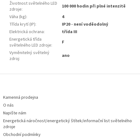
Životnost světelného LED
100 000 hodin při plné intenzitě
zdroje
:
Váha (kg)
:
4
Třída krytí (IP)
:
IP20 - není voděodolný
Elektrická ochrana
:
třída III
Energetická třída
F
světelného LED zdroje
:
Vyměnitelný světelný
ano
zdroj
:
Z
á
p
a
Kamenná prodejna
t
O nás
í
Napište nám
Energetická náročnost/energetický štítek/informační list světelného
zdroje
Obchodní podmínky