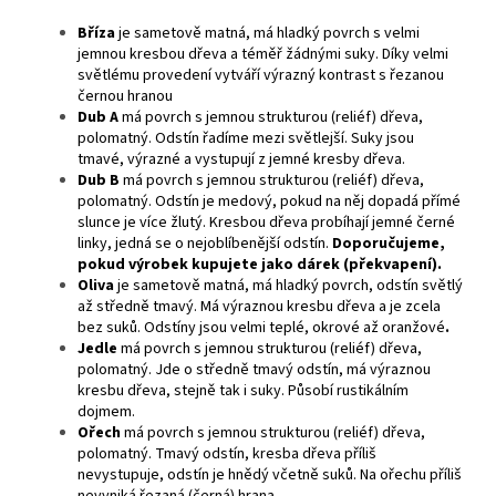
Bříza
je
sametově matná, má hladký povrch s velmi
jemnou kresbou dřeva a téměř žádnými suky. Díky velmi
světlému provedení vytváří výrazný kontrast s řezanou
černou hranou
Dub A
má povrch s jemnou strukturou (reliéf) dřeva,
polomatný. Odstín řadíme mezi světlejší. Suky jsou
tmavé, výrazné a vystupují z jemné kresby dřeva.
Dub B
má povrch s jemnou strukturou (reliéf) dřeva,
polomatný. Odstín je medový, pokud na něj dopadá přímé
slunce je více žlutý. Kresbou dřeva probíhají jemné černé
linky, jedná se o nejoblíbenější odstín.
Doporučujeme,
pokud výrobek kupujete jako dárek (překvapení).
Oliva
je sametově matná, má hladký povrch, odstín světlý
až středně tmavý. Má výraznou kresbu dřeva a je zcela
bez suků. Odstíny jsou velmi teplé, okrové až oranžové
.
Jedle
má povrch s jemnou strukturou (reliéf) dřeva,
polomatný. Jde o středně tmavý odstín, má výraznou
kresbu dřeva, stejně tak i suky. Působí rustikálním
dojmem.
Ořech
má povrch s jemnou strukturou (reliéf) dřeva,
polomatný. Tmavý odstín, kresba dřeva příliš
nevystupuje, odstín je hnědý včetně suků. Na ořechu příliš