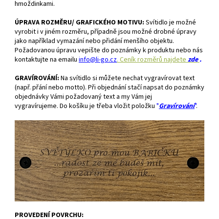
hmoždinkami.
ÚPRAVA ROZMĚRU/ GRAFICKÉHO MOTIVU:
S
vítidlo je možné
vyrobit i v jiném rozměru, případně jsou možné drobné úpravy
jako například vymazání nebo přidání menšího objektu.
Požadovanou úpravu vepište do poznámky k produktu nebo
nás
kontaktujte na emailu
info@li-go.cz
. Ceník rozměrů najdete
zde
.
GRAVÍROVÁNÍ:
Na svítidlo si můžete nechat vygravírovat text
(např. přání nebo motto). Při objednání stačí napsat do poznámky
objednávky Vámi požadovaný text a my Vám jej
vygravírujeme.
Do košíku je třeba vložit položku
"
Gravírování
"
.
PROVEDENÍ POVRCHU: