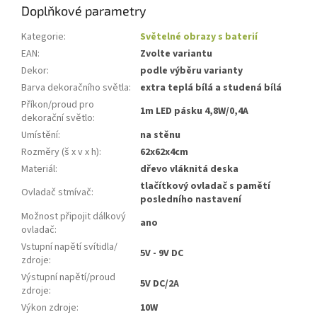
Doplňkové parametry
Kategorie
:
Světelné obrazy s baterií
EAN
:
Zvolte variantu
Dekor
:
podle výběru varianty
Barva dekoračního světla
:
extra teplá bílá a studená bílá
Příkon/proud pro
1m LED pásku 4,8W/0,4A
dekorační světlo
:
Umístění
:
na stěnu
Rozměry (š x v x h)
:
62x62x4cm
Materiál
:
dřevo vláknitá deska
tlačítkový ovladač s pamětí
Ovladač stmívač
:
posledního nastavení
Možnost připojit dálkový
ano
ovladač
:
Vstupní napětí svítidla/
5V - 9V DC
zdroje
:
Výstupní napětí/proud
5V DC/2A
zdroje
:
Výkon zdroje
:
10W