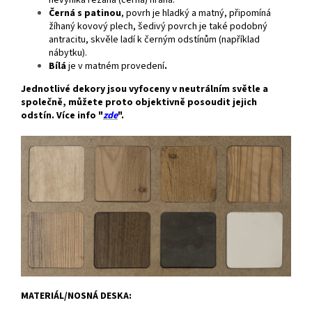
nevyniká řezaná (černá) hrana.
Černá s patinou
, povrh je hladký a matný, připomíná
žíhaný kovový plech, šedivý povrch je také podobný
antracitu, skvěle ladí k černým odstínům (například
nábytku).
Bílá
je v matném provedení
.
Jednotlivé dekory jsou vyfoceny v neutrálním světle a
společně, můžete proto objektivně posoudit jejich
odstín. Více info "
zde
".
MATERIÁL/NOSNÁ DESKA: