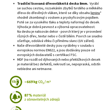
Tradiční lisovaná dřevovláknitá deska 8mm.
Vyrábí
se suchou cestou, rozsekáním zbytků tvrdého a měkkého
dřeva do dřevěných vláken, které se díky obsahu
ligninu
*
vhodně zkombinují s voskem a pryskyřicovým pojidlem.
Poté se za vysokého tlaku a teploty naformují do desek.
Výhoda je dobrá pevnost a výborná opracovatelnost.
Na desku je nalisován dekor - povrch který je v provedení
různých dřev, textur nebo v čistě bílém. Povrch se snadno
ošetřuje, odolává vlhku či přímému slunci (UV záření).
Naše dřevovláknité desky jsou vyráběny v souladu s
evropskou normou EN622, a jsou dodávány pouze od
evropských dodavatelů s certifikací FSC.
MDF (na rozdíl od dýhovaných nebo překližkových desek
je materiál bez defektů, nekroutí se, nepopraská, odstín
nebledne ani netmavne.