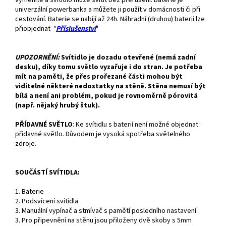
univerzální powerbanka a můžete ji použít v domácnosti či při
cestování. Baterie se nabíjí až 24h. Náhradní (druhou) baterii lze
přiobjednat "
Příslušenství
"
UPOZORNĚNÍ:
Svítidlo je dozadu otevřené (nemá zadní
desku), díky tomu světlo vyzařuje i do stran. Je potřeba
mít na paměti, že přes prořezané části mohou být
viditelné některé nedostatky na stěně. Stěna nemusí být
bílá a není ani problém, pokud je rovnoměrně pórovitá
(např. nějaký hrubý štuk).
PŘÍDAVNÉ SVĚTLO
:
Ke svítidlu s baterií není možné objednat
přídavné světlo. Důvodem je vysoká spotřeba světelného
zdroje.
SOUČÁSTÍ SVÍTIDLA:
1. Baterie
2. Podsvícení svítidla
3. Manuální vypínač a stmívač s pamětí posledního nastavení.
3. Pro připevnění na stěnu jsou přiloženy dvě skoby s 5mm