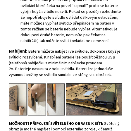
ovládání které čeká na povel "zapnutí" proto se baterie
vybíjí i když svítidlo nesvítí. Pokud se později rozhodnete
že nepotřebujete svítidlo ovládat dálkovým ovladačem,
máte možnos vypínat svítidlo přepínačem na baterii v
tomto režimu se baterie nebude vybíjet. Alternativou je
dokoupení druhé baterie, nemusíte pak čekat na
nabití(24h) tak můžete svítit i ovládat bez omezení.
Nabíjení:
Baterii můžete nabíjet i ve svítidle, dokonce i když je
svítidlo rozsvícené. K nabíjení baterie lze použít běžnou USB
(telefonní) nabíječku s minimálním nabíjecím proudem
2A. Baterieje nasunuta z boku svítidla. Baterii lze jednoduše
vysunout aniž by se svítidlo sundalo ze stěny, viz. obrázek.
MOŽNOSTI PŘIPOJENÍ SVĚTELNÉHO OBRAZU K SÍTI:
Světelný
obraz je možné napájet i pomocí externího zdroje, k čemuž