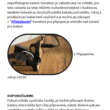
nepotřebujete baterii. Konektor je zabudovaný ve svítidle, pro
tuto variantu se tedy můžete rozhodnout kdykoli v budoucnu.
Ideálním řešením je skrytí přívodního kabelu pod omítku. Zdroj a
prodlužovací kabel není součástí a je možno jej zakoupit
v "
Příslušenství
". Konektor pro připojení je umístěn nad slotem
pro baterii.
2. Připojení ke
zdroji 12V/3A.
DOPORUČUJEME:
Pokud svítidlo využíváte častěji, je možné přikoupit druhou
baterii, která může být vždy připravená, nabitá. Baterie pak jen
vyměníte a svítidlo může svítit bez přerušení. Baterie je