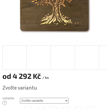
od
4 292 Kč
/ ks
Měrná
Zvolte variantu
cena:
varianta
?