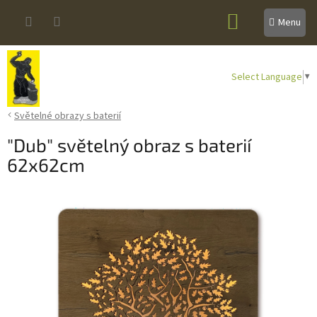
Přejít
NÁKUPNÍ
na
obsah
KOŠÍK
Select Language
▼
Světelné obrazy s baterií
"Dub" světelný obraz s baterií
62x62cm