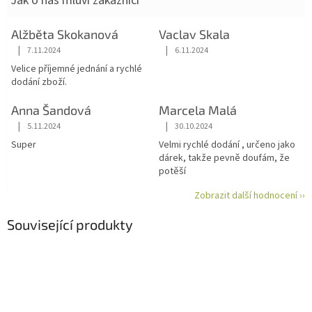
Jak o nás mluví zákazníci
Alžběta Skokanová
Vaclav Skala
|
|
7.11.2024
6.11.2024
Hodnocení obchodu je 5 z 5 hvězdiček.
Hodnocení obchodu je 5 z 5 hvězdiče
Velice příjemné jednání a rychlé
dodání zboží.
Anna Šandová
Marcela Malá
|
|
5.11.2024
30.10.2024
Hodnocení obchodu je 5 z 5 hvězdiček.
Hodnocení obchodu je 5 z 5 hvězdiče
Super
Velmi rychlé dodání , určeno jako
dárek, takže pevně doufám, že
potěší
Zobrazit další hodnocení ››
Související produkty