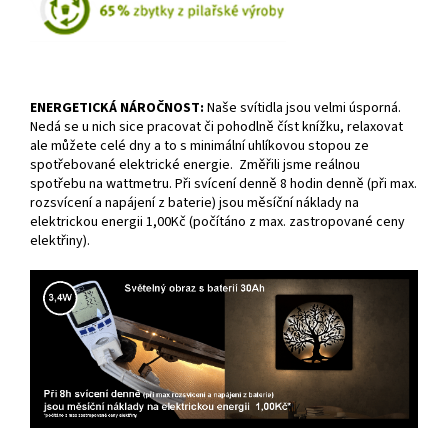
ENERGETICKÁ NÁROČNOST:
Naše svítidla jsou velmi úsporná.
Nedá se u nich sice pracovat či pohodlně číst knížku, relaxovat
ale můžete celé dny a to s minimální uhlíkovou stopou ze
spotřebované elektrické energie. Změřili jsme reálnou
spotřebu na wattmetru. Při svícení denně 8 hodin denně (při max.
rozsvícení a napájení z baterie) jsou měsíční náklady na
elektrickou energii 1,00Kč (počítáno z max. zastropované ceny
elektřiny).