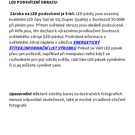
LED PODSVÍCENÍ OBRAZU:
Záruka na LED podsvícení je 5 let.
LED pásky jsou osazeny
kvalitními LED čipy San'an SQ (Super Quality) s životností 50 000h
při plném jasu. Přitom světelné obrazy jsou ideálně podsvícené
při 80% jasu, tím dochází k výraznému prodloužení životnosti
světelného zdroje (LED pásku). Podrobné informace o
světelném zdroji najdete v záložce
ENERGETICKÝ
ŠTÍTEK/INFORMAČNÍ LIST VÝROBKU
. Pokud se Vám LED pásek
přeci jen poškodí, například při manipulaci nebo když se
rozhodnete pro jiný odstín světla, rádi Vám LED pásek vyměníme
či si jej můžete vyměnit sami.
Upozornění
:
Některé odstíny barev na ilustračních fotografiích
nemusí odpovídat skutečnosti, také je možné zrcadlové otočení
fotografií.