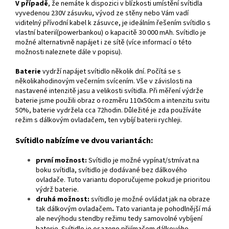
V případě
, že nemáte k dispozici v blízkosti umístění svítidla
vyvedenou 230V zásuvku, vývod ze stěny nebo Vám vadí
viditelný přívodní kabel k zásuvce, je ideálním řešením svítidlo s
vlastní baterií(powerbankou) o kapacitě 30 000 mAh. Svítidlo je
možné alternativně napájet i ze sítě (více informací o této
možnosti naleznete dále v popisu).
Baterie
vydrží napájet svítidlo několik dní. Počítá se s
několikahodinovým večerním svícením. Vše v závislosti na
nastavené intenzitě jasu a velikosti svítidla. Při měření výdrže
baterie jsme použili obraz o rozměru 110x50cm a intenzitu svitu
50%, baterie vydržela cca 72hodin. Důležité je zda používáte
režim s dálkovým ovladačem, ten vybíjí baterii rychleji.
Svítidlo nabízíme ve dvou variantách:
první možnost:
Svítidlo je možné vypínat/stmívat na
boku svítidla, svítidlo je dodávané bez dálkového
ovladače. Tuto variantu doporučujeme pokud je prioritou
výdrž baterie.
druhá možnost:
svítidlo je možné ovládat jak na obraze
tak dálkovým ovladačem
.
Tato varianta je pohodlnější má
ale nevýhodu stendby režimu tedy samovolné vybíjení
baterie. Svítidlo je osazeno přijímačem dálkového