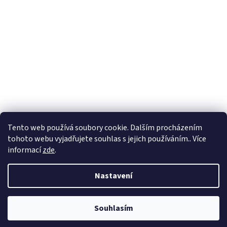
Vytvořil Shoptet
Tento web používá soubory cookie. Dalším procházením
tohoto webu vyjadřujete souhlas s jejich používáním.. Více
Copyright 2026
Petr Soukup a spol. s r. o.
. Všechna práva
informací
zde
.
vyhrazena.
Nastavení
Souhlasím