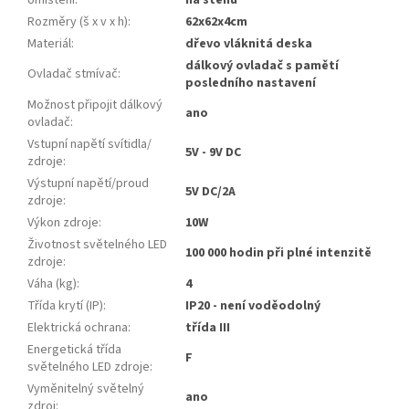
Umístění
:
na stěnu
Rozměry (š x v x h)
:
62x62x4cm
Materiál
:
dřevo vláknitá deska
dálkový ovladač s pamětí
Ovladač stmívač
:
posledního nastavení
Možnost připojit dálkový
ano
ovladač
:
Vstupní napětí svítidla/
5V - 9V DC
zdroje
:
Výstupní napětí/proud
5V DC/2A
zdroje
:
Výkon zdroje
:
10W
Životnost světelného LED
100 000 hodin při plné intenzitě
zdroje
:
Váha (kg)
:
4
Třída krytí (IP)
:
IP20 - není voděodolný
Elektrická ochrana
:
třída III
Energetická třída
F
světelného LED zdroje
:
Vyměnitelný světelný
ano
zdroj
: