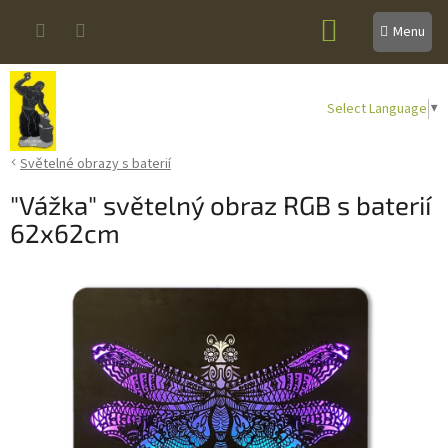
Přejít
NÁKUPNÍ
na
obsah
KOŠÍK
Select Language
▼
Světelné obrazy s baterií
"Vážka" světelný obraz RGB s baterií
62x62cm