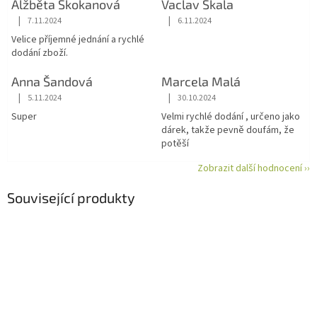
Alžběta Skokanová
Vaclav Skala
|
|
7.11.2024
6.11.2024
Hodnocení obchodu je 5 z 5 hvězdiček.
Hodnocení obchodu je 5 z 5 hvězdiče
Velice příjemné jednání a rychlé
dodání zboží.
Anna Šandová
Marcela Malá
|
|
5.11.2024
30.10.2024
Hodnocení obchodu je 5 z 5 hvězdiček.
Hodnocení obchodu je 5 z 5 hvězdiče
Super
Velmi rychlé dodání , určeno jako
dárek, takže pevně doufám, že
potěší
Zobrazit další hodnocení ››
Související produkty