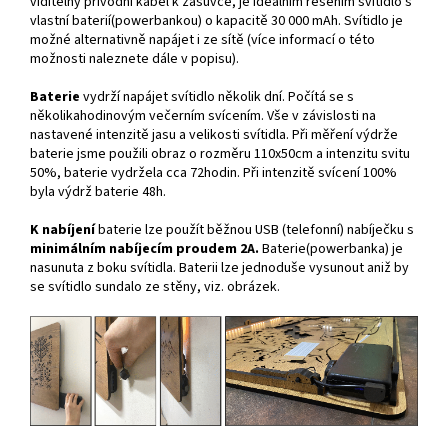
viditelný přívodní kabel k zásuvce, je ideálním řešením svítidlo s
vlastní baterií(powerbankou) o kapacitě 30 000 mAh. Svítidlo je
možné alternativně napájet i ze sítě (více informací o této
možnosti naleznete dále v popisu).
Baterie
vydrží napájet svítidlo několik dní. Počítá se s
několikahodinovým večerním svícením. Vše v závislosti na
nastavené intenzitě jasu a velikosti svítidla. Při měření výdrže
baterie jsme použili obraz o rozměru 110x50cm a intenzitu svitu
50%, baterie vydržela cca 72hodin. Při intenzitě svícení 100%
byla výdrž baterie 48h.
K nabíjení
baterie lze použít běžnou USB (telefonní) nabíječku s
minimálním nabíjecím proudem 2A.
Baterie(powerbanka) je
nasunuta z boku svítidla. Baterii lze jednoduše vysunout aniž by
se svítidlo sundalo ze stěny, viz. obrázek.