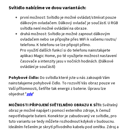
Svítidlo nabízíme ve dvou variantách:
první možnost: S
vítidlo
je možné ovládat/stmívat pouze
dálkovým ovladačem.
Dálkový ovladač je součástí. U RGB
svítidla není možné ovládání na obraze.
druhá možnost: Svítidlo je možné zapnout dálkovým
ovladačem
nebo se připojíte přes WiFi k vašemu routru/
telefonu. K telefonu se lze připojit přímo.
Pro využití dalších funkcí si do telefonu nainstalujete
aplikaci Magic Home, po té využijete možnost nastavení
časovače a intenzity jasu v nočních hodinách. (Dálkové
ovládání je součástí)
Pohybové čidlo:
Do svítidla které jste u nás zakoupili Vám
nainstalujeme pohybové čidlo. To rozsvítí Vás obraz pouze ve
Vaší přítomnosti, šetříte tak energii z baterie. Úpravu lze
objednat "
zde
"
MOŽNOSTI PŘIPOJENÍ SVĚTELNÉHO OBRAZU K SÍTI:
Světelný
obraz je možné napájet i pomocí externího zdroje, k čemuž
nepotřebujete baterii. Konektor je zabudovaný ve svítidle, pro
tuto variantu se tedy můžete rozhodnout kdykoli v budoucnu.
Ideálním řešením je skrytí přívodního kabelu pod omítku. Zdroj a