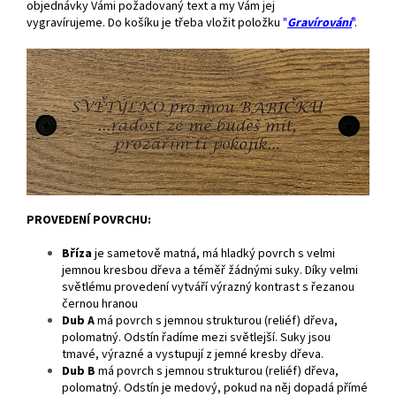
objednávky Vámi požadovaný text a my Vám jej
vygravírujeme.
Do košíku je třeba vložit položku
"
Gravírování
"
.
PROVEDENÍ POVRCHU:
Bříza
je
sametově matná, má hladký povrch s velmi
jemnou kresbou dřeva a téměř žádnými suky. Díky velmi
světlému provedení vytváří výrazný kontrast s řezanou
černou hranou
Dub A
má povrch s jemnou strukturou (reliéf) dřeva,
polomatný. Odstín řadíme mezi světlejší. Suky jsou
tmavé, výrazné a vystupují z jemné kresby dřeva.
Dub B
má povrch s jemnou strukturou (reliéf) dřeva,
polomatný. Odstín je medový, pokud na něj dopadá přímé