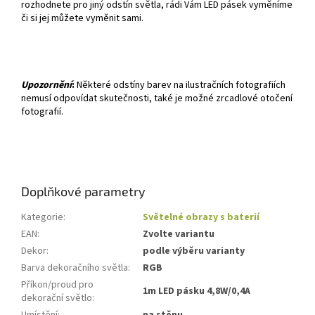
rozhodnete pro jiný odstín světla, rádi Vám LED pásek vyměníme
či si jej můžete vyměnit sami.
Upozornění
:
Některé odstíny barev na ilustračních fotografiích
nemusí odpovídat skutečnosti, také je možné zrcadlové otočení
fotografií.
Doplňkové parametry
Kategorie
:
Světelné obrazy s baterií
EAN
:
Zvolte variantu
Dekor
:
podle výběru varianty
Barva dekoračního světla
:
RGB
Příkon/proud pro
1m LED pásku 4,8W/0,4A
dekorační světlo
: