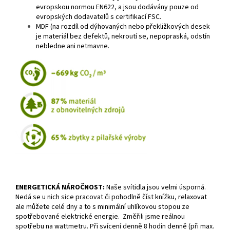
evropskou normou EN622, a jsou dodávány pouze od
evropských dodavatelů s certifikací FSC.
MDF (na rozdíl od dýhovaných nebo překližkových desek
je materiál bez defektů, nekroutí se, nepopraská, odstín
nebledne ani netmavne.
ENERGETICKÁ NÁROČNOST:
Naše svítidla jsou velmi úsporná.
Nedá se u nich sice pracovat či pohodlně číst knížku, relaxovat
ale můžete celé dny a to s minimální uhlíkovou stopou ze
spotřebované elektrické energie. Změřili jsme reálnou
spotřebu na wattmetru. Při svícení denně 8 hodin denně (při max.