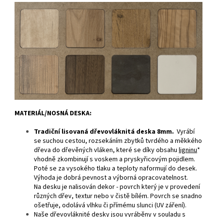
MATERIÁL/NOSNÁ DESKA:
Tradiční lisovaná dřevovláknitá deska 8mm.
Vyrábí
se suchou cestou, rozsekáním zbytků tvrdého a měkkého
dřeva do dřevěných vláken, které se díky obsahu
ligninu
*
vhodně zkombinují s voskem a pryskyřicovým pojidlem.
Poté se za vysokého tlaku a teploty naformují do desek.
Výhoda je dobrá pevnost a výborná opracovatelnost.
Na desku je nalisován dekor - povrch který je v provedení
různých dřev, textur nebo v čistě bílém. Povrch se snadno
ošetřuje, odolává vlhku či přímému slunci (UV záření).
Naše dřevovláknité desky jsou vyráběny v souladu s