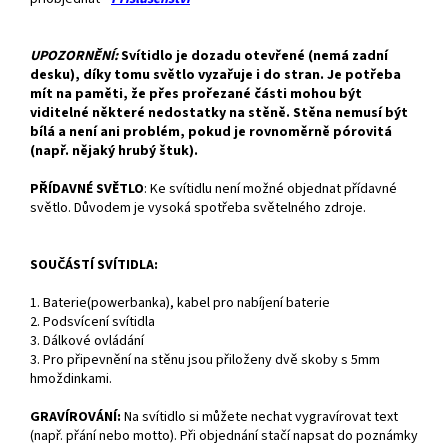
UPOZORNĚNÍ:
Svítidlo je dozadu otevřené (nemá zadní
desku), díky tomu světlo vyzařuje i do stran. Je potřeba
mít na paměti, že přes prořezané části mohou být
viditelné některé nedostatky na stěně. Stěna nemusí být
bílá a není ani problém, pokud je rovnoměrně pórovitá
(např. nějaký hrubý štuk).
PŘÍDAVNÉ SVĚTLO
:
Ke svítidlu není možné objednat přídavné
světlo. Důvodem je vysoká spotřeba světelného zdroje.
SOUČÁSTÍ SVÍTIDLA:
1. Baterie(powerbanka), kabel pro nabíjení baterie
2. Podsvícení svítidla
3. Dálkové ovládání
3. Pro připevnění na stěnu jsou přiloženy dvě skoby s 5mm
hmoždinkami.
GRAVÍROVÁNÍ:
Na svítidlo si můžete nechat vygravírovat text
(např. přání nebo motto). Při objednání stačí napsat do poznámky