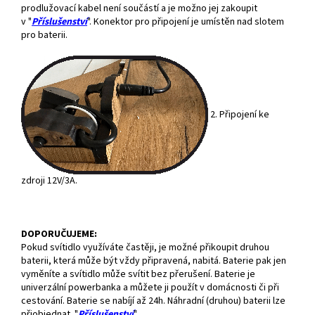
prodlužovací kabel není součástí a je možno jej zakoupit
v "
Příslušenství
". Konektor pro připojení je umístěn nad slotem
pro baterii.
2. Připojení ke
zdroji 12V/3A.
DOPORUČUJEME:
Pokud svítidlo využíváte častěji, je možné přikoupit druhou
baterii, která může být vždy připravená, nabitá. Baterie pak jen
vyměníte a svítidlo může svítit bez přerušení. Baterie je
univerzální powerbanka a můžete ji použít v domácnosti či při
cestování. Baterie se nabíjí až 24h. Náhradní (druhou) baterii lze
přiobjednat "
Příslušenství
"