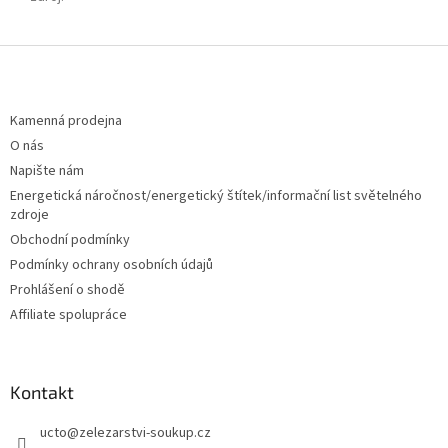
Z
á
p
a
Kamenná prodejna
t
O nás
í
Napište nám
Energetická náročnost/energetický štítek/informační list světelného
zdroje
Obchodní podmínky
Podmínky ochrany osobních údajů
Prohlášení o shodě
Affiliate spolupráce
Kontakt
ucto
@
zelezarstvi-soukup.cz