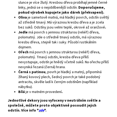
slunce je více žlutý. Kresbou dřeva probíhají jemné černé
linky, jedná se o nejoblíbenější odstín.
Doporučujeme,
pokud výrobek kupujete jako dárek (překvapení).
Oliva
je sametově matná, má hladký povrch, odstín světlý
až středně tmavý. Má výraznou kresbu dřeva a je zcela
bez suků. Odstíny jsou velmi teplé, okrové až oranžové
.
Jedle
má povrch s jemnou strukturou (reliéf) dřeva,
polomatný. Jde o středně tmavý odstín, má výraznou
kresbu dřeva, stejně tak i suky. Působí rustikálním
dojmem.
Ořech
má povrch s jemnou strukturou (reliéf) dřeva,
polomatný. Tmavý odstín, kresba dřeva příliš
nevystupuje, odstín je hnědý včetně suků. Na ořechu příliš
nevyniká řezaná (černá) hrana.
Černá s patinou
, povrh je hladký a matný, připomíná
žíhaný kovový plech, šedivý povrch je také podobný
antracitu, skvěle ladí k černým odstínům (například
nábytku).
Bílá
je v matném provedení
.
Jednotlivé dekory jsou vyfoceny v neutrálním světle a
společně, můžete proto objektivně posoudit jejich
odstín. Více info "
zde
".