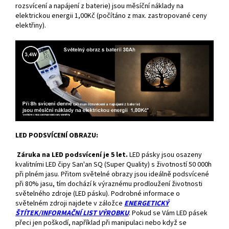
rozsvícení a napájení z baterie) jsou měsíční náklady na
elektrickou energii 1,00Kč (počítáno z max. zastropované ceny
elektřiny).
LED PODSVÍCENÍ OBRAZU:
Záruka na LED podsvícení je 5 let.
LED pásky jsou osazeny
kvalitními LED čipy San'an SQ (Super Quality) s životností 50 000h
při plném jasu. Přitom světelné obrazy jsou ideálně podsvícené
při 80% jasu, tím dochází k výraznému prodloužení životnosti
světelného zdroje (LED pásku). Podrobné informace o
světelném zdroji najdete v záložce
ENERGETICKÝ
ŠTÍTEK/INFORMAČNÍ LIST VÝROBKU
. Pokud se Vám LED pásek
přeci jen poškodí, například při manipulaci nebo když se