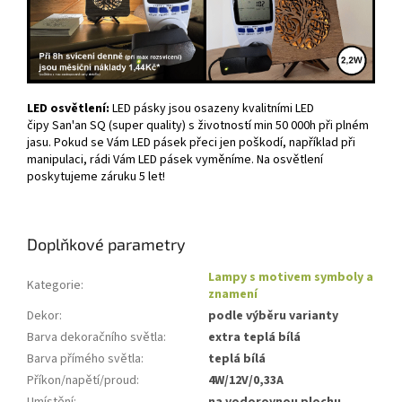
LED osvětlení:
LED pásky jsou osazeny kvalitními LED
čipy San'an SQ (super quality) s životností min 50 000h při plném
jasu. Pokud se Vám LED pásek přeci jen poškodí, například při
manipulaci, rádi Vám LED pásek vyměníme. Na osvětlení
poskytujeme záruku 5 let!
Doplňkové parametry
Lampy s motivem symboly a
Kategorie
:
znamení
Dekor
:
podle výběru varianty
Barva dekoračního světla
:
extra teplá bílá
Barva přímého světla
:
teplá bílá
Příkon/napětí/proud
:
4W/12V/0,33A