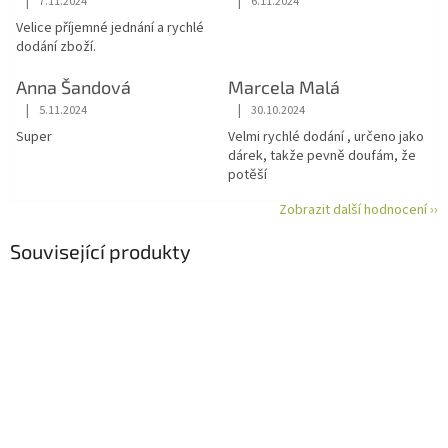
|
|
7.11.2024
6.11.2024
Hodnocení obchodu je 5 z 5 hvězdiček.
Hodnocení obchodu je 5 z 5 hvězdiče
Velice příjemné jednání a rychlé
dodání zboží.
Anna Šandová
Marcela Malá
|
|
5.11.2024
30.10.2024
Hodnocení obchodu je 5 z 5 hvězdiček.
Hodnocení obchodu je 5 z 5 hvězdiče
Super
Velmi rychlé dodání , určeno jako
dárek, takže pevně doufám, že
potěší
Zobrazit další hodnocení ››
Související produkty