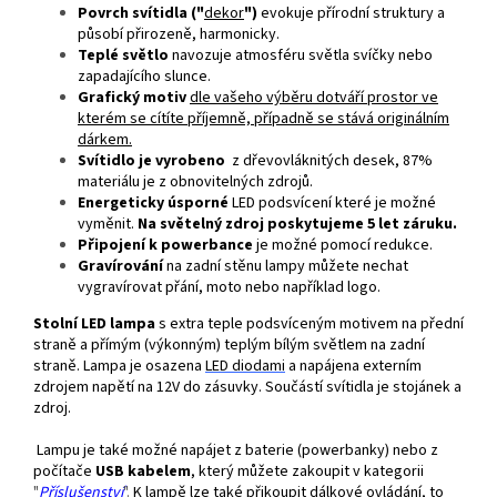
Povrch svítidla ("
dekor
")
evokuje přírodní struktury a
působí přirozeně, harmonicky.
Teplé světlo
navozuje atmosféru světla svíčky nebo
zapadajícího slunce.
Grafický motiv
dle vašeho výběru dotváří prostor ve
kterém se cítíte příjemně, případně se stává originálním
dárkem.
Svítidlo je vyrobeno
z dřevovláknitých desek, 87%
materiálu je z obnovitelných zdrojů.
Energeticky úsporné
LED podsvícení které je možné
vyměnit.
Na světelný zdroj poskytujeme 5 let záruku.
Připojení k powerbance
je možné pomocí redukce.
Gravírování
na zadní stěnu lampy můžete nechat
vygravírovat přání, moto nebo například logo.
Stolní LED lampa
s extra teple podsvíceným motivem na přední
straně a přímým (výkonným) teplým bílým světlem na zadní
straně. Lampa je osazena
LED
diodami
a napájena externím
zdrojem napětí na 12V do zásuvky. Součástí svítidla je stojánek a
zdroj.
Lampu je také možné napájet z baterie (powerbanky) nebo z
počítače
USB kabelem
, který můžete zakoupit v kategorii
"
Příslušenství
".
K lampě lze také přikoupit dálkové ovládání, to