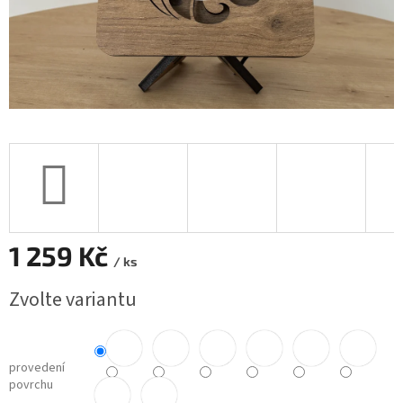
1 259 Kč
/ ks
Měrná
Zvolte variantu
cena:
provedení
povrchu