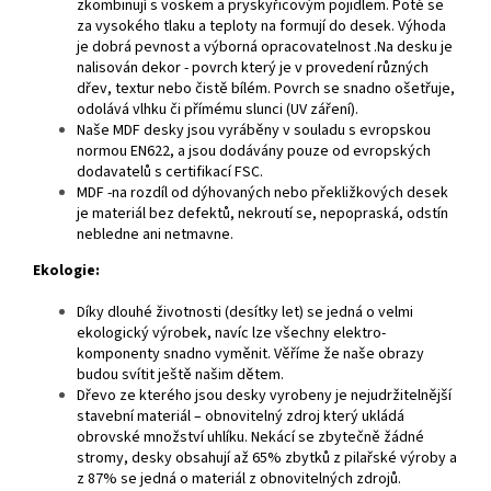
zkombinují s voskem a pryskyřicovým pojidlem. Poté se
za vysokého tlaku a teploty na formují do desek. Výhoda
je dobrá pevnost a výborná opracovatelnost .Na desku je
nalisován dekor - povrch který je v provedení různých
dřev, textur nebo čistě bílém. Povrch se snadno ošetřuje,
odolává vlhku či přímému slunci (UV záření).
Naše MDF desky jsou vyráběny v souladu s evropskou
normou EN622, a jsou dodávány pouze od evropských
dodavatelů s certifikací FSC.
MDF -na rozdíl od dýhovaných nebo překližkových desek
je materiál bez defektů, nekroutí se, nepopraská, odstín
nebledne ani netmavne.
Ekologie:
Díky dlouhé životnosti (desítky let) se jedná o velmi
ekologický výrobek, navíc lze všechny elektro-
komponenty snadno vyměnit. Věříme že naše obrazy
budou svítit ještě našim dětem.
Dřevo ze kterého jsou desky vyrobeny je nejudržitelnější
stavební materiál – obnovitelný zdroj který ukládá
obrovské množství uhlíku. Nekácí se zbytečně žádné
stromy, desky obsahují až 65% zbytků z pilařské výroby a
z 87% se jedná o materiál z obnovitelných zdrojů.