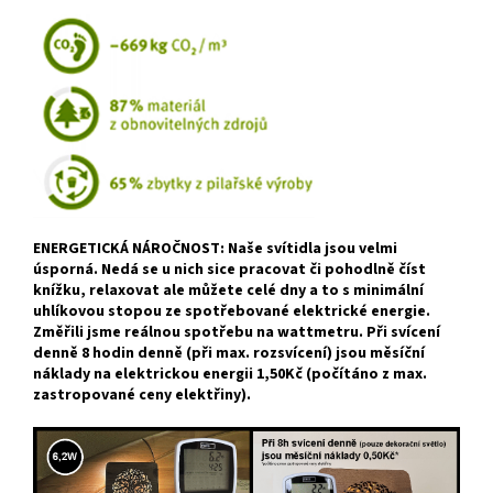
ENERGETICKÁ NÁROČNOST: Naše svítidla jsou velmi
úsporná. Nedá se u nich sice pracovat či pohodlně číst
knížku, relaxovat ale můžete celé dny a to s minimální
uhlíkovou stopou ze spotřebované elektrické energie.
Změřili jsme reálnou spotřebu na wattmetru. Při svícení
denně 8 hodin denně (při max. rozsvícení) jsou měsíční
náklady na elektrickou energii 1,50Kč (počítáno z max.
zastropované ceny elektřiny).