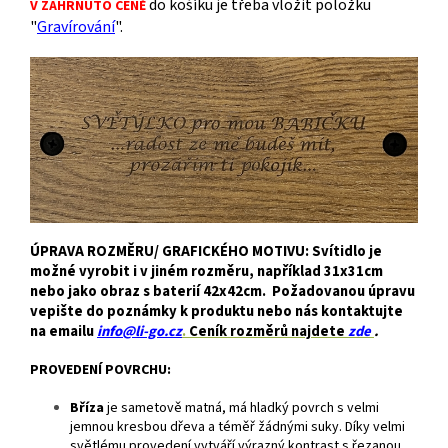
do košíku je třeba vložit položku
V ZAHRNUTO CENĚ
"
Gravírování
".
ÚPRAVA ROZMĚRU/ GRAFICKÉHO MOTIVU: Svítidlo je
možné vyrobit i v jiném rozměru, například 31x31cm
nebo jako obraz s baterií 42x42cm. Požadovanou úpravu
vepište do poznámky k produktu nebo nás kontaktujte
na emailu
info@li-go.cz
.
Ceník rozměrů najdete
zde
.
PROVEDENÍ POVRCHU:
Bříza
je
sametově matná, má hladký povrch s velmi
jemnou kresbou dřeva a téměř žádnými suky. Díky velmi
světlému provedení vytváří výrazný kontrast s řezanou