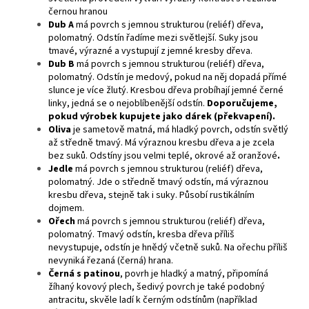
černou hranou
Dub A
má povrch s jemnou strukturou (reliéf) dřeva,
polomatný. Odstín řadíme mezi světlejší. Suky jsou
tmavé, výrazné a vystupují z jemné kresby dřeva.
Dub B
má povrch s jemnou strukturou (reliéf) dřeva,
polomatný. Odstín je medový, pokud na něj dopadá přímé
slunce je více žlutý. Kresbou dřeva probíhají jemné černé
linky, jedná se o nejoblíbenější odstín.
Doporučujeme,
pokud výrobek kupujete jako dárek (překvapení).
Oliva
je sametově matná, má hladký povrch, odstín světlý
až středně tmavý. Má výraznou kresbu dřeva a je zcela
bez suků. Odstíny jsou velmi teplé, okrové až oranžové
.
Jedle
má povrch s jemnou strukturou (reliéf) dřeva,
polomatný. Jde o středně tmavý odstín, má výraznou
kresbu dřeva, stejně tak i suky. Působí rustikálním
dojmem.
Ořech
má povrch s jemnou strukturou (reliéf) dřeva,
polomatný. Tmavý odstín, kresba dřeva příliš
nevystupuje, odstín je hnědý včetně suků. Na ořechu příliš
nevyniká řezaná (černá) hrana.
Černá s patinou
, povrh je hladký a matný, připomíná
žíhaný kovový plech, šedivý povrch je také podobný
antracitu, skvěle ladí k černým odstínům (například