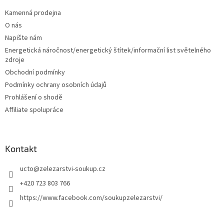
p
a
Kamenná prodejna
t
O nás
í
Napište nám
Energetická náročnost/energetický štítek/informační list světelného
zdroje
Obchodní podmínky
Podmínky ochrany osobních údajů
Prohlášení o shodě
Affiliate spolupráce
Kontakt
ucto
@
zelezarstvi-soukup.cz
+420 723 803 766
https://www.facebook.com/soukupzelezarstvi/