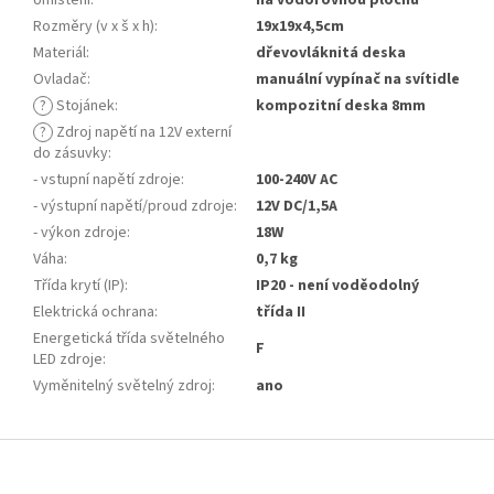
Umístění
:
na vodorovnou plochu
Rozměry (v x š x h)
:
19x19x4,5cm
Materiál
:
dřevovláknitá deska
Ovladač
:
manuální vypínač na svítidle
?
Stojánek
:
kompozitní deska 8mm
?
Zdroj napětí na 12V externí
do zásuvky
:
- vstupní napětí zdroje
:
100-240V AC
- výstupní napětí/proud zdroje
:
12V DC/1,5A
- výkon zdroje
:
18W
Váha
:
0,7 kg
Třída krytí (IP)
:
IP20 - není voděodolný
Elektrická ochrana
:
třída II
Energetická třída světelného
F
LED zdroje
:
Vyměnitelný světelný zdroj
:
ano
Z
á