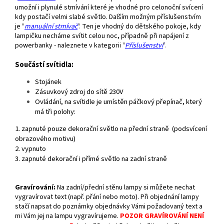
umožní i plynulé stmívání které je vhodné pro celonoční svícení
kdy postačí velmi slabé světlo. Dalším možným příslušenstvím
je
"
manuální stmívač
".
Ten je vhodný do dětského pokoje, kdy
lampičku necháme svítit celou noc, případně při napájení z
powerbanky - naleznete v kategorii
"
Příslušenství
".
Součástí svítidla:
Stojánek
Zásuvkový zdroj do sítě 230V
Ovládání, n
a svítidle je umístěn páčkový přepínač, který
má tři polohy:
1. zapnuté pouze dekorační světlo na přední straně (podsvícení
obrazového motivu)
2. vypnuto
3. zapnuté dekorační i přímé světlo na zadní straně
Gravírování
:
Na zadní/přední stěnu lampy si můžete nechat
vygravírovat text (např. přání nebo moto). Při objednání lampy
stačí napsat do poznámky objednávky Vámi požadovaný text a
mi Vám jej na lampu vygravírujeme.
POZOR GRAVÍROVÁNÍ NENÍ