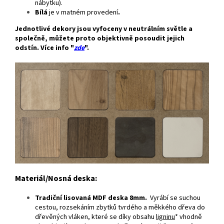
nábytku).
Bílá
je v matném provedení
.
Jednotlivé dekory jsou vyfoceny v neutrálním světle a
společně, můžete proto objektivně posoudit jejich
odstín. Více info "
zde
".
Materiál/Nosná deska:
Tradiční lisovaná MDF deska 8mm.
Vyrábí se suchou
cestou, rozsekáním zbytků tvrdého a měkkého dřeva do
dřevěných vláken, které se díky obsahu
ligninu
* vhodně