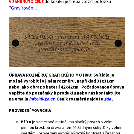
do košíku je třeba vložit položku
V ZAHRNUTO CENĚ
"
Gravírování
".
ÚPRAVA ROZMĚRU/ GRAFICKÉHO MOTIVU: Svítidlo je
možné vyrobit i v jiném rozměru, například 31x31cm
nebo jako obraz s baterií 42x42cm. Požadovanou úpravu
vepište do poznámky k produktu nebo nás kontaktujte
na emailu
info@li-go.cz
.
Ceník rozměrů najdete
zde
.
PROVEDENÍ POVRCHU:
Bříza
je
sametově matná, má hladký povrch s velmi
jemnou kresbou dřeva a téměř žádnými suky. Díky velmi
světlému provedení vytváří výrazný kontrast s řezanou