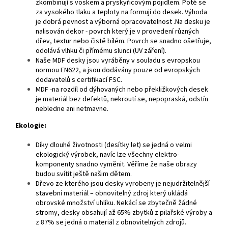
zkombinují s voskem a pryskyřicovým pojidlem. Poté se
za vysokého tlaku a teploty na formují do desek. Výhoda
je dobrá pevnost a výborná opracovatelnost .Na desku je
nalisován dekor - povrch který je v provedení různých
dřev, textur nebo čistě bílém. Povrch se snadno ošetřuje,
odolává vlhku či přímému slunci (UV záření).
Naše MDF desky jsou vyráběny v souladu s evropskou
normou EN622, a jsou dodávány pouze od evropských
dodavatelů s certifikací FSC.
MDF -na rozdíl od dýhovaných nebo překližkových desek
je materiál bez defektů, nekroutí se, nepopraská, odstín
nebledne ani netmavne.
Ekologie:
Díky dlouhé životnosti (desítky let) se jedná o velmi
ekologický výrobek, navíc lze všechny elektro-
komponenty snadno vyměnit. Věříme že naše obrazy
budou svítit ještě našim dětem.
Dřevo ze kterého jsou desky vyrobeny je nejudržitelnější
stavební materiál – obnovitelný zdroj který ukládá
obrovské množství uhlíku. Nekácí se zbytečně žádné
stromy, desky obsahují až 65% zbytků z pilařské výroby a
z 87% se jedná o materiál z obnovitelných zdrojů.