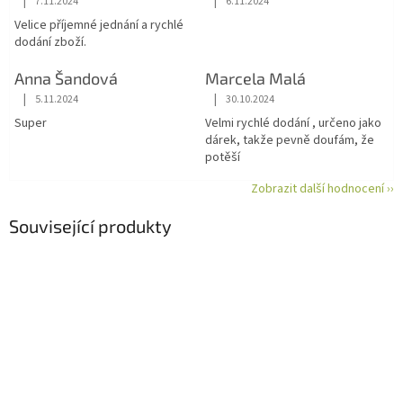
|
|
7.11.2024
6.11.2024
Hodnocení obchodu je 5 z 5 hvězdiček.
Hodnocení obchodu je 5 z 5 hvězdiče
Velice příjemné jednání a rychlé
dodání zboží.
Anna Šandová
Marcela Malá
|
|
5.11.2024
30.10.2024
Hodnocení obchodu je 5 z 5 hvězdiček.
Hodnocení obchodu je 5 z 5 hvězdiče
Super
Velmi rychlé dodání , určeno jako
dárek, takže pevně doufám, že
potěší
Zobrazit další hodnocení ››
Související produkty