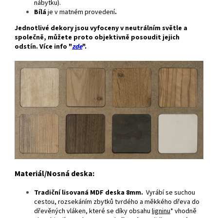
nábytku).
Bílá
je v matném provedení
.
Jednotlivé dekory jsou vyfoceny v neutrálním světle a
společně, můžete proto objektivně posoudit jejich
odstín. Více info "
zde
".
Materiál/Nosná deska:
Tradiční lisovaná MDF deska 8mm.
Vyrábí se suchou
cestou, rozsekáním zbytků tvrdého a měkkého dřeva do
dřevěných vláken, které se díky obsahu
ligninu
* vhodně