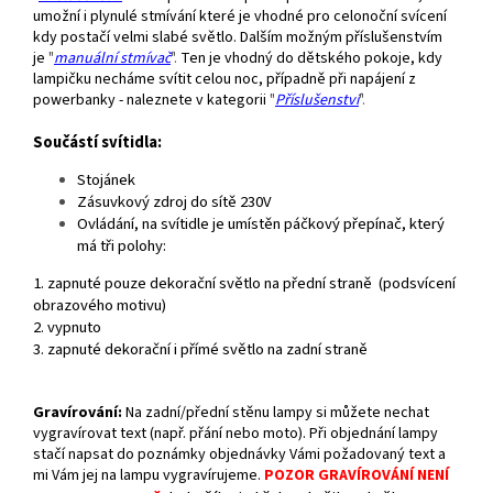
umožní i plynulé stmívání které je vhodné pro celonoční svícení
kdy postačí velmi slabé světlo. Dalším možným příslušenstvím
je
"
manuální stmívač
".
Ten je vhodný do dětského pokoje, kdy
lampičku necháme svítit celou noc, případně při napájení z
powerbanky - naleznete v kategorii
"
Příslušenství
".
Součástí svítidla:
Stojánek
Zásuvkový zdroj do sítě 230V
Ovládání, n
a svítidle je umístěn páčkový přepínač, který
má tři polohy:
1. zapnuté pouze dekorační světlo na přední straně (podsvícení
obrazového motivu)
2. vypnuto
3. zapnuté dekorační i přímé světlo na zadní straně
Gravírování
:
Na zadní/přední stěnu lampy si můžete nechat
vygravírovat text (např. přání nebo moto). Při objednání lampy
stačí napsat do poznámky objednávky Vámi požadovaný text a
mi Vám jej na lampu vygravírujeme.
POZOR GRAVÍROVÁNÍ NENÍ