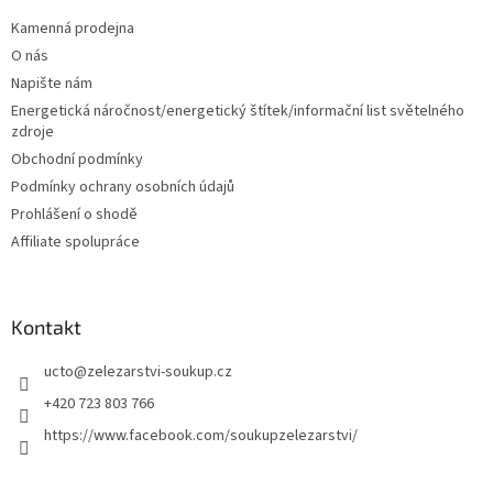
p
a
Kamenná prodejna
t
O nás
í
Napište nám
Energetická náročnost/energetický štítek/informační list světelného
zdroje
Obchodní podmínky
Podmínky ochrany osobních údajů
Prohlášení o shodě
Affiliate spolupráce
Kontakt
ucto
@
zelezarstvi-soukup.cz
+420 723 803 766
https://www.facebook.com/soukupzelezarstvi/