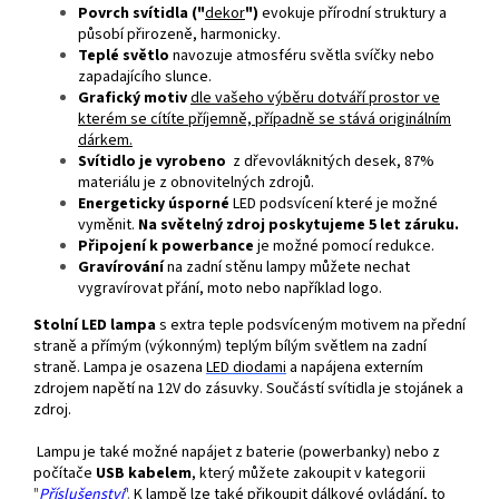
Povrch svítidla ("
dekor
")
evokuje přírodní struktury a
působí přirozeně, harmonicky.
Teplé světlo
navozuje atmosféru světla svíčky nebo
zapadajícího slunce.
Grafický motiv
dle vašeho výběru dotváří prostor ve
kterém se cítíte příjemně, případně se stává originálním
dárkem.
Svítidlo je vyrobeno
z dřevovláknitých desek, 87%
materiálu je z obnovitelných zdrojů.
Energeticky úsporné
LED podsvícení které je možné
vyměnit.
Na světelný zdroj poskytujeme 5 let záruku.
Připojení k powerbance
je možné pomocí redukce.
Gravírování
na zadní stěnu lampy můžete nechat
vygravírovat přání, moto nebo například logo.
Stolní LED lampa
s extra teple podsvíceným motivem na přední
straně a přímým (výkonným) teplým bílým světlem na zadní
straně. Lampa je osazena
LED
diodami
a napájena externím
zdrojem napětí na 12V do zásuvky. Součástí svítidla je stojánek a
zdroj.
Lampu je také možné napájet z baterie (powerbanky) nebo z
počítače
USB kabelem
, který můžete zakoupit v kategorii
"
Příslušenství
".
K lampě lze také přikoupit dálkové ovládání, to