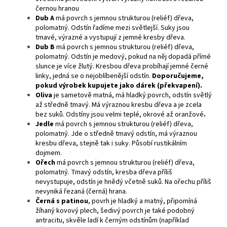
černou hranou
Dub A
má povrch s jemnou strukturou (reliéf) dřeva,
polomatný. Odstín řadíme mezi světlejší. Suky jsou
tmavé, výrazné a vystupují z jemné kresby dřeva.
Dub B
má povrch s jemnou strukturou (reliéf) dřeva,
polomatný. Odstín je medový, pokud na něj dopadá přímé
slunce je více žlutý. Kresbou dřeva probíhají jemné černé
linky, jedná se o nejoblíbenější odstín.
Doporučujeme,
pokud výrobek kupujete jako dárek (překvapení).
Oliva
je sametově matná, má hladký povrch, odstín světlý
až středně tmavý. Má výraznou kresbu dřeva a je zcela
bez suků. Odstíny jsou velmi teplé, okrové až oranžové
.
Jedle
má povrch s jemnou strukturou (reliéf) dřeva,
polomatný. Jde o středně tmavý odstín, má výraznou
kresbu dřeva, stejně tak i suky. Působí rustikálním
dojmem.
Ořech
má povrch s jemnou strukturou (reliéf) dřeva,
polomatný. Tmavý odstín, kresba dřeva příliš
nevystupuje, odstín je hnědý včetně suků. Na ořechu příliš
nevyniká řezaná (černá) hrana.
Černá s patinou
, povrh je hladký a matný, připomíná
žíhaný kovový plech, šedivý povrch je také podobný
antracitu, skvěle ladí k černým odstínům (například