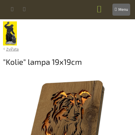
Přejít
NÁKUPNÍ
na
obsah
KOŠÍK
Zvířata
"Kolie" lampa 19x19cm