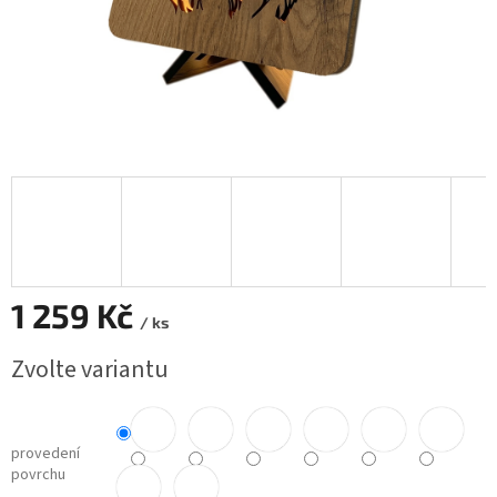
1 259 Kč
/ ks
Měrná
Zvolte variantu
cena:
provedení
povrchu