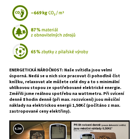
ENERGETICKÁ NÁROČNOST: Naše svítidla jsou velmi
úsporná. Nedá se u nich sice pracovat či pohodlně číst
knížku, relaxovat ale můžete celé dny a to s minimální
uhlíkovou stopou ze spotřebované elektrické energie.
Změřili jsme reálnou spotřebu na wattmetru. Při svícení
denně 8 hodin denně (při max. rozsvícení) jsou měsíční
náklady na elektrickou energii 1,50Kč (počítáno z max.
zastropované ceny elektřiny).