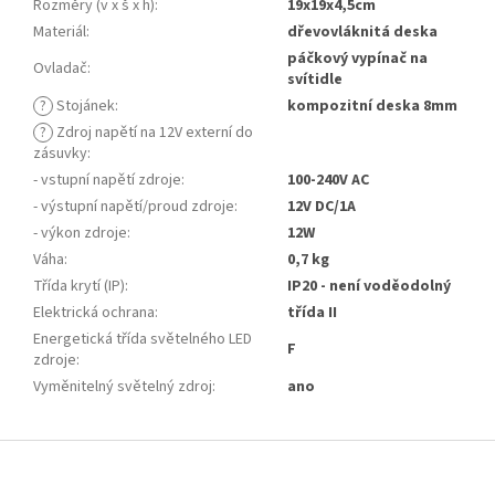
Rozměry (v x š x h)
:
19x19x4,5cm
Materiál
:
dřevovláknitá deska
páčkový vypínač na
Ovladač
:
svítidle
?
Stojánek
:
kompozitní deska 8mm
?
Zdroj napětí na 12V externí do
zásuvky
:
- vstupní napětí zdroje
:
100-240V AC
- výstupní napětí/proud zdroje
:
12V DC/1A
- výkon zdroje
:
12W
Váha
:
0,7 kg
Třída krytí (IP)
:
IP20 - není voděodolný
Elektrická ochrana
:
třída II
Energetická třída světelného LED
F
zdroje
:
Vyměnitelný světelný zdroj
:
ano
Z
á