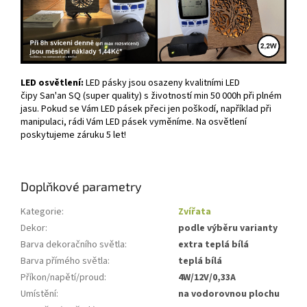
LED osvětlení:
LED pásky jsou osazeny kvalitními LED
čipy San'an SQ (super quality) s životností min 50 000h při plném
jasu. Pokud se Vám LED pásek přeci jen poškodí, například při
manipulaci, rádi Vám LED pásek vyměníme. Na osvětlení
poskytujeme záruku 5 let!
Doplňkové parametry
Kategorie
:
Zvířata
Dekor
:
podle výběru varianty
Barva dekoračního světla
:
extra teplá bílá
Barva přímého světla
:
teplá bílá
Příkon/napětí/proud
:
4W/12V/0,33A
Umístění
:
na vodorovnou plochu