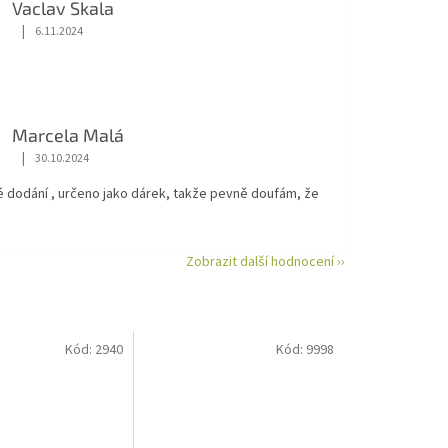
Vaclav Skala
|
6.11.2024
Hodnocení obchodu je 5 z 5 hvězdiček.
Marcela Malá
|
30.10.2024
Hodnocení obchodu je 5 z 5 hvězdiček.
é dodání , určeno jako dárek, takže pevně doufám, že
Zobrazit další hodnocení ››
Kód:
2940
Kód:
9998