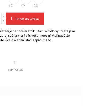
Přidat do košíku
místění je na nočním stolku, tam svítidlo využijete jako
zdroj světla který Vás večer neoslní. V případě že
te více osvětlení stačí zapnout zad...
ZEPTAT SE