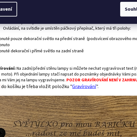
ástí svítidla:
avení
Souh
Stojánek
Zásuvkový zdroj do sítě 230V
Ovládání, n
a svítidle je umístěn páčkový přepínač, který má tři polohy:
apnuté pouze dekorační světlo na přední straně (podsvícení obrazového mo
ypnuto
pnuté dekorační i přímé světlo na zadní straně
írování
:
Na zadní/přední stěnu lampy si můžete nechat vygravírovat text (n
 moto). Při objednání lampy stačí napsat do poznámky objednávky Vámi p
 a mi Vám jej na lampu vygravírujeme.
POZOR GRAVÍROVÁNÍ NENÍ V ZAHRN
do košíku je třeba vložit položku "
Gravírování
".
Ě