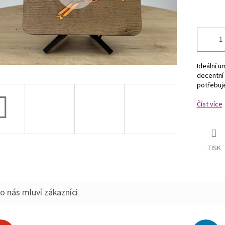
Ideální u
decentní 
potřebuje
Číst více
TISK
o nás mluví zákazníci