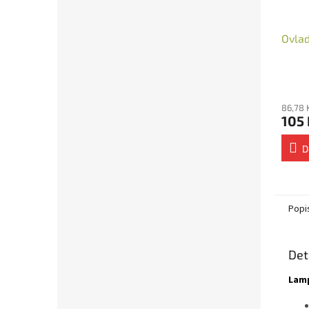
Ovlad
86,78 
105 
D
Popi
Det
Lamp