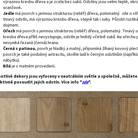
výraznou kresbu dřeva a je zcela bez suků. Odstíny jsou velmi teplé, okr
oranžové
.
Jedle
má povrch s jemnou strukturou (reliéf) dřeva, polomatný. Jde o s
tmavý odstín, má výraznou kresbu dřeva, stejně tak i suky. Působí rustik
dojmem.
Ořech
má povrch s jemnou strukturou (reliéf) dřeva, polomatný. Tmavý o
kresba dřeva příliš nevystupuje, odstín je hnědý včetně suků. Na ořechu p
nevyniká řezaná (černá) hrana.
Černá s patinou
, povrh je hladký a matný, připomíná žíhaný kovový plec
povrch je také podobný antracitu, skvěle ladí k černým odstínům (napříkl
nábytku).
Bílá
je v matném provedení
.
otlivé dekory jsou vyfoceny v neutrálním světle a společně, můžet
ktivně posoudit jejich odstín. Více info "
zde
".