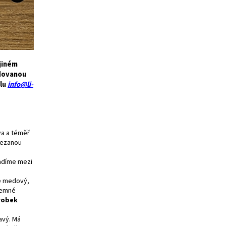
jiném
adovanou
ilu
info@li-
va a téměř
řezanou
řadíme mezi
je medový,
 jemné
robek
avý. Má