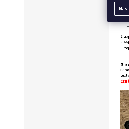
Souč
Nast
1. z
2. v
3. za
Grav
nebo
text
CEN