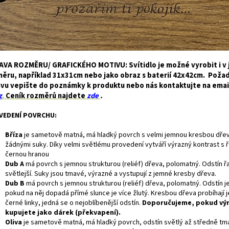
VA ROZMĚRU/ GRAFICKÉHO MOTIVU: Svítidlo je možné vyrobit i v 
ěru, například 31x31cm nebo jako obraz s baterií 42x42cm. Pož
vu vepište do poznámky k produktu nebo nás kontaktujte na ema
z
.
Ceník rozměrů najdete
zde
.
VEDENÍ POVRCHU:
Bříza
je
sametově matná, má hladký povrch s velmi jemnou kresbou dře
žádnými suky. Díky velmi světlému provedení vytváří výrazný kontrast s 
černou hranou
Dub A
má povrch s jemnou strukturou (reliéf) dřeva, polomatný. Odstín 
světlejší. Suky jsou tmavé, výrazné a vystupují z jemné kresby dřeva.
Dub B
má povrch s jemnou strukturou (reliéf) dřeva, polomatný. Odstín 
pokud na něj dopadá přímé slunce je více žlutý. Kresbou dřeva probíhají
černé linky, jedná se o nejoblíbenější odstín.
Doporučujeme, pokud vý
kupujete jako dárek (překvapení).
Oliva
je sametově matná, má hladký povrch, odstín světlý až středně tm