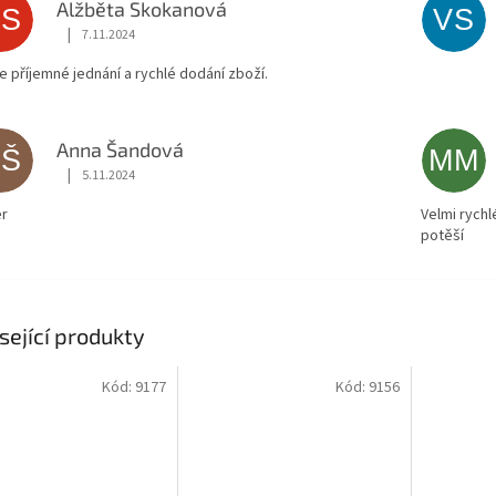
Alžběta Skokanová
AS
VS
|
7.11.2024
Hodnocení obchodu je 5 z 5 hvězdiček.
ce příjemné jednání a rychlé dodání zboží.
Anna Šandová
AŠ
MM
|
5.11.2024
Hodnocení obchodu je 5 z 5 hvězdiček.
r
Velmi rychl
potěší
sející produkty
Kód:
9177
Kód:
9156