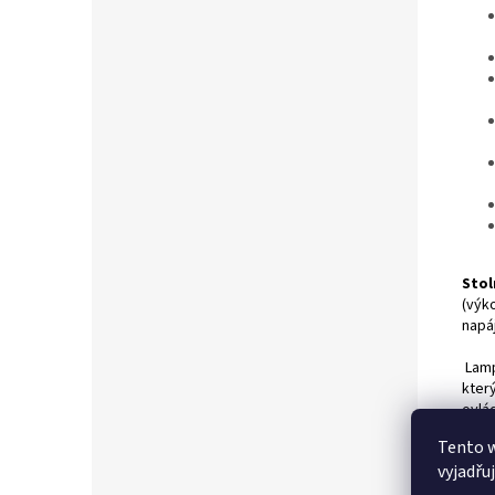
Stol
(výk
napáj
Lamp
kter
ovlád
velm
Tento 
děts
vyjadřu
powe