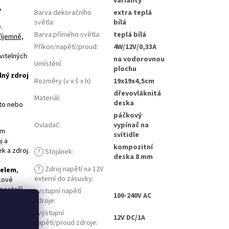
varianty
,
Barva dekoračního
extra teplá
světla
:
bílá
.
Barva přímého světla
:
teplá bílá
říjemně,
Příkon/napětí/proud
:
4W/12V/0,33A
vitelných
na vodorovnou
Umístění
:
plochu
lný zdroj
Rozměry (v x š x h)
:
19x19x4,5cm
dřevovláknitá
Materiál
:
deska
oto nebo
páčkový
Ovladač
:
vypínač na
ým
svítidle
i
a
kompozitní
ek a zdroj.
?
Stojánek
:
deska 8 mm
?
Zdroj napětí na 12V
belem
,
externí do zásuvky
:
lkové
 postačí
- vstupní napětí
100-240V AC
 vhodný do
zdroje
:
z
- výstupní
12V DC/1A
napětí/proud zdroje
: