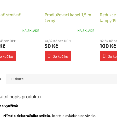
ač stmívač
Prodlužovací kabel 1,5 m
Redukce 
černý
lampy 19
powerba
NA SKLADĚ
NA SKLADĚ
Kč bez DPH
41,32 Kč bez DPH
82,64 Kč b
Kč
50 Kč
100 Kč
o košíku
Do košíku
Do ko
s
Diskuze
ailní popis produktu
a využívá:
Přímé a dekoračního světlo,
které je ovládáno nezávisle.