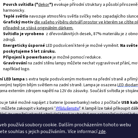
Povrch svítidla ("
dekor
")
evokuje přírodní struktury a působí přirozeně
harmonicky.
Teplé světlo
navozuje atmosféru světla svíčky nebo zapadajícího slunce
Grafický motiv
dle vašeho výběru dotváří prostor ve kterém se cítíte p
případně se stává originálním dárkem.
Svítidlo je vyrobeno
z dřevovláknitých desek, 87% materiálu je z obno
zdrojů.
Energeticky úsporné
LED podsvícení které je možné vyměnit.
Na světe
poskytujeme 5 let záruku.
Připojení k powerbance
je možné pomocí redukce.
Gravírování
na zadní stěnu lampy můžete nechat vygravírovat přání, m
například logo.
ní LED lampa
s extra teple podsvíceným motivem na přední straně a přím
onným) teplým bílým světlem na zadní straně. Lampa je osazena
LED
diodam
ena externím zdrojem napětí na 12V do zásuvky. Součástí svítidla je stoján
u je také možné napájet z baterie (powerbanky) nebo z počítače
USB ka
ý můžete zakoupit v kategorii
"
Příslušenství
".
K lampě lze také přikoupit dá
ání, to umožní i plynulé stmívání které je vhodné pro celonoční svícení kdy
i slabé světlo. Dalším možným příslušenstvím je
"
manuální stmívač
".
Ten je
web používá soubory cookie. Dalším procházením tohoto webu
kého pokoje, kdy lampičku necháme svítit celou noc, případně při napájení 
jete souhlas s jejich používáním.. Více informací
zde
.
rbanky - naleznete v kategorii
"
Příslušenství
".