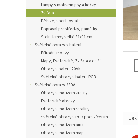
n
Lampy s motivem psy a kočky
e
Zvířata
l
Dětské, sport, ostatní
Dopravní prostředky, památky
Stolní lampy velké 31x31 cm
Světelné obrazy s baterií
Přírodní motivy
Mapy, Esoterické, Zvířata a další
Obrazy s baterií 20Ah
Světelné obrazy s baterií RGB
Světelné obrazy 230V
Obrazy s motivem krajiny
Esoterické obrazy
Obrazy s motivem rostliny
Světelné obrazy s RGB podsvícením
Jak 
Obrazy s motivem auta
Obrazy s motivem map