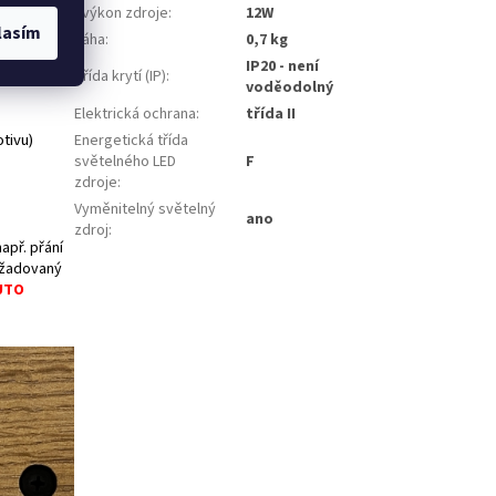
- výkon zdroje
:
12W
lasím
Váha
:
0,7 kg
IP20 - není
Třída krytí (IP)
:
voděodolný
Elektrická ochrana
:
třída II
tivu)
Energetická třída
světelného LED
F
zdroje
:
Vyměnitelný světelný
ano
zdroj
:
apř. přání
ožadovaný
UTO