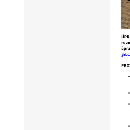
ÚPRA
rozm
úpra
go.c
PRO