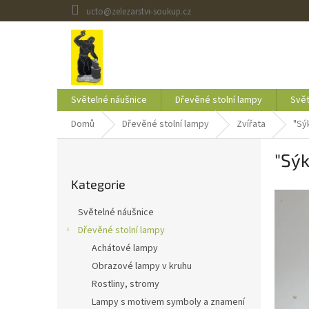
Přejít
ucto@zelezarstvi-soukup.cz
na
obsah
Světelné náušnice
Dřevěné stolní lampy
Svět
Domů
Dřevěné stolní lampy
Zvířata
"Sý
P
"Sý
o
Přeskočit
s
Kategorie
kategorie
t
r
Světelné náušnice
a
Dřevěné stolní lampy
n
Achátové lampy
n
í
Obrazové lampy v kruhu
p
Rostliny, stromy
a
Lampy s motivem symboly a znamení