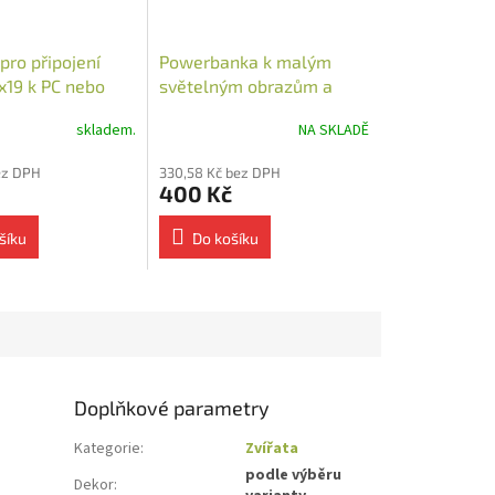
pro připojení
Powerbanka k malým
x19 k PC nebo
světelným obrazům a
nce
stolním lampám 10 000
skladem.
NA SKLADĚ
mAh
ez DPH
330,58 Kč bez DPH
400 Kč
šíku
Do košíku
Doplňkové parametry
Kategorie
:
Zvířata
podle výběru
Dekor
: