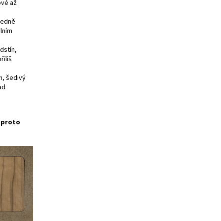
ové až
tředně
álním
dstín,
říliš
h, šedivý
ad
e proto