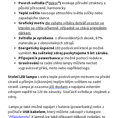
Povrch svítidla ("
dekor
")
evokuje přírodní struktury a
působí přirozeně, harmonicky.
Teplé světlo
navozuje atmosféru světla svíčky nebo
zapadajícího slunce.
Grafický motiv
dle vašeho výběru dotváří prostor ve
kterém se cítíte příjemně, případně se stává originálním
dárkem.
Svítidlo je vyrobeno
z dřevovláknitých desek, 87%
materiálu je z obnovitelných zdrojů.
Energeticky úsporné
LED podsvícení které je možné
vyměnit.
Na světelný zdroj poskytujeme 5 let záruku.
Připojení k powerbance
je možné pomocí redukce.
Gravírování
na zadní stěnu lampy můžete nechat
vygravírovat přání, moto nebo například logo.
Stolní LED lampa
s extra teple podsvíceným motivem na přední
straně a přímým (výkonným) teplým bílým světlem na zadní
straně. Lampa je osazena
LED
diodami
a napájena externím
zdrojem napětí na 12V do zásuvky. Součástí svítidla je stojánek a
zdroj.
Lampu je také možné napájet z baterie (powerbanky) nebo z
počítače
USB kabelem
, který můžete zakoupit v kategorii
"
Příslušenství
".
K lampě lze také přikoupit dálkové ovládání, to