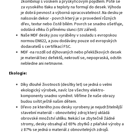
zkombinují s voskem a pryskyřicovým pojidlem. Poté se
za vysokého tlaku a teploty na formují do desek. Výhoda
je dobrá pevnost a výborná opracovatelnost .Na desku je
nalisován dekor - povrch který je v provedení různých
dřev, textur nebo čistě bílém. Povrch se snadno ošetřuje,
odolává vlhku či přímému slunci (UV záření).
Naše MDF desky jsou vyráběny v souladu s evropskou
normou EN622, a jsou dodávány pouze od evropských
dodavatelů s certifikací FSC.
MDF -na rozdíl od dýhovaných nebo překližkových desek
je materiál bez defektů, nekroutí se, nepopraská, odstín
nebledne ani netmavne.
Ekologie:
Díky dlouhé životnosti (desítky let) se jedná o velmi
ekologický výrobek, navíc lze všechny elektro-
komponenty snadno vyměnit. Věříme že naše obrazy
budou svítit ještě našim dětem.
Dřevo ze kterého jsou desky vyrobeny je nejudržitelnější
stavební materiál – obnovitelný zdroj který ukládá
obrovské množství uhlíku. Nekácí se zbytečně žádné
stromy, desky obsahují až 65% zbytků z pilařské výroby a
z 87% se jedná o materiál z obnovitelných zdrojů.