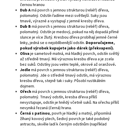
černou hranou
Dub A
má povrch s jemnou strukturou (reliéf) dřeva,
polomatný. Odstín řadíme mezi světlejší. Suky jsou
tmavé, výrazné a vystupují z jemné kresby dřeva.
Dub B
má povrch s jemnou strukturou (reliéf) dřeva,
polomatný. Odstín je medový, pokud na něj dopadá přímé
slunce je více žlutý. Kresbou dřeva probíhají jemné černé
linky, jedná se o nejoblíbenější odstín.
Doporučujeme,
pokud výrobek kupujete jako dárek (překvapení).
Oliva
je sametově matná, má hladký povrch, odstín světlý
až středně tmavý. Má výraznou kresbu dřeva a je zcela
bez suků. Odstíny jsou velmi teplé, okrové až oranžové
.
Jedle
má povrch s jemnou strukturou (reliéf) dřeva,
polomatný. Jde o středně tmavý odstín, má výraznou
kresbu dřeva, stejně tak i suky. Působí rustikálním
dojmem.
Ořech
má povrch s jemnou strukturou (reliéf) dřeva,
polomatný. Tmavý odstín, kresba dřeva příliš
nevystupuje, odstín je hnědý včetně suků. Na ořechu příliš
nevyniká řezaná (černá) hrana.
Černá s patinou
, povrh je hladký a matný, připomíná
žíhaný kovový plech, šedivý povrch je také podobný
antracitu, skvěle ladí k černým odstínům (například