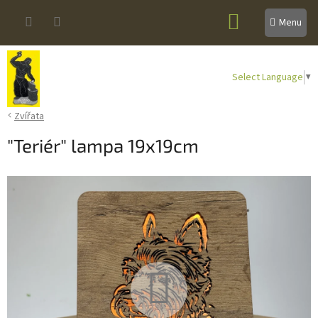
Přejít
NÁKUPNÍ
na
obsah
KOŠÍK
Select Language
▼
Zvířata
"Teriér" lampa 19x19cm