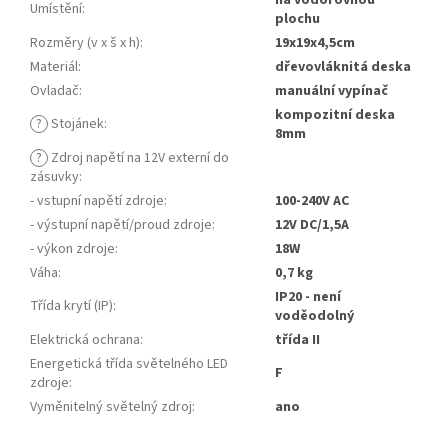
na vodorovnou
Umístění
:
plochu
Rozměry (v x š x h)
:
19x19x4,5cm
Materiál
:
dřevovláknitá deska
Ovladač
:
manuální vypínač
kompozitní deska
?
Stojánek
:
8mm
?
Zdroj napětí na 12V externí do
zásuvky
:
- vstupní napětí zdroje
:
100-240V AC
- výstupní napětí/proud zdroje
:
12V DC/1,5A
- výkon zdroje
:
18W
Váha
:
0,7 kg
IP20 - není
Třída krytí (IP)
:
voděodolný
Elektrická ochrana
:
třída II
Energetická třída světelného LED
F
zdroje
:
Vyměnitelný světelný zdroj
:
ano