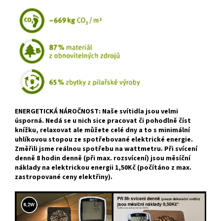
ENERGETICKÁ NÁROČNOST: Naše svítidla jsou velmi
úsporná. Nedá se u nich sice pracovat či pohodlně číst
knížku, relaxovat ale můžete celé dny a to s minimální
uhlíkovou stopou ze spotřebované elektrické energie.
Změřili jsme reálnou spotřebu na wattmetru. Při svícení
denně 8 hodin denně (při max. rozsvícení) jsou měsíční
náklady na elektrickou energii 1,50Kč (počítáno z max.
zastropované ceny elektřiny).