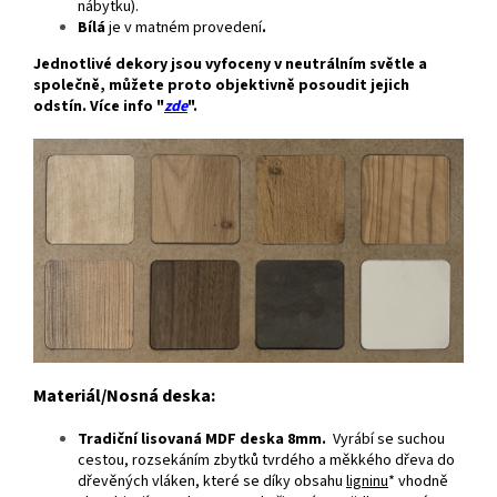
nábytku).
Bílá
je v matném provedení
.
Jednotlivé dekory jsou vyfoceny v neutrálním světle a
společně, můžete proto objektivně posoudit jejich
odstín. Více info "
zde
".
Materiál/Nosná deska:
Tradiční lisovaná MDF deska 8mm.
Vyrábí se suchou
cestou, rozsekáním zbytků tvrdého a měkkého dřeva do
dřevěných vláken, které se díky obsahu
ligninu
* vhodně