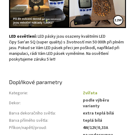
LED osvětlení:
LED pásky jsou osazeny kvalitními LED
čipy San'an SQ (super quality) s životností min 50 000h při plném
jasu. Pokud se Vám LED pásek přeci jen poškodí, například při
manipulaci, rádi Vám LED pásek vyměníme. Na osvětlení
poskytujeme záruku 5 let!
Doplňkové parametry
Kategorie
:
Zvířata
podle výběru
Dekor
:
varianty
Barva dekoračního světla
:
extra teplá bílá
Barva přímého světla
:
teplá bílá
Příkon/napětí/proud
:
4W/12V/0,33A