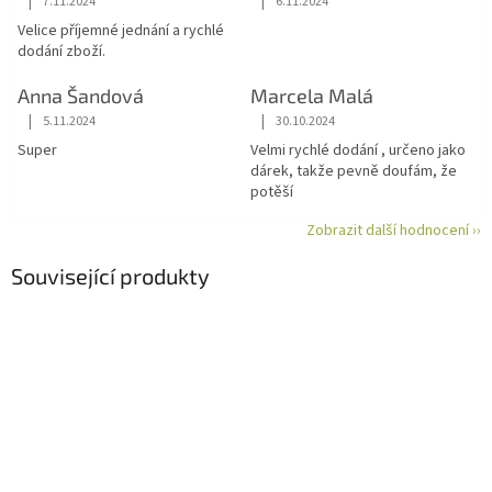
|
|
7.11.2024
6.11.2024
Hodnocení obchodu je 5 z 5 hvězdiček.
Hodnocení obchodu je 5 z 5 hvězdiče
Velice příjemné jednání a rychlé
dodání zboží.
Anna Šandová
Marcela Malá
|
|
5.11.2024
30.10.2024
Hodnocení obchodu je 5 z 5 hvězdiček.
Hodnocení obchodu je 5 z 5 hvězdiče
Super
Velmi rychlé dodání , určeno jako
dárek, takže pevně doufám, že
potěší
Zobrazit další hodnocení ››
Související produkty