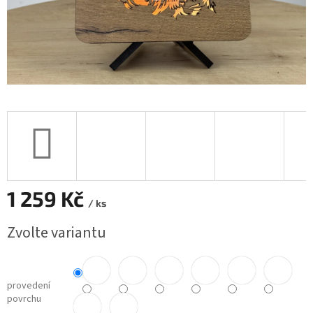
1 259 Kč
/ ks
Měrná
Zvolte variantu
cena:
provedení
povrchu