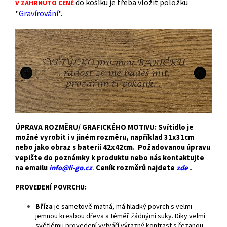
do košíku je třeba vložit položku
V ZAHRNUTO CENĚ
"
Gravírování
".
ÚPRAVA ROZMĚRU/ GRAFICKÉHO MOTIVU: Svítidlo je
možné vyrobit i v jiném rozměru, například 31x31cm
nebo jako obraz s baterií 42x42cm. Požadovanou úpravu
vepište do poznámky k produktu nebo nás kontaktujte
na emailu
info@li-go.cz
.
Ceník rozměrů najdete
zde
.
PROVEDENÍ POVRCHU:
Bříza
je
sametově matná, má hladký povrch s velmi
jemnou kresbou dřeva a téměř žádnými suky. Díky velmi
světlému provedení vytváří výrazný kontrast s řezanou