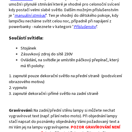
umožní i plynulé stmívání které je vhodné pro celonoční svícení
kdy postačí velmi slabé světlo. Dalším možným příslušenstvím
je
"
manuální stmívač
".
Ten je vhodný do dětského pokoje, kdy
lampičku necháme svítit celou noc, případně při napájení z
powerbanky - naleznete v kategorii
"
Příslušenství
".
Součástí svítidla:
Stojánek
Zásuvkový zdroj do sítě 230V
Ovládání, n
a svítidle je umístěn páčkový přepínač, který
má tři polohy:
1. zapnuté pouze dekorační světlo na přední straně (podsvícení
obrazového motivu)
2. vypnuto
3. zapnuté dekorační i přímé světlo na zadní straně
Gravírování
:
Na zadní/přední stěnu lampy si můžete nechat
vygravírovat text (např. přání nebo moto). Při objednání lampy
stačí napsat do poznámky objednávky Vámi požadovaný text a
mi Vám jej na lampu vygravírujeme.
POZOR GRAVÍROVÁNÍ NENÍ