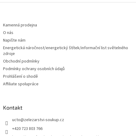
Z
á
p
a
Kamenná prodejna
t
O nás
í
Napište nám
Energetická náročnost/energetický štítek/informační list světelného
zdroje
Obchodní podmínky
Podmínky ochrany osobních údajů
Prohlášení o shodě
Affiliate spolupráce
Kontakt
ucto
@
zelezarstvi-soukup.cz
+420 723 803 766