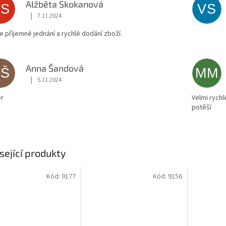
Alžběta Skokanová
AS
VS
|
7.11.2024
Hodnocení obchodu je 5 z 5 hvězdiček.
ce příjemné jednání a rychlé dodání zboží.
Anna Šandová
AŠ
MM
|
5.11.2024
Hodnocení obchodu je 5 z 5 hvězdiček.
r
Velmi rychl
potěší
sející produkty
Kód:
9177
Kód:
9156