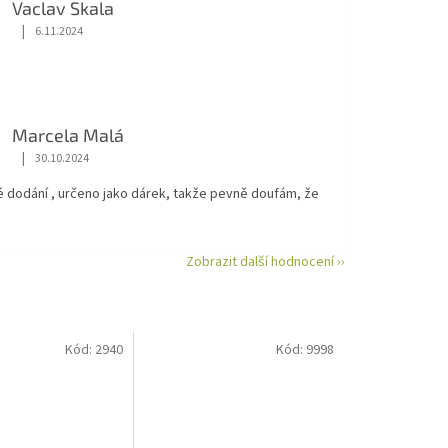
Vaclav Skala
|
6.11.2024
Hodnocení obchodu je 5 z 5 hvězdiček.
Marcela Malá
|
30.10.2024
Hodnocení obchodu je 5 z 5 hvězdiček.
é dodání , určeno jako dárek, takže pevně doufám, že
Zobrazit další hodnocení ››
Kód:
2940
Kód:
9998