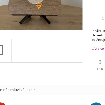
Ideální u
decentní 
potřebuje
Číst více
TISK
o nás mluví zákazníci