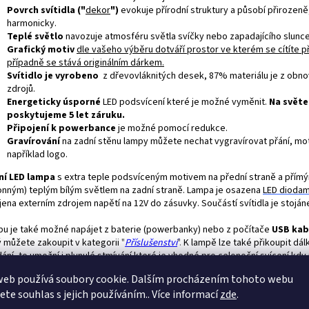
Povrch svítidla ("
dekor
")
evokuje přírodní struktury a působí přirozeně
harmonicky.
Teplé světlo
navozuje atmosféru světla svíčky nebo zapadajícího slunce
Grafický motiv
dle vašeho výběru dotváří prostor ve kterém se cítíte p
případně se stává originálním dárkem.
Svítidlo je vyrobeno
z dřevovláknitých desek, 87% materiálu je z obno
zdrojů.
Energeticky úsporné
LED podsvícení které je možné vyměnit.
Na světe
poskytujeme 5 let záruku.
Připojení k powerbance
je možné pomocí redukce.
Gravírování
na zadní stěnu lampy můžete nechat vygravírovat přání, m
například logo.
ní LED lampa
s extra teple podsvíceným motivem na přední straně a přím
onným) teplým bílým světlem na zadní straně. Lampa je osazena
LED
diodam
ena externím zdrojem napětí na 12V do zásuvky. Součástí svítidla je stoján
u je také možné napájet z baterie (powerbanky) nebo z počítače
USB ka
ý můžete zakoupit v kategorii
"
Příslušenství
".
K lampě lze také přikoupit dá
ání, to umožní i plynulé stmívání které je vhodné pro celonoční svícení kdy
i slabé světlo. Dalším možným příslušenstvím je
"
manuální stmívač
".
Ten je
web používá soubory cookie. Dalším procházením tohoto webu
kého pokoje, kdy lampičku necháme svítit celou noc, případně při napájení 
jete souhlas s jejich používáním.. Více informací
zde
.
rbanky - naleznete v kategorii
"
Příslušenství
".