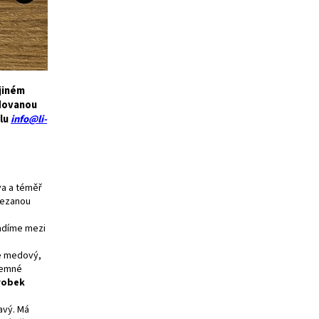
jiném
adovanou
ilu
info@li-
va a téměř
řezanou
řadíme mezi
je medový,
 jemné
robek
avý. Má