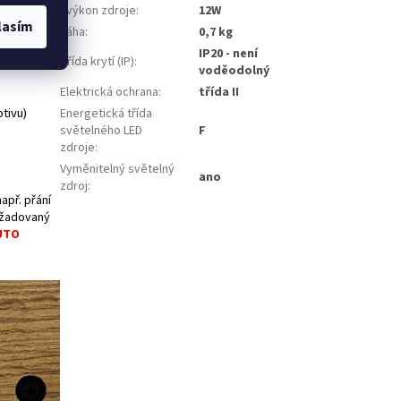
- výkon zdroje
:
12W
lasím
Váha
:
0,7 kg
IP20 - není
Třída krytí (IP)
:
voděodolný
Elektrická ochrana
:
třída II
tivu)
Energetická třída
světelného LED
F
zdroje
:
Vyměnitelný světelný
ano
zdroj
:
apř. přání
ožadovaný
UTO