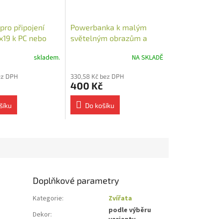
pro připojení
Powerbanka k malým
x19 k PC nebo
světelným obrazům a
nce
stolním lampám 10 000
skladem.
NA SKLADĚ
mAh
ez DPH
330,58 Kč bez DPH
400 Kč
šíku
Do košíku
Doplňkové parametry
Kategorie
:
Zvířata
podle výběru
Dekor
: