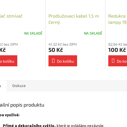
ač stmívač
Prodlužovací kabel 1,5 m
Redukce 
černý
lampy 19
powerba
NA SKLADĚ
NA SKLADĚ
Kč bez DPH
41,32 Kč bez DPH
82,64 Kč b
Kč
50 Kč
100 Kč
o košíku
Do košíku
Do ko
s
Diskuze
ailní popis produktu
a využívá:
Přímé a dekoračního světlo,
které je ovládáno nezávisle.