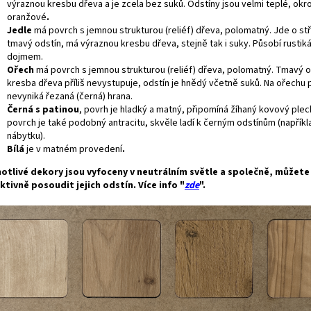
výraznou kresbu dřeva a je zcela bez suků. Odstíny jsou velmi teplé, okr
oranžové
.
Jedle
má povrch s jemnou strukturou (reliéf) dřeva, polomatný. Jde o s
tmavý odstín, má výraznou kresbu dřeva, stejně tak i suky. Působí rustik
dojmem.
Ořech
má povrch s jemnou strukturou (reliéf) dřeva, polomatný. Tmavý o
kresba dřeva příliš nevystupuje, odstín je hnědý včetně suků. Na ořechu p
nevyniká řezaná (černá) hrana.
Černá s patinou
, povrh je hladký a matný, připomíná žíhaný kovový plec
povrch je také podobný antracitu, skvěle ladí k černým odstínům (napříkl
nábytku).
Bílá
je v matném provedení
.
otlivé dekory jsou vyfoceny v neutrálním světle a společně, můžet
ktivně posoudit jejich odstín. Více info "
zde
".