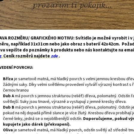
VA ROZMĚRU/ GRAFICKÉHO MOTIVU: Svítidlo je možné vyrobit i v 
ěru, například 31x31cm nebo jako obraz s baterií 42x42cm. Pož
vu vepište do poznámky k produktu nebo nás kontaktujte na ema
z
.
Ceník rozměrů najdete
zde
.
VEDENÍ POVRCHU:
Bříza
je
sametově matná, má hladký povrch s velmi jemnou kresbou dře
žádnými suky. Díky velmi světlému provedení vytváří výrazný kontrast s 
černou hranou
Dub A
má povrch s jemnou strukturou (reliéf) dřeva, polomatný. Odstín 
světlejší. Suky jsou tmavé, výrazné a vystupují z jemné kresby dřeva.
Dub B
má povrch s jemnou strukturou (reliéf) dřeva, polomatný. Odstín 
pokud na něj dopadá přímé slunce je více žlutý. Kresbou dřeva probíhají
černé linky, jedná se o nejoblíbenější odstín.
Doporučujeme, pokud vý
kupujete jako dárek (překvapení).
Oliva
je sametově matná, má hladký povrch, odstín světlý až středně tm