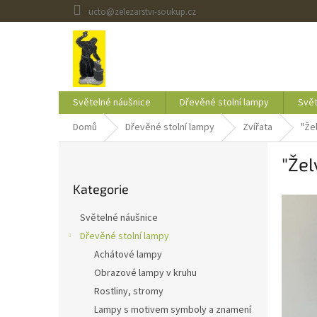
Přejít
ucto@zelezarstvi-soukup.cz
na
obsah
Světelné náušnice
Dřevěné stolní lampy
Svět
Domů
Dřevěné stolní lampy
Zvířata
"Že
P
"Že
o
Přeskočit
s
Kategorie
kategorie
t
r
Světelné náušnice
a
Dřevěné stolní lampy
n
Achátové lampy
n
í
Obrazové lampy v kruhu
p
Rostliny, stromy
a
Lampy s motivem symboly a znamení