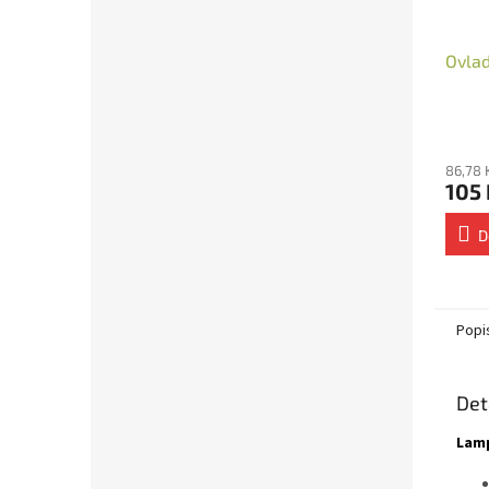
Ovlad
86,78 
105 
D
Popi
Det
Lamp