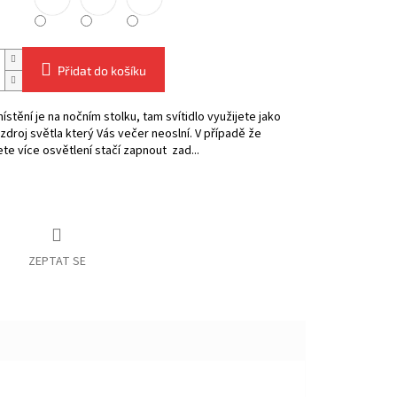
Přidat do košíku
místění je na nočním stolku, tam svítidlo využijete jako
zdroj světla který Vás večer neoslní. V případě že
te více osvětlení stačí zapnout zad...
ZEPTAT SE