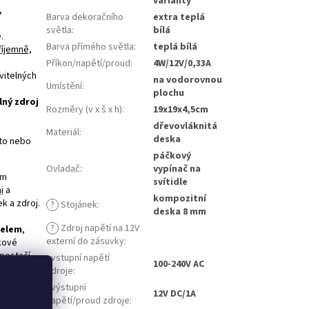
varianty
,
Barva dekoračního
extra teplá
světla
:
bílá
.
Barva přímého světla
:
teplá bílá
říjemně,
Příkon/napětí/proud
:
4W/12V/0,33A
vitelných
na vodorovnou
Umístění
:
plochu
lný zdroj
Rozměry (v x š x h)
:
19x19x4,5cm
dřevovláknitá
Materiál
:
deska
oto nebo
páčkový
Ovladač
:
vypínač na
ým
svítidle
i
a
kompozitní
ek a zdroj.
?
Stojánek
:
deska 8 mm
?
Zdroj napětí na 12V
belem
,
externí do zásuvky
:
lkové
 postačí
- vstupní napětí
100-240V AC
 vhodný do
zdroje
:
z
- výstupní
12V DC/1A
napětí/proud zdroje
: