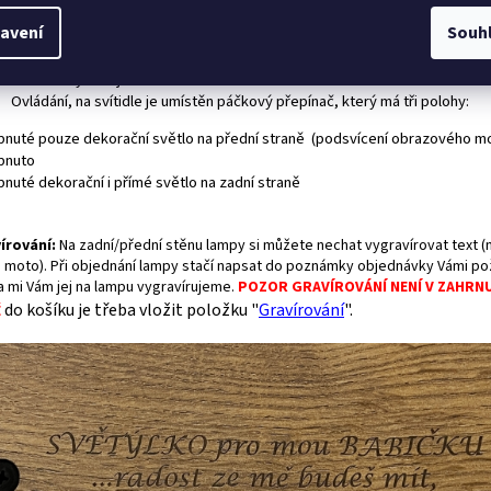
ástí svítidla:
avení
Souh
Stojánek
Zásuvkový zdroj do sítě 230V
Ovládání, n
a svítidle je umístěn páčkový přepínač, který má tři polohy:
apnuté pouze dekorační světlo na přední straně (podsvícení obrazového mo
ypnuto
pnuté dekorační i přímé světlo na zadní straně
írování
:
Na zadní/přední stěnu lampy si můžete nechat vygravírovat text (n
 moto). Při objednání lampy stačí napsat do poznámky objednávky Vámi p
 a mi Vám jej na lampu vygravírujeme.
POZOR GRAVÍROVÁNÍ NENÍ V ZAHRN
do košíku je třeba vložit položku "
Gravírování
".
Ě