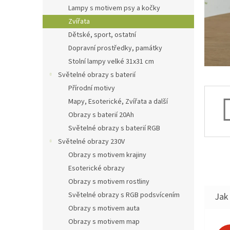
n
Lampy s motivem psy a kočky
e
Zvířata
l
Dětské, sport, ostatní
Dopravní prostředky, památky
Stolní lampy velké 31x31 cm
Světelné obrazy s baterií
Přírodní motivy
Mapy, Esoterické, Zvířata a další
Obrazy s baterií 20Ah
Světelné obrazy s baterií RGB
Světelné obrazy 230V
Obrazy s motivem krajiny
Esoterické obrazy
Obrazy s motivem rostliny
Světelné obrazy s RGB podsvícením
Jak 
Obrazy s motivem auta
Obrazy s motivem map