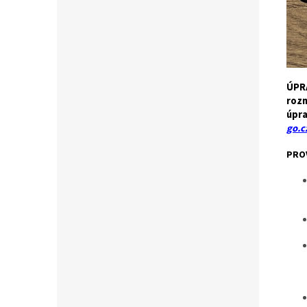
ÚPRA
rozm
úpra
go.c
PRO