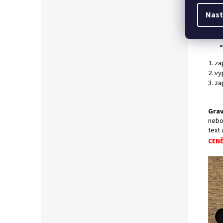
Souč
Nast
1. z
2. v
3. za
Grav
nebo
text
CEN