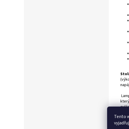
Stol
(výk
napáj
Lamp
kter
ovlád
velm
Tento 
děts
vyjadřu
powe