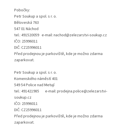
Pobočky:
Petr Soukup a spol. s r. o.
Běloveská 763
547 01 Náchod
tel.: 491520059 e-mail: nachod@zelezarstvi-soukup.cz
IČO: 25996011
DIČ: CZ25996011
Před prodejnou je parkoviště, kde je možno zdarma
zaparkovat.
Petr Soukup a spol. s r. o.
Komenského náměstí 401
549 54 Police nad Metují
tel.: 491421985 e-mail: prodejna.police@zelezarstvi-
soukup.cz
IČO: 25996011
DIČ: CZ25996011
Před prodejnou je parkoviště, kde je možno zdarma
zaparkovat.