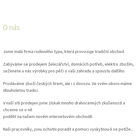
O nás
Jsme malá firma rodinného typu, která provozuje tradiční obchod.
Zabýváme se prodejem železářství, domácích potřeb, elektro zbožím,
seženete u nás výrobky pro péči o vaši zahradu a spoustu dalšího.
Prodáváme zboží českých firem, ale i z dovozu. Ve svém oboru máme
dlouholetou tradici.
V naší síti prodejen jsme získali mnoho drahocenných zkušeností a
chceme se o ně
podělit na našem novém internetovém obchodě.
Naši pracovníky, jsou ochotni poradit a pomoci vyskytnou-li se potíže...‌