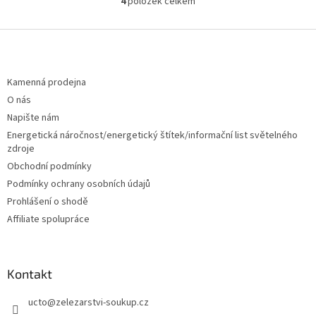
4
položek celkem
O
v
l
Z
á
á
d
p
a
a
Kamenná prodejna
c
t
O nás
í
í
p
Napište nám
r
Energetická náročnost/energetický štítek/informační list světelného
v
zdroje
k
Obchodní podmínky
y
v
Podmínky ochrany osobních údajů
ý
Prohlášení o shodě
p
Affiliate spolupráce
i
s
u
Kontakt
ucto
@
zelezarstvi-soukup.cz