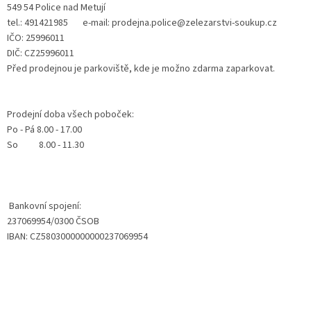
549 54 Police nad Metují
tel.: 491421985 e-mail: prodejna.police@zelezarstvi-soukup.cz
IČO: 25996011
DIČ: CZ25996011
Před prodejnou je parkoviště, kde je možno zdarma zaparkovat.
Prodejní doba všech poboček:
Po - Pá 8.00 - 17.00
So 8.00 - 11.30
Bankovní spojení:
237069954/0300 ČSOB
IBAN: CZ5803000000000237069954