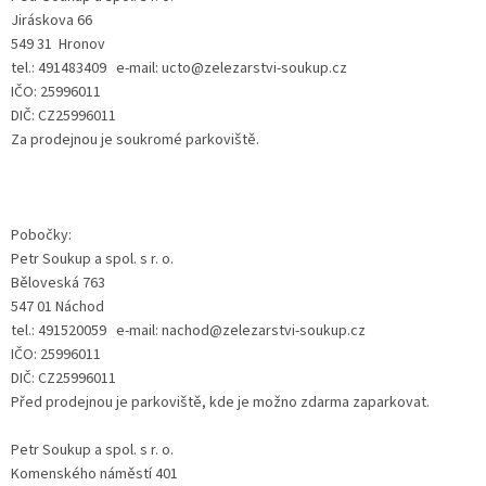
Jiráskova 66
549 31 Hronov
tel.: 491483409 e-mail: ucto@zelezarstvi-soukup.cz
IČO: 25996011
DIČ: CZ25996011
Za prodejnou je soukromé parkoviště.
Pobočky:
Petr Soukup a spol. s r. o.
Běloveská 763
547 01 Náchod
tel.: 491520059 e-mail: nachod@zelezarstvi-soukup.cz
IČO: 25996011
DIČ: CZ25996011
Před prodejnou je parkoviště, kde je možno zdarma zaparkovat.
Petr Soukup a spol. s r. o.
Komenského náměstí 401