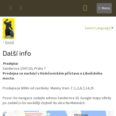
Přejít
NÁKUPNÍ
na
obsah
KOŠÍK
Select Language
▼
Domů
Další info
Prodejna:
Sanderova 1547/20, Praha 7
Prodejna se nachází v Holešovickém přístavu u Libeňského
mostu.
Prodejna je 600m od zastávky Maniny tram. č.:1,2,6,7,14,25
Pozor: Do navigace zadejte adresu Sanderova 20. Google mapy někdy
po zadání Li-Go navádějí chybně do ulice Na Maninách.