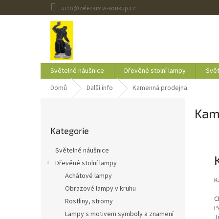
Přejít
ucto@zelezarstvi-soukup.cz
na
obsah
Světelné náušnice
Dřevěné stolní lampy
Svět
Domů
Další info
Kamenná prodejna
P
Kam
o
Přeskočit
s
Kategorie
kategorie
t
r
Světelné náušnice
a
Dřevěné stolní lampy
n
Achátové lampy
n
K
í
Obrazové lampy v kruhu
C
p
Rostliny, stromy
P
a
Lampy s motivem symboly a znamení
J