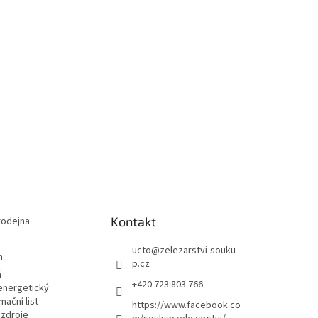
Kontakt
odejna
ucto
@
zelezarstvi-souku
m
p.cz
á
+420 723 803 766
energetický
mační list
https://www.facebook.co
 zdroje