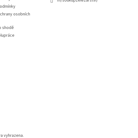
m/soukupzelezarstvi/
podmínky
chrany osobních
 o shodě
polupráce
va vyhrazena.