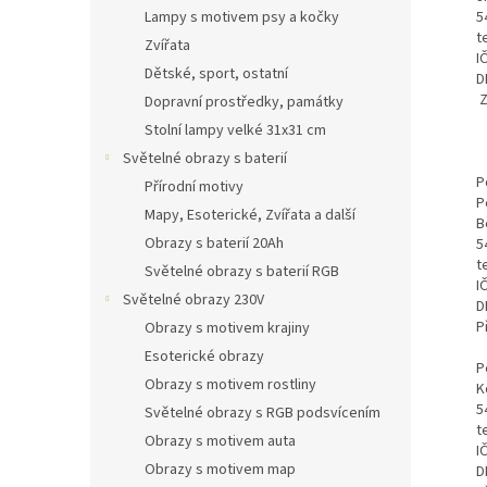
n
5
Lampy s motivem psy a kočky
e
t
Zvířata
l
I
Dětské, sport, ostatní
D
Z
Dopravní prostředky, památky
Stolní lampy velké 31x31 cm
Světelné obrazy s baterií
P
Přírodní motivy
P
Mapy, Esoterické, Zvířata a další
B
Obrazy s baterií 20Ah
5
t
Světelné obrazy s baterií RGB
I
Světelné obrazy 230V
D
P
Obrazy s motivem krajiny
Esoterické obrazy
P
Obrazy s motivem rostliny
K
5
Světelné obrazy s RGB podsvícením
t
Obrazy s motivem auta
I
Obrazy s motivem map
D