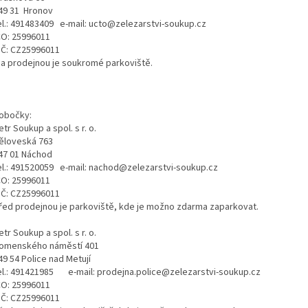
49 31 Hronov
el.: 491483409 e-mail: ucto@zelezarstvi-soukup.cz
ČO: 25996011
IČ: CZ25996011
a prodejnou je soukromé parkoviště.
obočky:
etr Soukup a spol. s r. o.
ěloveská 763
47 01 Náchod
el.: 491520059 e-mail: nachod@zelezarstvi-soukup.cz
ČO: 25996011
IČ: CZ25996011
řed prodejnou je parkoviště, kde je možno zdarma zaparkovat.
etr Soukup a spol. s r. o.
omenského náměstí 401
49 54 Police nad Metují
el.: 491421985 e-mail: prodejna.police@zelezarstvi-soukup.cz
ČO: 25996011
IČ: CZ25996011