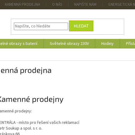
KAMENNÁ PRODEJNA
O NÁS
NAPIŠTE NÁM
ENERGETICKÁ 
HLEDAT
elné obrazy s baterií
Světelné obrazy 230V
Hodiny
Přísl
enná prodejna
Kamenné prodejny
amenné prodejny:
ENTRÁLA - místo pro řešení vašich reklamací
etr Soukup a spol. s r. o.
iráskova 66