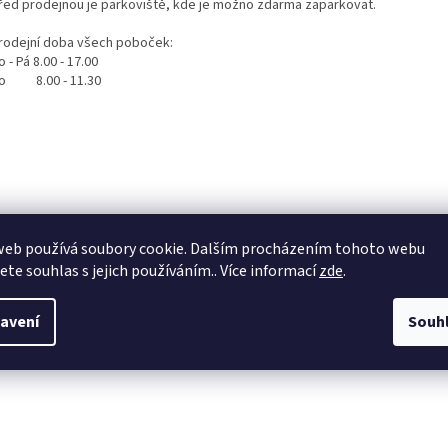
řed prodejnou je parkoviště, kde je možno zdarma zaparkovat.
rodejní doba všech poboček:
o - Pá 8.00 - 17.00
o 8.00 - 11.30
web používá soubory cookie. Dalším procházením tohoto webu
jete souhlas s jejich používáním.. Více informací
zde
.
avení
Souh