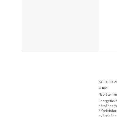
Z
á
p
a
t
Kamenná pr
í
O nás
Napište ná
Energetick
náročnost/
štítek/infor
světelného