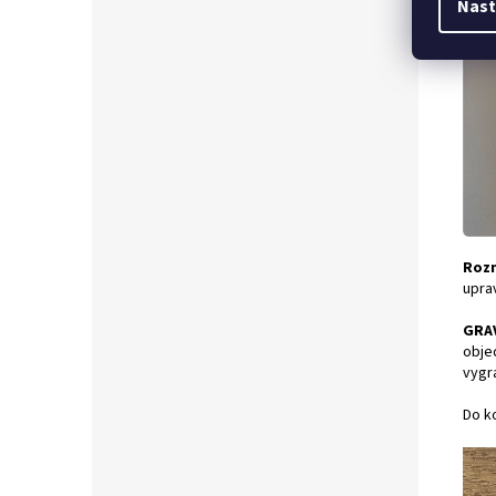
Nast
Rozm
upra
GRA
obje
vygr
Do ko