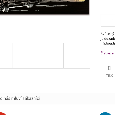
Světelný 
je dozad
místnosti
Číst více
TISK
o nás mluví zákazníci