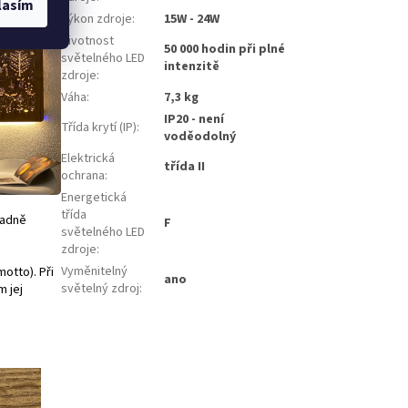
lasím
Výkon zdroje
:
15W - 24W
Životnost
50 000 hodin při plné
světelného LED
intenzitě
zdroje
:
Váha
:
7,3 kg
IP20 - není
Třída krytí (IP)
:
voděodolný
Elektrická
třída II
ochrana
:
Energetická
třída
padně
F
světelného LED
zdroje
:
Vyměnitelný
motto). Při
ano
světelný zdroj
:
 jej