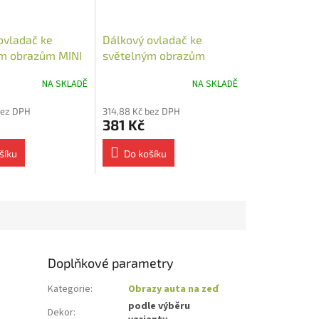
ovladač ke
Dálkový ovladač ke
m obrazům MINI
světelným obrazům
NA SKLADĚ
NA SKLADĚ
bez DPH
314,88 Kč bez DPH
381 Kč
šíku
Do košíku
Doplňkové parametry
Kategorie
:
Obrazy auta na zeď
podle výběru
Dekor
: