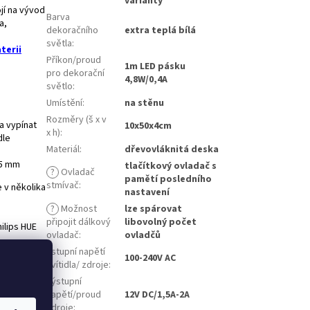
varianty
ojí na vývod
Barva
a,
dekoračního
extra teplá bílá
světla
:
terii
Příkon/proud
1m LED pásku
pro dekorační
4,8W/0,4A
světlo
:
Umístění
:
na stěnu
Rozměry (š x v
 a vypínat
10x50x4cm
x h)
:
dle
Materiál
:
dřevovláknitá deska
 5 mm
tlačítkový ovladač s
?
Ovladač
pamětí posledního
stmívač
:
 v několika
nastavení
?
Možnost
lze spárovat
připojit dálkový
libovolný počet
ilips HUE
ovladač
:
ovladčů
Vstupní napětí
100-240V AC
svítidla/ zdroje
:
 při kterém
ádání
Výstupní
Z pokud
napětí/proud
12V DC/1,5A-2A
zdroje
: