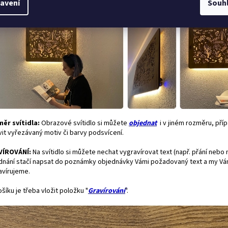
avení
Souh
ěr svítidla:
Obrazové svítidlo si můžete
objednat
i v jiném rozměru, pří
vit vyřezávaný motiv či barvy podsvícení.
VÍROVÁNÍ:
Na svítidlo si můžete nechat vygravírovat text (např. přání nebo 
dnání stačí napsat do poznámky objednávky Vámi požadovaný text a my Vám
avírujeme.
šíku je třeba vložit položku "
Gravírování
".