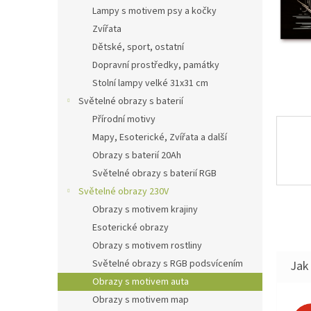
n
Lampy s motivem psy a kočky
e
Zvířata
l
Dětské, sport, ostatní
Dopravní prostředky, památky
Stolní lampy velké 31x31 cm
Světelné obrazy s baterií
Přírodní motivy
Mapy, Esoterické, Zvířata a další
Obrazy s baterií 20Ah
Světelné obrazy s baterií RGB
Světelné obrazy 230V
Obrazy s motivem krajiny
Esoterické obrazy
Obrazy s motivem rostliny
Světelné obrazy s RGB podsvícením
Jak 
Obrazy s motivem auta
Obrazy s motivem map