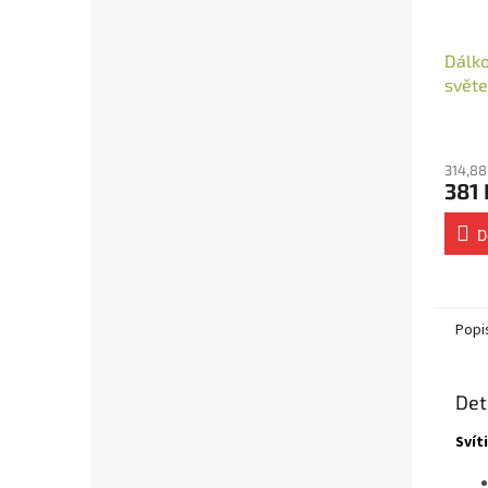
Dálko
svět
nást
314,88
381 
D
Popi
Det
Svít