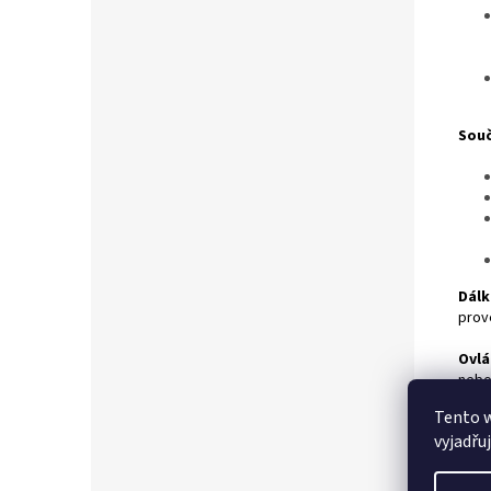
Souč
Dálk
prov
Ovlá
nebo
Tento 
Příd
vyjadřu
je mo
příd
je ob