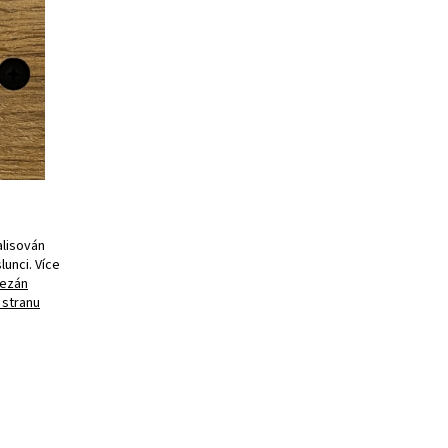
alisován
unci. Více
řezán
 stranu