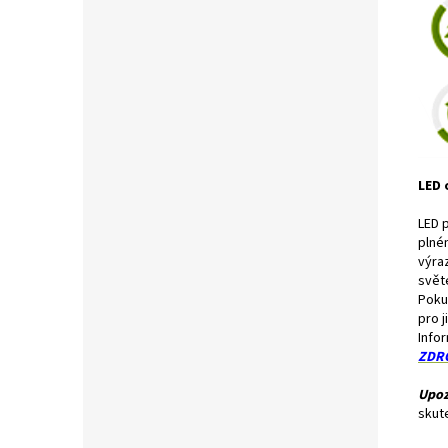
LED 
LED p
plné
výra
svět
Poku
pro j
Info
ZDR
Upoz
skut