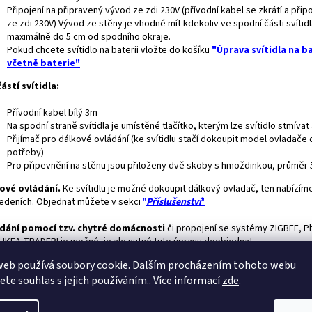
Připojení na připravený vývod ze zdi 230V (přívodní kabel se zkrátí a přip
ze zdi 230V) Vývod ze stěny je vhodné mít kdekoliv ve spodní části svítidl
maximálně do 5 cm od spodního okraje.
Pokud chcete svítidlo na baterii vložte do košíku
"Úprava svítidla na ba
včetně baterie"
ástí svítidla:
Přívodní kabel bílý 3m
Na spodní straně svítidla je umístěné tlačítko, kterým lze svítidlo stmívat
Přijímač pro dálkové ovládání (ke svítidlu stačí dokoupit model ovladače 
potřeby)
Pro připevnění na stěnu jsou přiloženy dvě skoby s hmoždinkou, průměr
ové ovládání.
Ke svítidlu je možné dokoupit dálkový ovladač, ten nabízíme
edeních. Objednat můžete v sekci
"
Příslušenství
"
dání pomocí tzv. chytré domácnosti
či propojení se systémy ZIGBEE, Ph
 IKEA TRADFRI je možné, je ale nutné tuto úpravu doobjednat.
web používá soubory cookie. Dalším procházením tohoto webu
avné světlo:
Ke svítidlu si můžete zakoupit výkonné
přídavné
LED
světlo,
jete souhlas s jejich používáním.. Více informací
zde
.
žné si například číst. Součástí přídavného světla je dotykový ovladač. Ovl
avného světla je nezávislé na LED obrazu a je samostatně stmívatelné.
POZO
raz napájen z baterie není možné přídané světlo instalovat.