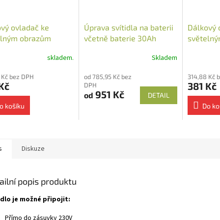
vý ovladač ke
Úprava svítidla na baterii
Dálkový 
elným obrazům
včetně baterie 30Ah
světelný
ěnný
skladem.
Skladem
 Kč bez DPH
od 785,95 Kč bez
314,88 Kč 
Kč
381 Kč
DPH
951 Kč
od
DETAIL
o košíku
Do ko
s
Diskuze
ailní popis produktu
idlo je možné připojit:
Přímo do zásuvky 230V