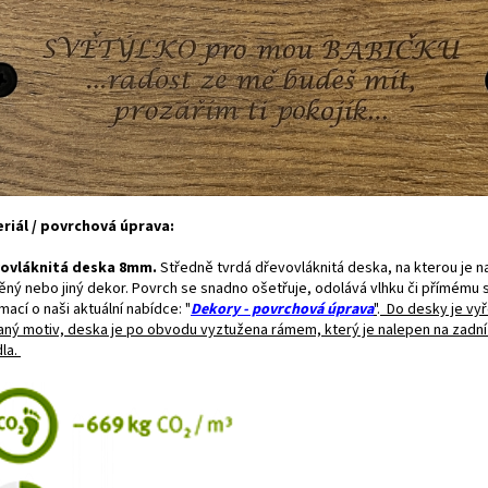
riál / povrchová úprava:
ovláknitá deska 8mm.
Středně tvrdá dřevovláknitá deska, na kterou je n
ěný nebo jiný dekor. Povrch se snadno ošetřuje, odolává vlhku či přímému sl
mací o naši aktuální nabídce: "
Dekory - povrchová úprava
"
.
Do desky je vy
aný motiv, deska je po obvodu vyztužena rámem, který je nalepen na zadní
dla.