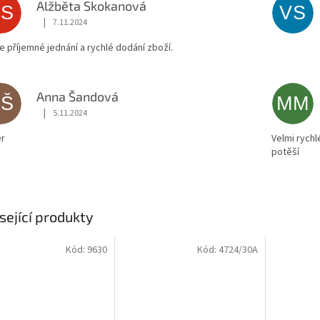
Alžběta Skokanová
AS
VS
|
7.11.2024
Hodnocení obchodu je 5 z 5 hvězdiček.
ce příjemné jednání a rychlé dodání zboží.
Anna Šandová
AŠ
MM
|
5.11.2024
Hodnocení obchodu je 5 z 5 hvězdiček.
r
Velmi rychl
potěší
sející produkty
Kód:
9630
Kód:
4724/30A