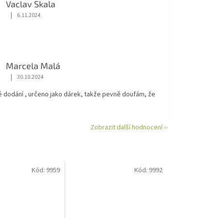
Vaclav Skala
|
6.11.2024
Hodnocení obchodu je 5 z 5 hvězdiček.
Marcela Malá
|
30.10.2024
Hodnocení obchodu je 5 z 5 hvězdiček.
é dodání , určeno jako dárek, takže pevně doufám, že
Zobrazit další hodnocení ››
Kód:
9959
Kód:
9992