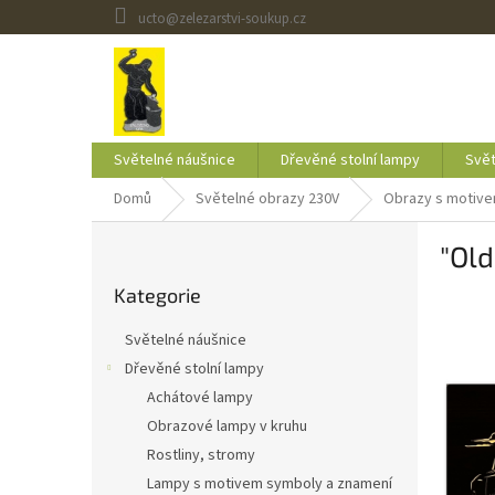
Přejít
ucto@zelezarstvi-soukup.cz
na
obsah
Světelné náušnice
Dřevěné stolní lampy
Svět
Domů
Světelné obrazy 230V
Obrazy s motive
P
"Ol
o
Přeskočit
s
Kategorie
kategorie
t
r
Světelné náušnice
a
Dřevěné stolní lampy
n
Achátové lampy
n
í
Obrazové lampy v kruhu
p
Rostliny, stromy
a
Lampy s motivem symboly a znamení