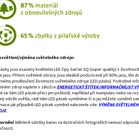
osvětlení/výměna světelného zdroje:
ásky jsou osazeny kvalitními LED čipy San'an SQ (super quality) s životností
m jasu. Přitom světelné obrazy jsou ideálně podsvícené při 80% jasu, tím d
znému prodloužení životnosti světelného zdroje (LED pásku). Podrobné in
elném zdroji najdete v záložce
ENERGETICKÝ ŠTÍTEK/INFORMAČNÍLIST V
d se Vám LED pásek přeci jen poškodí, například při manipulaci nebo se r
iný odstín světla, rádi Vám LED pásek vyměníme či si jej můžete vyměnit sam
rmace jak případně LED pásek vyměnit naleznete zde:
VÝMĚNA
SVĚTELNÉH
OJE
.
ornění
:
Některé odstíny barev na ilustračních fotografiích nemusí odpovíd
ečnosti.