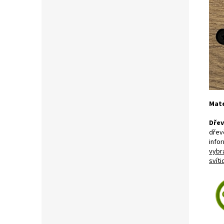
Mate
Dřev
dřev
infor
vybr
svíti