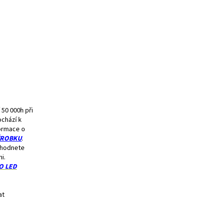
 50 000h při
ochází k
formace o
ÝROBKU
.
ozhodnete
i.
O LED
at