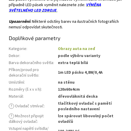
případně LED pásek vyměnit naleznete zde:
VÝMĚNA
SVĚTELNÉHO LED ZDROJE
.
Upozornění
:
Některé odstíny barev na ilustračních fotografiích
nemusí odpovídat skutečnosti.
Doplňkové parametry
Kategorie
:
Obrazy auta na zeď
Dekor
:
podle výběru varianty
Barva dekoračního světla
:
extra teplá bílá
Příkon/proud pro
1m LED pásku 4,8W/0,4A
dekorační světlo
:
Umístění
:
na stěnu
Rozměry (š x v x h)
:
120x60x4cm
Materiál
:
dřevovláknitá deska
tlačítkový ovladač s pamětí
?
Ovladač stmívač
:
posledního nastavení
?
Možnost připojit
lze spárovat libovolný počet
dálkový ovladač
:
ovladčů
Vstupní napětí svítidla/