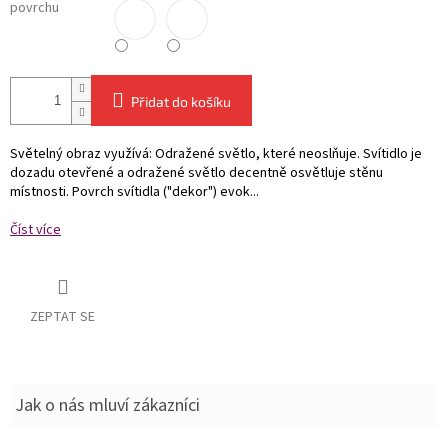
povrchu
Přidat do košíku
Světelný obraz využívá: Odražené světlo, které neoslňuje. Svítidlo je
dozadu otevřené a odražené světlo decentně osvětluje stěnu
místnosti. Povrch svítidla ("dekor") evok...
Číst více
ZEPTAT SE
Jak o nás mluví zákazníci