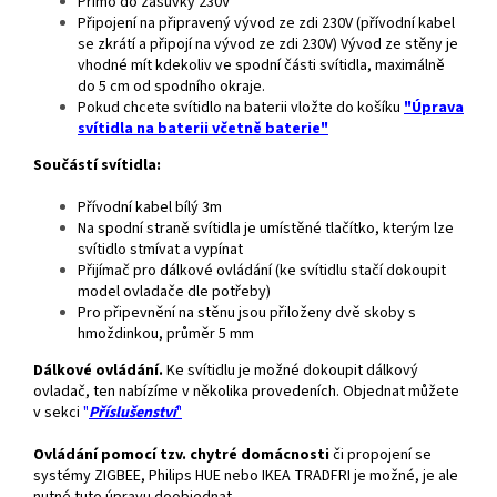
Přímo do zásuvky 230V
Připojení na připravený vývod ze zdi 230V (přívodní kabel
se zkrátí a připojí na vývod ze zdi 230V) Vývod ze stěny je
vhodné mít kdekoliv ve spodní části svítidla, maximálně
do 5 cm od spodního okraje.
Pokud chcete svítidlo na baterii vložte do košíku
"Úprava
svítidla na baterii včetně baterie"
Součástí svítidla:
Přívodní kabel bílý 3m
Na spodní straně svítidla je umístěné tlačítko, kterým lze
svítidlo stmívat a vypínat
Přijímač pro dálkové ovládání (ke svítidlu stačí dokoupit
model ovladače dle potřeby)
Pro připevnění na stěnu jsou přiloženy dvě skoby s
hmoždinkou, průměr 5 mm
Dálkové ovládání.
Ke svítidlu je možné dokoupit dálkový
ovladač, ten nabízíme v několika provedeních. Objednat můžete
v sekci
"
Příslušenství
"
Ovládání pomocí tzv. chytré domácnosti
či propojení se
systémy ZIGBEE, Philips HUE nebo IKEA TRADFRI je možné, je ale