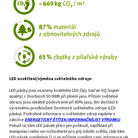
LED osvětlení/výměna světelného zdroje:
LED pásky jsou osazeny kvalitními LED čipy San'an SQ (super
quality) s životností 50 000h při plném jasu. Přitom světelné
obrazy jsou ideálně podsvícené při 80% jasu, tím dochází k
výraznému prodloužení životnosti světelného zdroje (LED
pásku). Podrobné informace o světelném zdroji najdete v
záložce
ENERGETICKÝ ŠTÍTEK/INFORMAČNÍLIST VÝROBKU
.
Pokud se Vám LED pásek přeci jen poškodí, například při
manipulaci nebo se rozhodnete pro jiný odstín světla, rádi Vám
LED pásek vyměníme či si jej můžete vyměnit sami. Informace jak