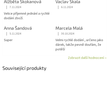
Alžběta Skokanová
Vaclav Skala
|
|
7.11.2024
6.11.2024
Hodnocení obchodu je 5 z 5 hvězdiček.
Hodnocení obchodu je 5 z 5 hvězdiče
Velice příjemné jednání a rychlé
dodání zboží.
Anna Šandová
Marcela Malá
|
|
5.11.2024
30.10.2024
Hodnocení obchodu je 5 z 5 hvězdiček.
Hodnocení obchodu je 5 z 5 hvězdiče
Super
Velmi rychlé dodání , určeno jako
dárek, takže pevně doufám, že
potěší
Zobrazit další hodnocení ››
Související produkty