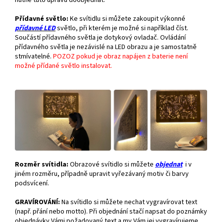
nutné tuto úpravu doobjednat.
Přídavné světlo:
Ke svítidlu si můžete zakoupit výkonné
přídavné
LED
světlo, při kterém je možné si například číst.
Součástí přídavného světla je dotykový ovladač. Ovládání
přídavného světla je nezávislé na LED obrazu a je samostatně
stmívatelné.
POZOZ pokud je obraz napájen z baterie není
možné přídané světlo instalovat.
Rozměr svítidla:
Obrazové svítidlo si můžete
objednat
i v
jiném rozměru, případně upravit vyřezávaný motiv či barvy
podsvícení.
GRAVÍROVÁNÍ:
Na svítidlo si můžete nechat vygravírovat text
(např. přání nebo motto). Při objednání stačí napsat do poznámky
objednávky Vámi požadovaný text a my Vám jej vygravírujeme.