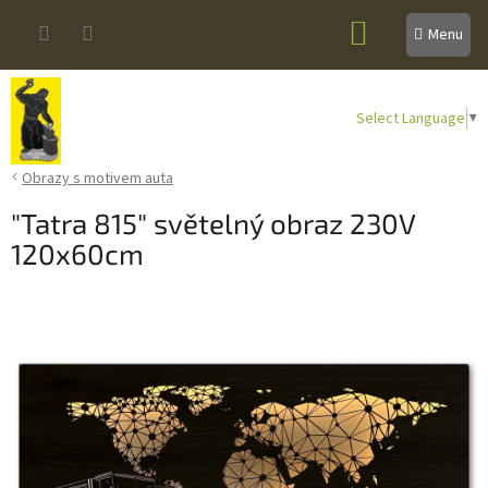
Přejít
NÁKUPNÍ
na
obsah
KOŠÍK
Select Language
▼
Obrazy s motivem auta
"Tatra 815" světelný obraz 230V
120x60cm