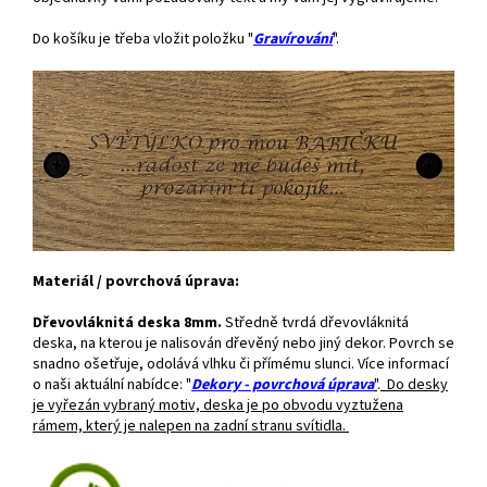
Do košíku je třeba vložit položku "
Gravírování
".
Materiál / povrchová úprava:
Dřevovláknitá deska 8mm.
Středně tvrdá dřevovláknitá
deska, na kterou je nalisován dřevěný nebo jiný dekor. Povrch se
snadno ošetřuje, odolává vlhku či přímému slunci. Více informací
o naši aktuální nabídce: "
Dekory - povrchová úprava
"
.
Do desky
je vyřezán vybraný motiv, deska je po obvodu vyztužena
rámem, který je nalepen na zadní stranu svítidla.