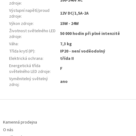
100-240V AC
zdroje
:
Výstupní napětí/proud
12V DC/1,5A-2A
zdroje
:
Výkon zdroje
:
15W - 24W
Životnost světelného LED
50 000 hodin při plné intenzitě
zdroje
:
Váha
:
7,3 kg
Třída krytí (IP)
:
IP20 - není voděodolný
Elektrická ochrana
:
třída II
Energetická třída
F
světelného LED zdroje
:
Vyměnitelný světelný
ano
zdroj
:
Z
á
p
a
Kamenná prodejna
t
O nás
í